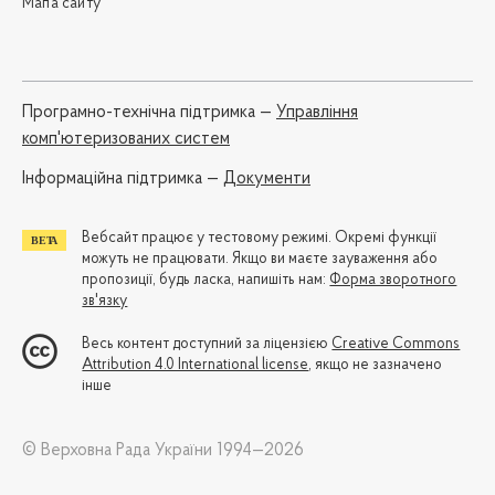
Мапа сайту
Програмно-технічна підтримка —
Управління
комп'ютеризованих систем
Iнформаційна підтримка —
Документи
Вебсайт працює у тестовому режимі. Окремі функції
можуть не працювати. Якщо ви маєте зауваження або
пропозиції, будь ласка, напишіть нам:
Форма зворотного
зв'язку
Весь контент доступний за ліцензією
Creative Commons
Attribution 4.0 International license
, якщо не зазначено
інше
© Верховна Рада України 1994—2026