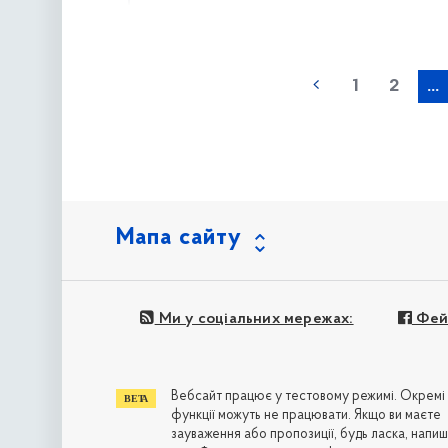
наступна »
1
2
...
Мапа сайту
Ми у соціальних мережах:
Фей
Вебсайт працює у тестовому режимі. Окремі
функції можуть не працювати. Якщо ви маєте
зауваження або пропозиції, будь ласка, напиш