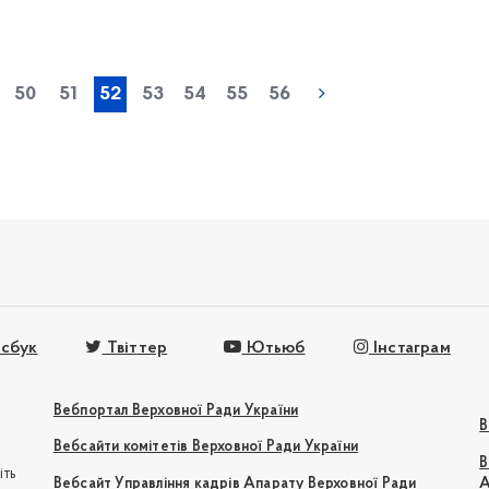
« попередня
50
51
52
53
54
55
56
сбук
Твіттер
Ютьюб
Інстаграм
Вебпортал Верховної Ради України
В
Вебсайти комітетів Верховної Ради України
В
іть
Вебсайт Управління кадрів Апарату Верховної Ради
А