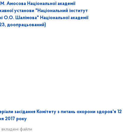
М.М. Амосова Національної академії
жавної установи "Національний інститут
ені О.О. Шалімова" Національної академії
723, доопрацьований)
ріали засідання Комітету з питань охорони здоров'я 12
ня 2017 року
 вкладені файли