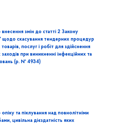
внесення змін до статті 2 Закону
лі" щодо скасування тендерних процедур
 товарів, послуг і робіт для здійснення
 заходів при виникненні інфекційних та
вань (р. № 4934)
опіку та піклування над повнолітніми
ами, цивільна дієздатність яких