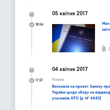
05 квітня 2017
Мате
18:56
квіт
2
04 квітня 2017
Новина
17:57
Висновок на проект Закону про
України щодо збору на відшкод
учасників АТО (р. № 4443)