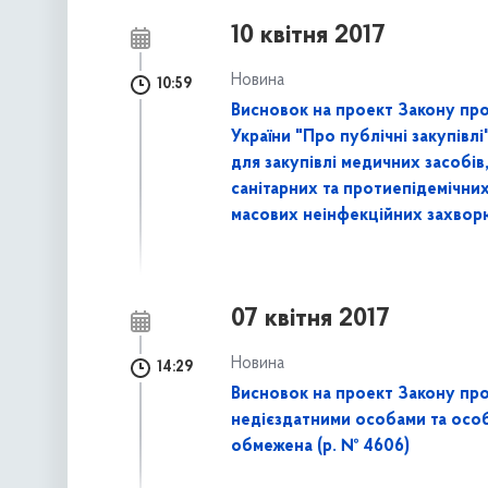
10 квітня 2017
Новина
10:59
Висновок на проект Закону про 
України "Про публічні закупів
для закупівлі медичних засобів,
санітарних та протиепідемічних
масових неінфекційних захворю
07 квітня 2017
Новина
14:29
Висновок на проект Закону про 
недієздатними особами та особ
обмежена (р. № 4606)