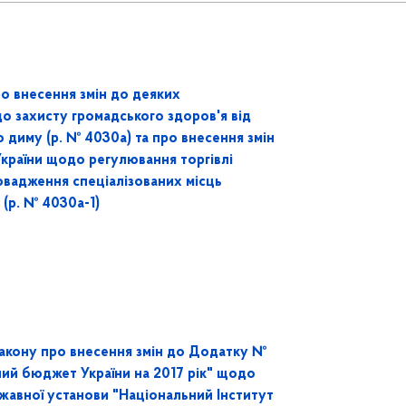
ро внесення змін до деяких
до захисту громадського здоров'я від
диму (р. № 4030а) та про внесення змін
України щодо регулювання торгівлі
вадження спеціалізованих місць
(р. № 4030а-1)
Закону про внесення змін до Додатку №
ий бюджет України на 2017 рік" щодо
авної установи "Національний Інститут