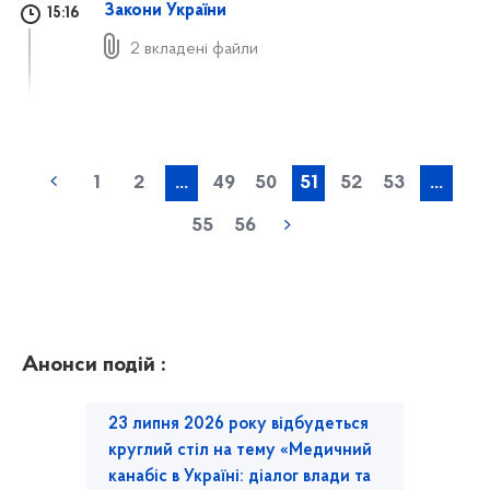
Закони України
15:16
2 вкладені файли
1
2
...
49
50
51
52
53
...
55
56
Анонси подій :
23 липня 2026 року відбудеться
круглий стіл на тему «Медичний
канабіс в Україні: діалог влади та