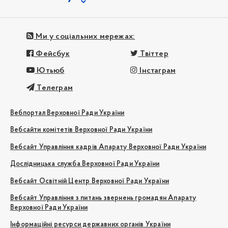
Ми у соціальних мережах:
Фейсбук
Твіттер
Ютьюб
Інстаграм
Телеграм
Вебпортал Верховної Ради України
Вебсайти комітетів Верховної Ради України
Вебсайт Управління кадрів Апарату Верховної Ради України
Дослідницька служба Верховної Ради України
Вебсайт Освітній Центр Верховної Ради України
Вебсайт Управління з питань звернень громадян Апарату
Верховної Ради України
Інформаційні ресурси державних органів України