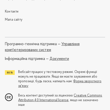
Контакти
Мапа сайту
Програмно-технічна підтримка —
Управління
комп'ютеризованих систем
Iнформаційна підтримка —
Документи
Вебсайт працює у тестовому режимі. Окремі функції
можуть не працювати. Якщо ви маєте зауваження або
пропозиції, будь ласка, напишіть нам:
Форма зворотного
зв'язку
Весь контент доступний за ліцензією
Creative Commons
Attribution 4.0 International license
, якщо не зазначено
інше