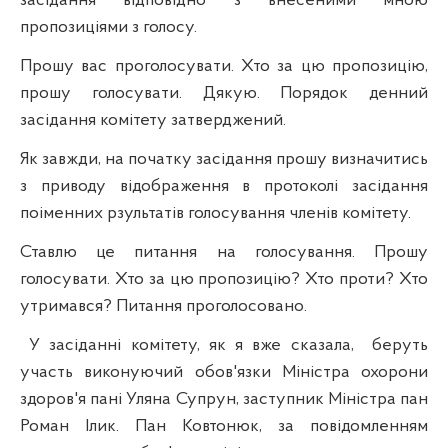
засідання відповідно з внесеними мною
пропозиціями з голосу.
Прошу вас проголосувати. Хто за цю пропозицію,
прошу голосувати. Дякую. Порядок денний
засідання комітету затверджений.
Як завжди, на початку засідання прошу визначитись
з приводу відображення в протоколі засідання
поіменних
рзультатів
голосування членів комітету.
Ставлю це питання на голосування. Прошу
голосувати. Хто за цю пропозицію? Хто проти? Хто
утримався? Питання
проголосовано
.
У засіданні комітету, як я вже сказала,
беруть
участь виконуючий обов'язки Міністра охорони
здоров'я пані Уляна Супрун, заступник Міністра пан
Роман
Ілик
. Пан
Ковтонюк
, за повідомленням