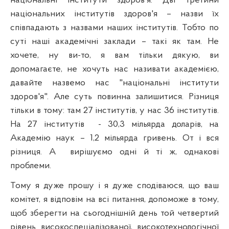
національні інститути здоров'я. Дві третини
національних інститутів здоров'я – назви їх
співпадають з назвами наших інститутів. Тобто по
суті наші академічні заклади – такі як там. Не
хочете, ну ви-то, я вам тільки дякую, ви
допомагаєте, не хочуть нас називати академією,
давайте назвемо нас "національні інститути
здоров'я". Але суть повинна залишитися. Різниця
тільки в тому: там 27 інститутів, у нас 36 інститутів.
На 27 інститутів
- 30,3 мільярда доларів, на
Академію наук – 1,2 мільярда гривень. От і вся
різниця. А
вирішуємо одні й ті ж, однакові
проблеми.
Тому я дуже прошу і я дуже сподіваюся, що ваш
комітет, я відповім на всі питання, допоможе в тому,
щоб зберегти на сьогоднішній день той четвертий
рівень високоспеціалізованої, високотехнологічної