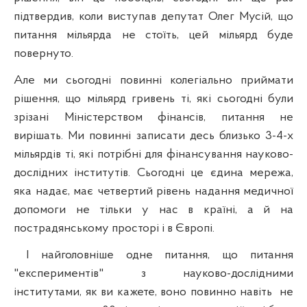
підтвердив, коли виступав депутат Олег Мусій, що
питання мільярда не стоїть, цей мільярд буде
повернуто.
Але ми сьогодні повинні колегіально приймати
рішення, що мільярд гривень ті, які сьогодні були
зрізані Міністерством фінансів, питання не
вирішать
. Ми повинні записати десь близько 3-4-х
мільярдів ті, які потрібні для фінансування науково-
дослідних інститутів. Сьогодні це єдина мережа,
яка надає, має четвертий рівень надання медичної
допомоги не тільки у нас в країні, а й на
пострадянському просторі і в Європі.
І найголовніше одне питання, що питання
"експериментів" з науково-дослідними
інститутами, як ви кажете, воно повинно навіть
не