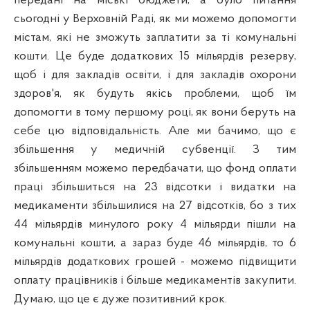
передані на міські бюджети, а було питання
сьогодні у Верховній Раді, як ми можемо допомогти
містам, які не зможуть заплатити за ті комунальні
кошти. Це буде додаткових 15 мільярдів резерву,
щоб і для закладів освіти, і для закладів охорони
здоров'я, як будуть якісь проблеми, щоб їм
допомогти в тому першому році, як вони беруть на
себе цю відповідальність. Але ми бачимо, що є
збільшення у медичній субвенції. З тим
збільшенням можемо передбачати, що фонд оплати
праці збільшиться на 23 відсотки і видатки на
медикаменти збільшилися на 27 відсотків, бо з тих
44 мільярдів минулого року 4 мільярди пішли на
комунальні кошти, а зараз буде 46 мільярдів, то 6
мільярдів додаткових грошей - можемо підвищити
оплату працівників і більше медикаментів закупити.
Думаю, що це є дуже позитивний крок.