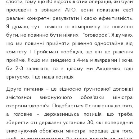
стояти, тому що 80 відсотків отих операцій, які були
проведені з воїнами АТО, вони показали свої
реальні конкретні результати і свою ефективність.
Я думаю, тут
ніякого ні компромісу не повинно
бути, не повинно бути ніяких
"
оговорок
". Я думаю,
що ми повинні прийняти рішення одностайне від
комітету. І
Гройсман
пообіцяв, що він це рішення
прийме. Якщо ми вийдемо з 4-ма мільярдами і хоча
би 2-3 залишать, то в цілому ми Академію тоді
врятуємо.
І це наша позиція.
Друге питання – це відносно ґрунтовної доповіді
змістовної виконуючого обов'язки міністра
охорони здоров'я.
Подобається її ставлення до того,
а головне – державницька позиція, що треба
зберегти оті державні установи 30, які попередній
виконуючий обов'язки міністра передав для того,