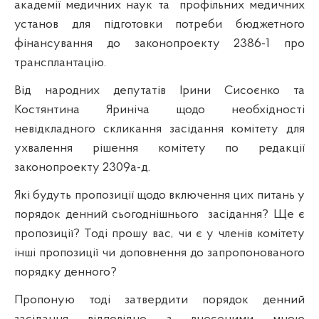
академії медичних наук та
профільних медичних
установ для підготовки потреби бюджетного
фінансування до законопроекту 2386-1 про
трансплантацію.
Від народних депутатів Ірини
Сисоєнко
та
Костянтина
Яриніча
щодо необхідності
невідкладного скликання засідання комітету для
ухвалення рішення комітету по редакції
законопроекту 2309а-д.
Які будуть пропозиції щодо включення цих питань у
порядок денний сьогоднішнього
засідання? Ще є
пропозиції? Тоді прошу вас, чи є у членів комітету
інші пропозиції чи доповнення до запропонованого
порядку денного?
Пропоную тоді затвердити порядок денний