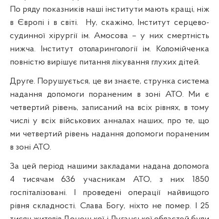
По ряду показників наші інститути мають кращі, ніж
в Європі і в світі.
Ну, скажімо, Інститут серцево-
судинної хірургії ім. Амосова – у них смертність
нижча. Інститут отоларингології ім.
Коломійченка
повністю вирішує питання лікування глухих дітей.
Друге. Порушується, це ви знаєте, струнка система
надання допомоги пораненим в зоні АТО. Ми є
четвертий рівень, записаний на всіх рівнях, в тому
числі у всіх військових анналах наших, про те, що
ми четвертий рівень надання допомоги пораненим
в зоні АТО.
За цей період нашими закладами надана допомога
4 тисячам 636 учасникам АТО, з них 1850
госпіталізовані. І проведені операції найвищого
рівня складності. Слава Богу, ніхто не помер. І 25