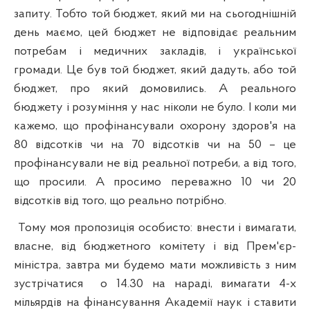
запиту. Тобто той бюджет, який ми на сьогоднішній
день маємо, цей бюджет не відповідає реальним
потребам і медичних закладів, і української
громади. Це був той бюджет, який дадуть, або той
бюджет, про який домовились. А реального
бюджету і розуміння у нас ніколи не було. І коли ми
кажемо, що профінансували охорону здоров'я на
80 відсотків чи на 70 відсотків чи на 50 – це
профінансували не від реальної потреби, а від того,
що просили. А просимо переважно 10 чи 20
відсотків від того, що реально потрібно.
Тому моя пропозиція особисто:
внести
і вимагати,
власне, від бюджетного комітету і від Прем'єр-
міністра, завтра ми будемо мати можливість з ним
зустрічатися
о 14.30 на нараді, вимагати 4-х
мільярдів на фінансування Академії наук і ставити