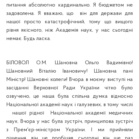
питання абсолютно кардинально. Я бюджетом не
задоволена. Я вважаю, що
він для держави для
нашої просто катастрофічний, тому що вищого
рівня якісного, ніж Академія наук, у нас сьогодні
немає. Будь ласка.
БІЛОВОЛ О.М. Шановна Ольго Вадимівно!
Шановний Віталію Івановичу! Шановна пані
Міністр! Шановні колеги! Вчора в моєму виступі на
засіданні Верховної Ради України чітко було
озвучено, це наша була спільна думка відносно
Національної академії наук і галузевих, в тому числі
нашої рідної
Національної академії медичних
наук. Вчора у нас була зустріч, принципова зустріч
з Прем'єр-міністром України. І ми прийняли
рішення, він це пообіцяв, сьогодні він ще раз