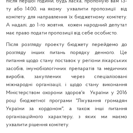
після першої години, будь ласка, пропоную вам 13-
ту або 14.00, на якому
ухвалити пропозиції
від
комітету для направлення їх бюджетному комітету.
А надалі, до 1-го жовтня,
кожен народний депутат
має право подати пропозиції від себе особисто.
Після розгляду проекту бюджету перейдемо до
розгляду інших питань порядку денного. Це
питання щодо стану поставок у регіони лікарських
засобів, імунобіологічних препаратів та медичних
виробів, закуплених через спеціалізовані
міжнародні організації, і щодо стану виконання
Міністерством охорони здоров'я
України у 2016
році бюджетної програми "Лікування громадян
України за кордоном", а також інші питання
організаційного характеру, з яких ми маємо
ухвалити рішення комітету.