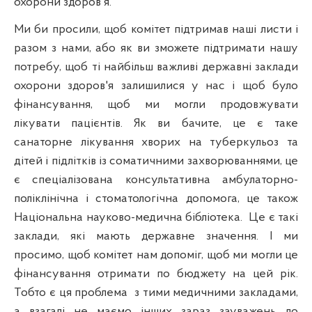
охорони здоров'я.
Ми би просили, щоб комітет підтримав наші листи і
разом з нами, або як ви зможете підтримати нашу
потребу, щоб ті найбільш важливі державні заклади
охорони здоров'я залишилися у нас і щоб було
фінансування, щоб ми могли продовжувати
лікувати пацієнтів. Як ви бачите, це є таке
санаторне лікування хворих на туберкульоз та
дітей і підлітків із соматичними захворюваннями, це
є спеціалізована консультативна амбулаторно-
поліклінічна і стоматологічна допомога, це також
Національна науково-медична бібліотека.
Це є такі
заклади, які мають державне значення. І ми
просимо, щоб комітет нам допоміг, щоб ми могли це
фінансування отримати по бюджету на цей рік.
Тобто є ця проблема
з тими медичними закладами,
а взагалі не маємо інших зараз зауважень до