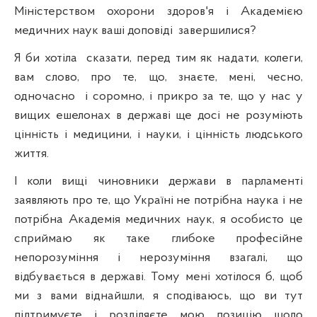
Міністерством охорони здоров'я і Академією
медичних наук ваші доповіді
завершилися?
Я би хотіла
сказати, перед тим як надати, колеги,
вам слово, про те, що, знаєте, мені, чесно,
одночасно
і соромно, і прикро за те, що у нас у
вищих ешелонах в державі ще досі не розуміють
цінність і медицини, і науки, і цінність людського
життя.
І коли вищі чиновники держави в парламенті
заявляють про те, що Україні не потрібна наука і не
потрібна Академія медичних наук, я особисто це
сприймаю як таке глибоке професійне
непорозуміння і нерозуміння взагалі, що
відбувається в державі. Тому мені хотілося б, щоб
ми з вами віднайшли, я сподіваюсь, що ви тут
підтримуєте і розділяєте мою позицію щодо