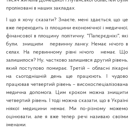
тисяч жителів Донецької і Луганської областей були
проліковані в наших закладах.
І що я хочу сказати? Знаєте, мені здається, що це
вже переходить із площини економічної і медичної,
фінансової в площину політичну. "
Папєрєднікі
", які
були,
знищили
первинну ланку. Немає нічого в
селах. На первинному рівні нічого
немає. Що
залишилося? Ну, частково залишився другий рівень,
який поступово помирає. Третій – обласні лікарні
на сьогоднішній день ще працюють. І чудово
працював четвертий рівень – високоспеціалізована
медична допомога. Цим кроком можна знищити
четвертий рівень. І тоді можна сказати, що в Україні
ніякої медицини немає. Ми по-різному можемо
оцінювати, але я вже тепер речі називаю своїми
іменами.