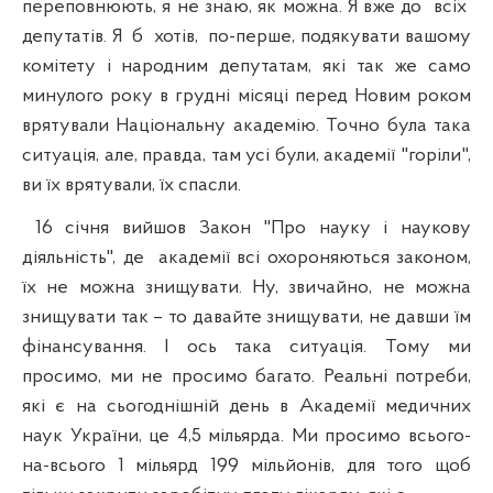
переповнюють, я не знаю, як можна. Я вже до
всіх
депутатів. Я
б
хотів,
по-перше, подякувати вашому
комітету і народним депутатам, які так же само
минулого року в грудні місяці перед Новим роком
врятували Національну академію. Точно була така
ситуація, але, правда, там усі були, академії "горіли",
ви їх врятували, їх спасли.
16 січня вийшов Закон "Про науку і наукову
діяльність", де
академії всі охороняються законом,
їх не можна знищувати. Ну, звичайно, не можна
знищувати так – то давайте знищувати, не давши їм
фінансування. І ось така ситуація. Тому ми
просимо, ми не просимо багато. Реальні потреби,
які є на сьогоднішній день в Академії медичних
наук України, це 4,5 мільярда. Ми просимо всього-
на-всього 1 мільярд 199 мільйонів, для того щоб