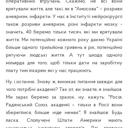
оперативних
втручань
. Скажімо, не всі вони
врятували життя, але такі, як в "Амосова" – розриви
аневризм, інфаркти. У нас в Інституті нейрохірургії
також розриви аневризм, різні інфаркти мозку -
значить, 40 беремо тільки тисяч, які ми врятували
життя. Ми потенційно кожного року даємо Україні
більше одного трильйона гривень в рік, потенційно
рятуючи людські життя. А тут шкода одного
мільярда для того, щоб тільки дати на заробітну
плату тим лікарям, які у нас працюють.
Ну, і останнє. Знову ж, виникає питання завжди: для
чого потрібні академії? Так от, ви знаєте, я знайшов.
Ми зараз беремо за зразок, ну, кажуть: "Росія,
Радянський Союз, академії – тільки в Росії вони
збереглися, більше ніде немає". Я знайшов. Будь
ласка. Сполучені Штати Америки мають