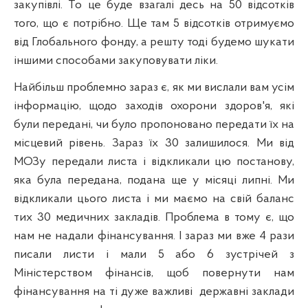
закупівлі. То це буде взагалі десь на 50 відсотків
того, що є потрібно. Ще там 5 відсотків отримуємо
від Глобального фонду, а решту тоді будемо шукати
іншими способами закуповувати ліки.
Найбільш проблемно зараз є, як ми вислали вам усім
інформацію, щодо заходів охорони здоров'я, які
були передані, чи було пропоновано передати їх на
місцевий рівень. Зараз їх 30 залишилося. Ми від
МОЗу
передали листа і відкликали цю постанову,
яка була передана, подана ще у місяці липні. Ми
відкликали цього листа і ми маємо на свій баланс
тих 30 медичних закладів. Проблема в тому є, що
нам не надали фінансування. І зараз ми вже 4 рази
писали листи і мали 5 або 6 зустрічей з
Міністерством фінансів, щоб повернути нам
фінансування на ті дуже важливі
державні заклади