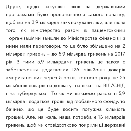
Друге, щодо закупівлі ліків за державними
програмами. Було пропоновано з самого початку,
щоб ми на 3,9 мільярда закуповували ліки, але після
того, як міністерство разом із
пацієнтськими
організаціями зайшли до Міністерства фінансів і з
ними мали переговори, то це було збільшено на 2
мільярди гривень – до 5,9 мільярда гривень на 2017
рік. З тими 5,9 мільярдами гривень це також є
забезпечення додаткових 126 мільйонів доларів
американських через 5 років, кожного року це 25
мільйонів доларів на доплату
на ліки – на ВІЛ/СНІД
і на туберкульоз.
То як ми візьмемо разом ті 5,9
мільярда і додаткові гроші
від глобального фонду, то
бачимо, що це буде досить потужна кількість
грошей. Але, на жаль, наша потреба є 13 мільярдів
гривень, щоб ми стовідсотково покрили ці державні