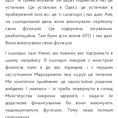
щоб
їх приватизували. Ви зараз подивіться, які це
установи. Це установи в Одесі, це установи в
прибережній зоні всі, це ті санаторії і так далі. Але
на сьогоднішній день вони виконували серйозну
свою функцію. Це оздоровча, лікувальна,
реабілітаційна. Там були діти воїнів АТО і так далі.
Вони виконували свою функцію.
І сьогодні, пані Уляно, ми повинні вас підтримати в
цьому напрямку. Я сьогодні говорив з міністром
фінансів, коли я до вас підходив, і з першим
заступником Марка
р
овою
, яка курує це питання.
Ми комітетом приймемо це одностайне рішення,
вийдемо. І навпаки – їх треба повернути в склад
Міністерства охорони здоров'я і надати їм
додаткове фінансування, бо вони виконують
наднаціональну функцію. Тому наша позиція
однозначна.