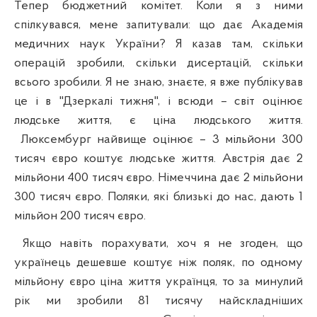
Тепер бюджетний комітет. Коли я з ними
спілкувався, мене запитували: що дає Академія
медичних наук України? Я казав там, скільки
операцій зробили, скільки дисертацій, скільки
всього зробили. Я не знаю, знаєте, я вже публікував
це і в "Дзеркалі тижня", і всюди – світ оцінює
людське життя, є ціна людського життя.
Люксембург найвище оцінює – 3 мільйони 300
тисяч євро коштує людське життя. Австрія дає 2
мільйони 400 тисяч євро. Німеччина дає 2 мільйони
300 тисяч євро. Поляки, які близькі до нас, дають 1
мільйон 200 тисяч євро.
Якщо навіть порахувати, хоч я не згоден, що
українець дешевше коштує ніж поляк, по одному
мільйону євро ціна життя українця, то за минулий
рік ми зробили 81 тисячу найскладніших