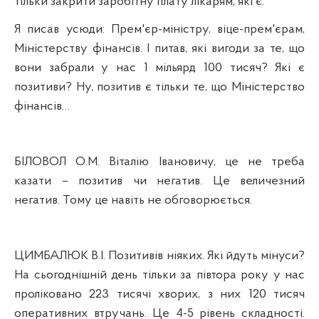
тільки закрити заробітну плату лікарям, які є.
Я писав усюди: Прем'єр-міністру, віце-прем'єрам,
Міністерству фінансів. І питав, які вигоди за те, що
вони забрали у нас 1 мільярд 100 тисяч? Які є
позитиви? Ну, позитив є тільки те, що Міністерство
фінансів…
БІЛОВОЛ О.М. Віталію Івановичу, це не треба
казати – позитив чи негатив. Це величезний
негатив. Тому це навіть не обговорюється.
ЦИМБАЛЮК В.І. Позитивів ніяких. Які йдуть мінуси?
На сьогоднішній день тільки за півтора року у нас
проліковано 223 тисячі хворих, з них 120 тисяч
оперативних
втручань
. Це 4-5 рівень складності.