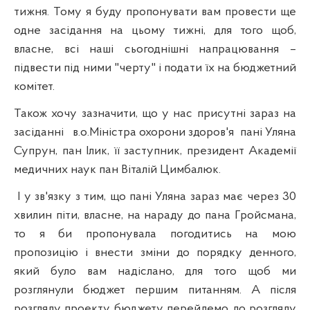
тижня. Тому я буду пропонувати вам провести ще
одне засідання на цьому тижні, для того щоб,
власне, всі наші сьогоднішні напрацювання –
підвести під ними "
черту
" і подати їх на бюджетний
комітет.
Також хочу зазначити, що у нас присутні зараз на
засіданні
в.о.Міністра
охорони здоров'я
пані Уляна
Супрун, пан
Ілик
, її заступник, президент Академії
медичних наук пан Віталій Цимбалюк.
І у зв'язку з тим, що пані Уляна зараз має через 30
хвилин піти, власне, на нараду до пана
Гройсмана
,
то я би пропонувала погодитись на мою
пропозицію і
внести
зміни до порядку денного,
який було вам надіслано, для того щоб ми
розглянули бюджет першим питанням. А після
розгляду проекту бюджету перейдемо до розгляду