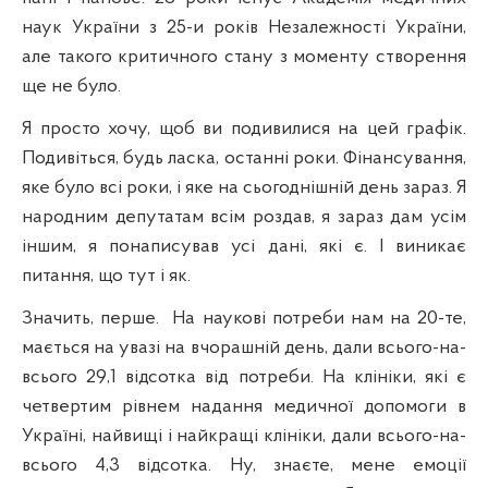
наук України з 25-и років Незалежності України,
але такого критичного стану з моменту створення
ще не було.
Я просто хочу, щоб ви подивилися на цей графік.
Подивіться, будь ласка, останні роки. Фінансування,
яке було всі роки, і яке на сьогоднішній день зараз. Я
народним депутатам всім роздав, я зараз дам усім
іншим, я понаписував усі дані, які є. І виникає
питання, що тут і як.
Значить, перше.
На наукові потреби нам на 20-те,
мається на увазі на вчорашній день, дали всього-на-
всього 29,1 відсотка від потреби. На клініки, які є
четвертим рівнем надання медичної допомоги в
Україні, найвищі і найкращі клініки, дали всього-на-
всього 4,3 відсотка. Ну, знаєте, мене емоції