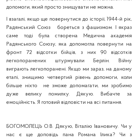
допомоги, який просто знищувати не можна.
І взагалі, якщо ще повернутися до історії, 1944-й рік,
Радянський Союз
бореться з фашизмом. І якраз
саме тоді була створена Медична академія
Радянського Союзу, яка допомогла повернути на
фронт 72 відсотки бійців, з них 90 відсотків
легкопоранених штурмували Берлін. Війну
виграють легкопоранені. Якщо ми зараз, на даному
етапі, знищимо четвертий рівень допомоги, коли
більше ніхто
не зможе допомагати, ми зробимо
дуже велику помилку. Дякую. Вибачте за
емоційність. Я готовий відповісти на всі питання.
БОГОМОЛЕЦЬ О.В. Дякую, Віталію Івановичу. Чи у
нас є ще доповідь пана Романа
Ілика
? Чи з