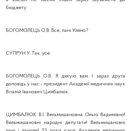
бюджету.
БОГОМОЛЕЦЬ О.В. Все, пані Уляно?
СУПРУН У. Так, усе.
БОГОМОЛЕЦЬ О.В. Я дякую вам. І зараз друга
доповідь у нас - президент Академії медичних наук
Віталій Іванович Цимбалюк.
ЦИМБАЛЮК В.І. Вельмишановна Ольго Вадимівно!
Вельмишановні народні депутати! Вельмишановні
пані і панове! 23 роки існує Академія медичних