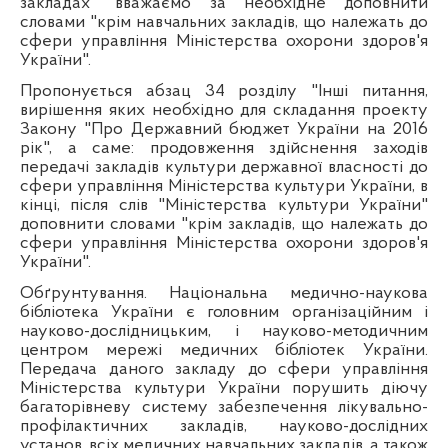
закладах" вважаємо за необхідне доповнити
словами "крім навчальних закладів, що належать до
сфери управління Міністерства охорони здоров'я
України".
Пропонується абзац 34 розділу "Інші питання,
вирішення яких необхідно для складання проекту
Закону "Про Державний бюджет України на 2016
рік", а саме: продовження здійснення заходів
передачі закладів культури державної власності до
сфери управління Міністерства культури України, в
кінці, після слів "Міністерства культури України"
доповнити словами "крім закладів, що належать до
сфери управління Міністерства охорони здоров'я
України".
Обґрунтування. Національна медично-наукова
бібліотека України є головним організаційним і
науково-дослідницьким, і науково-методичним
центром мережі медичних бібліотек України.
Передача даного закладу до сфери управління
Міністерства культури України порушить діючу
багаторівневу систему забезпечення лікувально-
профілактичних закладів, науково-дослідних
установ, всіх медичних навчальних закладів, а також