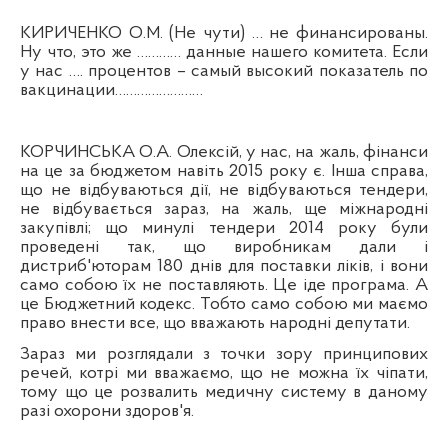
КИРИЧЕНКО О.М.
(Не чути)
… не финансированы.
Ну что, это же ………… данные нашего комитета. Если
у нас …. процентов – самый высокий показатель по
вакцинации……………………
КОРЧИНСЬКА О.А. Олексій, у нас, на жаль,
ф
інанси
на це за бюджетом навіть 2015 року є. Інша справа,
що не відбуваються дії, не відбуваються тендери,
не відбувається зараз, на жаль, ще міжнародні
закупівлі; що минулі тендери 2014 року
були
проведен
і так, що виробникам дали і
дистриб'юторам 180 днів для поставки ліків, і вони
само собою їх не поставляють. Це іде програма. А
це Бюджетний кодекс. Тобто само собою
ми ма
ємо
право внести все, що вважають народні депутати.
Зараз ми розглядали з точки зору принципових
речей, котрі ми вважаємо, що не можна їх чіпати,
тому що це розвалить медичну систему в даному
разі охорони здоров'я.