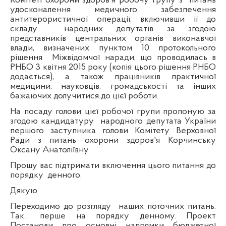
Комітеті охорони здоров'я робочу групу з
питань
удосконалення медичного забезпечення
антитерористичної операції, включивши її до
складу
народних депутатів за згодою
представників центральних органів виконавчої
влади, визначених пунктом 10 протокольного
р
ішення
Міжвідомчої наради, що проводилась в
РНБО 3 квітня 2015 року (копія цього рішення РНБО
додається), а також працівників практичної
медицини, науковців, громадськості та інших
бажаючих долучитися до цієї роботи.
На посаду голови цієї робочої групи пропоную за
згодою кандидатуру
народного депутата України
першого заступника голови Комітету Верховної
Ради з питань охорони здоров'я Корчинську
Оксану Анатоліївну.
Прошу вас підтримати включення цього питання до
порядку
денного.
Дякую.
Переходимо до розгляду
наших поточних питань.
Так… перше на порядку денному. Проект
Постанови про основні напрямки бюджетної