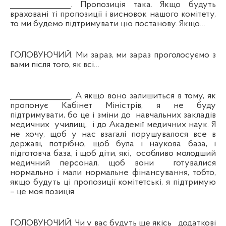
_______________. Пропозиція така. Якщо будуть
враховані ті пропозиції і висновок нашого комітету,
то ми будемо підтримувати цю постанову. Якщо…
ГОЛОВУЮЧИЙ. Ми зараз, ми зараз проголосуємо з
вами після того, як всі…
_______________. А якщо воно залишиться в тому, як
пропонує Кабінет Міністрів, я не буду
підтримувати, бо це і зміни до
навчальних закладів
медичних
училищ,
і до Академії медичних наук. Я
не хочу, щоб у нас взагалі порушувалося все в
державі, потрібно, щоб була і наукова база, і
підготовча база, і щоб діти, які,
особливо молодший
медичний персонал, щоб вони
готувалися
нормально і мали нормальне фінансування, тобто,
якщо будуть ці пропозиції комітетські, я підтримую
– це моя позиція.
ГОЛОВУЮЧИЙ. Чи у вас будуть ще якісь
додаткові