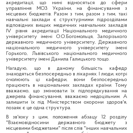
акредитації, що нині відносяться до сфери
управління МОЗ України, на фінансування з
місцевих бюджетів. Разом з тим, разом з тим, такі
навчальні заклади є структурними підрозділами
відповідних вищих медичних навчальних закладів
IV
рівня акредитації Національного медичного
університету імені О.О.Богомольця, Запорізького
державного медичного університету, Державного
національного медичного університету імені
Горького, Львівського національного медичного
університету імені Данила Галицького тощо.
Нагадую, що в даному більшість кафедр
знаходяться безпосередньо в лікарнях. І люди, котрі
очолюють ці кафедри, вони безпосередньо
працюють в національних закладах країни. Тому
вважаємо, що змінювати їх підпорядкування на
джерела фінансування, вважаємо недоцільним. А
залишити їх під Міністерством охорони здоров'я,
позаяк є це одна структура.
В зв'язку з цим, положення абзацу 12 розділу
"Взаємовідносини державного бюджету з
місцевими бюджетами" після слів "інших навчальних