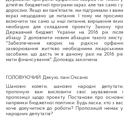
дітей як бюджетної програми зараз, але так само і у
дорослих. Якщо ви пам'ятаєте, ми підтримали з вами
якраз нещодавно це питання. І тому ми просимо
включити так само ці інші питання, вирішення яких
необхідно для складання проекту Закону про
Державний бюджет України на 2016 рік після
абзацу 2 доповнити новим абзацом такого змісту:
"Забезпечення хворих на рідкісні орфанні
захворювання життєво необхідними лікарськими
засобами, що дасть їм в даному разі на 2016 рік
мати фінансування". Доповідь закінчена.
ГОЛОВУЮЧИЙ. Дякую, пані Оксано.
Шановні колеги, шановні народні депутати,
пропоную вам висловити свої зауваження і
пропозиції щодо проекту Постанови про основні
напрямки бюджетної політики. Будь ласка, хто з вас
хоче долучитися до роботи? Пропозицій немає у
народних депутатів?