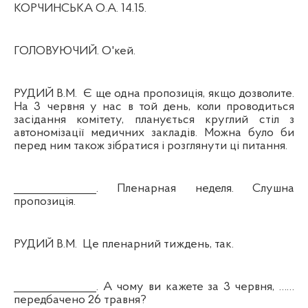
КОРЧИНСЬКА О.А. 14.15.
ГОЛОВУЮЧИЙ. О'кей.
РУДИЙ В.М.
Є ще одна пропозиція, якщо дозволите.
На 3 червня у нас в той день, коли проводиться
засідання комітету, планується круглий стіл з
автономізації медичних закладів. Можна було би
перед ним також зібратися і розглянути ці питання.
_______________. Пленарная неделя. Слушна
пропозиція.
РУДИЙ В.М.
Це пленарний тиждень, так.
_______________. А чому ви кажете за 3 червня, ……
передбачено 26 травня?