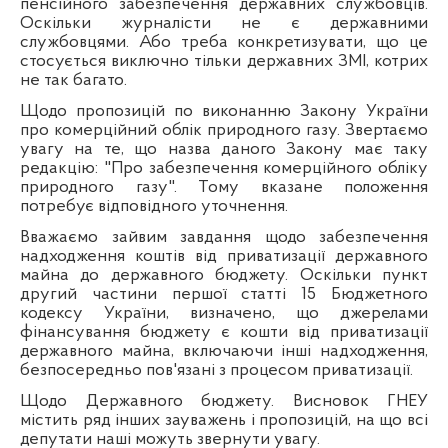
пенсійного забезпечення державних службовців.
Оскільки журналісти не є державними
службовцями. Або треба конкретизувати, що це
стосується виключно тільки державних ЗМІ, котрих
не так багато.
Щодо пропозицій по виконанню Закону України
про комерційний облік природного газу. Звертаємо
увагу на те, що назва даного Закону має таку
редакцію: "Про забезпечення комерційного обліку
природного газу". Тому вказане положення
потребує відповідного уточнення.
Вважаємо зайвим завдання щодо забезпечення
надходження коштів від приватизації державного
майна до державного бюджету. Оскільки пункт
другий частини першої статті 15 Бюджетного
кодексу України, визначено, що джерелами
фінансування бюджету є кошти від приватизації
державного майна, включаючи інші надходження,
безпосередньо пов'язані з процесом приватизації.
Щодо Державного бюджету. Висновок ГНЕУ
містить ряд інших зауважень і пропозицій, на що всі
депутати наші можуть звернути увагу.