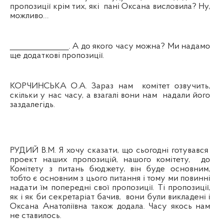
пропозиції крім тих, які
пані Оксана висловила? Ну,
можливо…
_______________. А до якого часу можна? Ми надамо
ще додаткові пропозиції.
КОРЧИНСЬКА О.А. Зараз нам
комітет озвучить,
скільки у нас часу, а взагалі вони нам
надали його
заздалегідь.
РУДИЙ В.М. Я хочу сказати, що сьогодні готувався
проект наших пропозицій, нашого комітету,
до
Комітету з питань бюджету, він буде основним,
тобто є основним з цього питання і тому ми повинні
надати їм попередні свої пропозиції. Ті пропозиції,
як і як би секретаріат бачив,
вони були викладені і
Оксана Анатоліївна також додала. Часу якось нам
не ставилось.