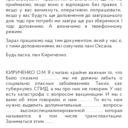
приймаємо, якщо воно є відповідно без правок
. І,
якщо у вас виникнуть, оперативно попрацювати,
якщо у вас будуть ще доповнення до завтрашнього
дня, тоді при потребі ми завтра ще раз зберемося. І
тоді доповнимо. А визначимо в телеф
онному
режимі.
Зараз працюємо над тим документом, який у нас
є,
з тими доповненнями, які озвучила пані Оксана.
Будь ласка, пан Кириченко.
КИРИЧЕНКО О.М. Я считаю крайне важным то, что
было сказано …………….. мы не должны забыть о
социально опасных заболеваниях.
Таких, как
туберкулез, СПИД, а мы про них не говорим.
У нас
есть катастрофа с вопросом вакцинации. И мы с
вами об этом говорили, и нам
………… Т
о есть нам
нужно выделить дополнительные………………. вопросы
………… высокоспециализированной ……………. которая
называется, в том числе трансплантации.
Заниматься этим………