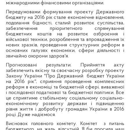
міжнародними
ф
інансовими організаціями.
Передумовами формування проекту Державного
бюджету на 2016
р
ік стале економічне відновлення,
подолання бідності, сталий розвиток суспільства,
забезпечення пріоритетного спрямування
бюджетних коштів на розвиток озброєння і
військової техніки, розроблення та впровадження їх
нових зразків, проведення структурних реформ в
основних галузях економіки, сфери діяльності і
звичайно охорони здоров'я.
Прогнозовані результати. Прийняття акту
забезпечить якісну та своєчасну розробку проекту
Закону України "Про Державний
бюджет України
на 2016
р
ік", сприяння проведення комплексних
реформ в економіці та бюджетній сфері, виваженої
і послідовної податкової та бюджетної політики. Все
це сприятиме стабільному
соц
іальному соціально-
економічному розвитку держави і підвищенню
рівня життя і добробуту громадян України в 2016
році. Дуже надіємося.
Висновок головного комітету. Комітет
з питань
бюджетного
, на жаль, відсутній. Я би просила наш