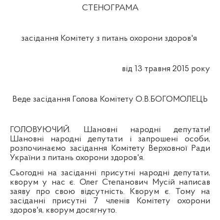
СТЕНОГРАМА
засідання Комітету з питань охорони здоров'я
від 13 травня 2015 року
Веде засідання Голова Комітету О.В.БОГОМОЛЕЦЬ
ГОЛОВУЮЧИЙ. Шановні народні депутати!
Шановні народні депутати
і
запрошені особи,
розпочинаємо засідання Комітету Верховно
ї Р
ади
України з питань охорони здоров'я.
Сьогодні на засіданні присутні народні депутати,
кворум у нас
є.
Олег Степанович Мусій написав
заяву про свою відсутність. Кворум
є.
Тому
на
засіданні присутні 7 членів Комітету охорони
здоров'я, кворум досягнуто.