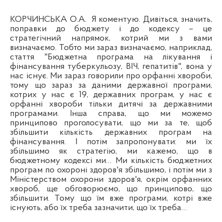
КОРЧИНСЬКА О.А.
Я коментую. Дивіться, значить,
поправки
до
бюджету
і до кодексу – це
стратегічний напрямок, котрий ми з вами
визначаємо. Тобто ми зараз визначаємо, наприклад,
стаття "Бюджетна програма на лікування і
ф
інансування туберкульозу, ВІЧ, гепатитів", вона у
нас існує. Ми зараз говорили про орфанні хвороби,
тому що зараз за даними державної програми,
котрих у нас є 19, державних програм, у нас є
орфанні хвороби тільки дитячі за державними
програмами. Інша справа, що ми можемо
принципово проголосувати, що ми за те, щоб
збільшити кількість державних програм на
ф
інансування. І потім запропонувати: ми їх
збільшимо як стратегію, ми кажемо, що в
бюджетному кодексі ми… Ми кількість бюджетних
програм по охороні здоров'я збільшимо, і потім ми з
Міністерством охорони здоров'я, окрім орфанних
хвороб, ще обговорюємо, що принципово, що
збільшити. Тому що їм вже програми, котрі вже
існують, або їх треба зазначити, що їх треба…