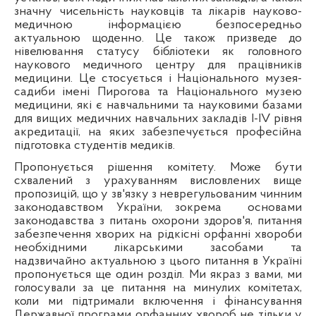
значну чисельність науковців та лікарів науково-
медичною інформацією безпосередньо
актуальною щоденно. Це також призведе до
нівелювання статусу бібліотеки як головного
наукового медичного центру для працівників
медицини. Це стосується і Національного музея-
садиби імені Пирогова та Національного музею
медицини, які є навчальними та науковими базами
для вищих медичних навчальних закладів І-
IV
рівня
акредитації, на яких забезпечується професійна
підготовка студентів медиків.
Пропонується рішення комітету. Може бути
схвалений з урахуванням висловлених вище
пропозицій, що у зв'язку з неврегульованим чинним
законодавством України, зокрема
основами
законодавства з питань охорони здоров'я, питання
забезпечення хворих на рідкісні орфанні хвороби
необхідними лікарськими засобами та
надзвичайно актуальною з цього питання в Україні
пропонується ще один розділ. Ми якраз з вами, ми
голосували за це питання на минулих комітетах,
коли ми підтримали включення і фінансування
Державної програми орфанних хвороб не тільки у