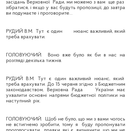
засідань Верховної
Ради, ми можемо з вам
ще раз
зібратися, і якщо у вас будуть пропозиції, до завтра
ви подумаєте і проговорите…
РУДИЙ В.М.
Тут
є один
нюанс важливий, який
треба врахувати.
ГОЛОВУЮЧИЙ.
Воно вже було як би в нас на
розгляді декілька тижнів.
РУДИЙ В.М. Тут є один важливий нюанс, який
треба врахувати. До 15 червня згідно з Бюджетним
законодавством, Верховна Рада
України має
ухвалити основні напрями бюджетної політики на
наступний
рік.
ГОЛОВУЮЧИЙ.
Щоб не було, що ми з вами чогось
не встигнемо зробити, тому я
буду пропонувати
проголосувати
правки, які
є, визначити, що ми не