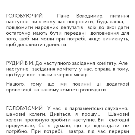
ГОЛОВУЮЧИЙ.
Пане Володимир, питання
наступне: чи я можу вас попросити,
будь ласка,
повідомити народних депутатів
всіх до якої дати
остаточно мають бути передані
доповнення для
того, щоб ми могли при потребі, якщо виникнуть,
щоб доповнити і донести.
РУДИЙ В.М. До наступного засідання комітету. Але
наступне
засідання комітету у нас, справа в тому,
що буде вже
тільки в червні місяці.
Нашого, тому що ми повинні ці додаткові
пропозиції
на нашому комітеті розглядати.
ГОЛОВУЮЧИЙ.
У нас
є парламентські слухання,
шановні колеги. Дивіться, я прошу…
Шановні
колеги, пропоную зробити наступне. Ви
сьогодні
продумаєте, бо я думаю, що це відкладати не
потрібно. При потребі,
завтра, під час перерви