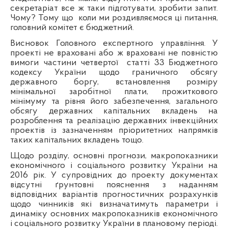
секретаріат все ж таки
п
ідготувати, зробити запит.
Чому? Тому що
коли ми роздивляємося ці питання,
головний комітет є бюджетний.
Висновок Головного експертного управління. У
проекті не враховані або ж враховані не
повністю
вимоги частини
четвертої
статті 33 Бюджетного
кодексу України щодо граничного обсягу
державного боргу, встановлення розміру
мінімальної заробітної плати, прожиткового
мінімуму та
р
івня його забезпечення
, з
агального
обсягу державних капітальних вкладень на
розроблення та реалізацію державних інвекційних
проектів із зазначенням
пр
іоритетних напрямків
таких капітальних вкладень тощо.
Щодо розділу, основні прогнози, макропоказники
економічного і
соц
іального розвитку України на
2016 рік. У супровідних до проекту документах
відсутні ґрунтовні пояснення з наданням
відповідних варіантів прогностичних розрахунків
щодо чинників які визначатимуть параметри і
динаміку основних макропоказників
економічного
і соціального розвитку України в плановому періоді.