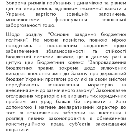
Зокрема ризиків пов'язаних з динамікою та рівнем
цін на енергоносії, відпливом іноземної валюти з
України, вартістю зовнішніх запозичень,
можливостями фінансування зовнішньої
заборгованості тощо.
Щодо розділу "Основні завдання бюджетної
політики". Не можна повністю, повною мірою
погодитись з поставленим завданням щодо
забезпечення збалансованості та стійкості
бюджетної системи шляхом, це в даному разі я
цитую цей Бюджетний кодекс: "Запровадження
бюджетних правил, зокрема щодо включених
випадків внесення змін до Закону про державний
бюджет України протягом року, які за своїм змістом
передбачають встановлення мораторію та
внесення змін до зазначеного закону". Законодавче
оголошення мораторію не вирішить тих юридичних
проблем, які уряд бажав би вирішити з його
допомогою і матиме декларативний характер до
того ж встановлення заборони на внесення і
розгляд певних законопроектів є обмеженням
конституційного права суб'єктів законодавчої
ініціативи.