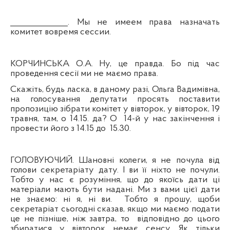
______________. Мы не имеем права назначать
комитет вовремя сессии.
КОРЧИНСЬКА О.А. Ну,
це
правда. Бо
п
ід час
проведення сесії ми не маємо права.
Скажіть, будь ласка, в даному разі, Ольга Вадимівна,
на голосування депутати просять поставити
пропозицію зібрати комітет у вівторок, у вівторок, 19
травня, там, о 14.15. да? О
14-й у нас закінчення і
провести його з 14.15 до
15.30.
ГОЛОВУЮЧИЙ. Шановні колеги, я не почула від
голови секретаріату дату. І ви її ніхто не почули.
Тобто у нас є розуміння, що до якоїсь дати ці
матеріали мають бути надані. Ми з вами цієї дати
не знаємо: ні я, ні ви.
Тобто я прошу, щоби
секретаріат сьогодні сказав, якщо ми маємо подати
це не пізніше, ніж завтра, то
відповідно до цього
збиратися у вівторок немає сенсу. Як тільки