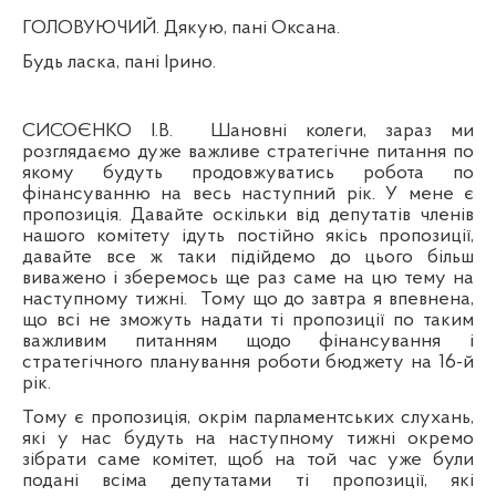
ГОЛОВУЮЧИЙ. Дякую, пані Оксана.
Будь ласка, пані Ірино.
СИСОЄНКО І.В.
Шановні колеги, зараз ми
розглядаємо дуже важливе стратегічне питання по
якому будуть продовжуватись робота по
ф
інансуванню на весь наступний рік. У мене є
пропозиція. Давайте оскільки ві
д
депутатів членів
нашого комітету ідуть постійно якісь пропозиції,
давайте все ж таки підійдемо до цього більш
виважено і зберемось ще раз саме на цю тему на
наступному тижні.
Тому що до завтра я впевнена,
що всі не зможуть надати ті пропозиції по таким
важливим питанням щодо фінансування і
стратегічного планування роботи бюджету на 16-й
р
ік.
Тому є пропозиція, окрім парламентських слухань,
які у нас будуть на наступному тижні окремо
зібрати саме комітет, щоб на той час уже були
подані всіма депутатами ті пропозиції, які