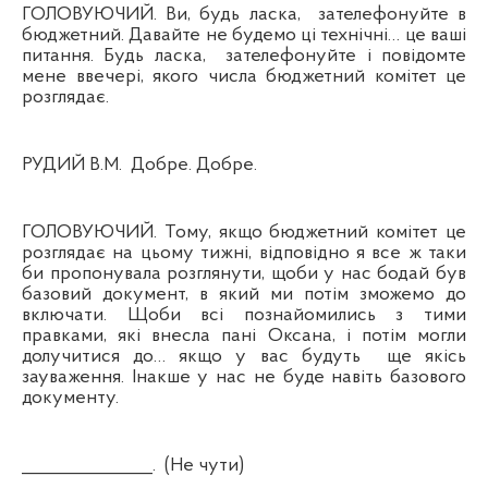
ГОЛОВУЮЧИЙ. Ви, будь ласка,
зателефонуйте в
бюджетний. Давайте не будемо ці технічні… це ваші
питання. Будь ласка,
зателефонуйте і повідомте
мене ввечері, якого числа бюджетний комітет це
розглядає.
РУДИЙ В.М.
Добре. Добре.
ГОЛОВУЮЧИЙ. Тому, якщо бюджетний комітет це
розглядає на цьому тижні, відповідно я все ж таки
би пропонувала розглянути, щоби у нас бодай був
базовий документ, в який ми потім зможемо до
включати. Щоби всі познайомились з тими
правками, які внесла пані Оксана, і потім могли
долучитися до… якщо у вас будуть
ще якісь
зауваження. Інакше у нас не буде навіть базового
документу.
_______________.
(Не чути)