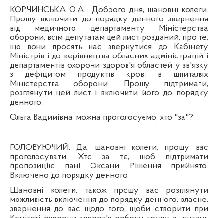
КОРЧИНСЬКА О.А.
Доброго дня, шановні колеги.
Прошу включити до порядку денного звернення
від медичного департаменту Міністерства
оборони, всім депутатам цей лист розданий, про те,
що вони просять нас звернутися до Кабінету
Міністрів і до керівництва обласних адміністрацій і
департаментів охорони здоров'я областей у зв'язку
з дефіцитом продуктів крові в шпиталях
Мі
н
істерства оборони. Прошу
п
ідтримати,
розглянути цей лист і включити його до порядку
денного.
Ольга Вадимівна, можна
проголосуємо,
хто
"за"?
ГОЛОВУЮЧИЙ. Да, шановні колеги, прошу вас
проголосувати. Хто за те, щоб
п
ідтримати
пропозицію пані Оксани.
Р
ішення прийнято.
Включено до порядку денного.
Шановні колеги, також
прошу вас розглянути
можливість включення до порядку денного, власне,
звернення до вас щодо того, щоби створити при