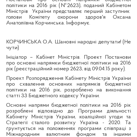
політики на 2016 рік (№2623), поданий Кабінетом
Міністрів
України представляє перший заступник
голови Комітету охорони здоров'я Оксана
Анатоліївна Корчинська. Інформує.
КОРЧИНСЬКА О.А. Шановні народні депутати! (Не
чути)
Ініціатор – Кабінет Міністрів. Проект Постанови
про основні напрямки бюджетної політики на 2016
рік (реєстраційний номер 2623, від
09.04.15 року).
Проект Розпорядження Кабінету Міністрів України
про схвалення основних напрямків бюджетної
політики на 2016 рік, розроблено на виконання
статті 33 Бюджетного кодексу України.
Основні напрями бюджетної політики на 2016 рік
розроблені відповідно до Програми діяльності
Кабінету Міністрів України, коаліційної угоди та
Стратегії сталого розвитку Україна - 2020.
Та
ґрунтується на положеннях програми співпраці з
Міжнародним валютним фондом та іншими