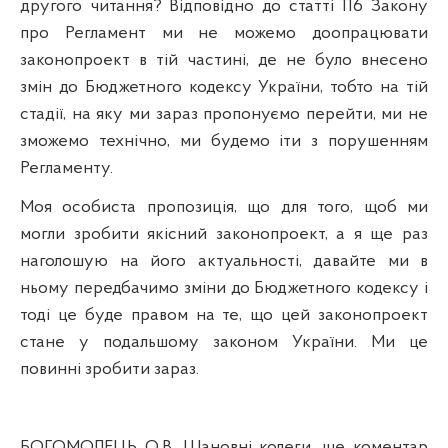
другого читання?
Відповідно до статті 116 Закону
про Регламент ми не можемо доопрацювати
законопроект в тій частині, де не було внесено
змін до Бюджетного кодексу України, тобто на тій
стадії, на яку ми зараз пропонуємо перейти, ми не
зможемо технічно, ми будемо іти з порушенням
Регламенту.
Моя особиста пропозиція, що для того, щоб ми
могли зробити якісний законопроект, а я ще раз
наголошую на його актуальності, давайте ми в
ньому передбачимо зміни
до
Бюджетного кодексу і
тоді це буде правом на те, що цей законопроект
стане у подальшому законом України. Ми це
повинні зробити зараз.
БОГОМОЛЕЦЬ О.В. Шановні колеги, ще коментар