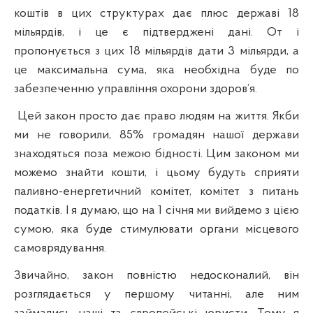
коштів
в
цих структурах дає плюс державі 18
мільярдів, і це є підтверджені дані. От і
пропонується з цих 18 мільярдів дати 3 мільярди, а
це максимальна сума, яка необхідна буде по
забезпеченню управління охорони здоров’я.
Цей закон просто дає право людям на життя.
Якби
ми не говорили, 85% громадян нашої держави
знаходяться поза межою бідності. Цим законом ми
можемо знайти кошти, і цьому будуть сприяти
паливно-енергетичний комітет, комітет з питань
податків. І я думаю, що на 1 січня ми вийдемо з цією
сумою, яка буде стимулювати органи місцевого
самоврядування.
Звичайно, закон повністю недосконалий, він
розглядається у першому читанні, але ним