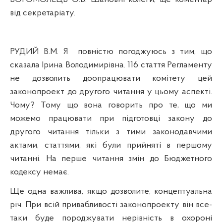
від секретаріату.
РУДИЙ В.М. Я
повністю погоджуюсь з тим, що
сказала Ірина Володимирівна. 116 стаття Регламенту
не дозволить доопрацювати комітету цей
законопроект до
другого
читання у цьому аспекті.
Чому? Тому що вона говорить про те, що ми
можемо працювати при
п
ідготовці закону до
другого читання тільки з тими законодавчими
актами, статтями, які були прийняті в першому
читанні. На перше читання змін до Бюджетного
кодексу немає.
Ще одна важлива, якщо дозволите, концептуальна
р
іч. При всій привабливості законопроекту він все-
таки буде породжувати нерівність в охороні