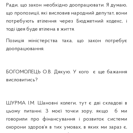
Ради, що закон необхідно доопрацювати. Я думаю,
що пропозиції, які висловив народний депутат,
вони
потребують втілення через Бюджетний кодекс, і
тоді ідея буде втілена в життя.
Позиція
м
іністерства така, що закон потребує
доопрацювання.
БОГОМОЛЕЦЬ О.В. Дякую. У кого
є ще бажання
висловитись?
ШУРМА І.М. Шановні колеги, тут є дві складові в
цьому питанні.
З
моєї точки зору, якщо
б ми
говорили про фінансування і розвиток системи
охорони здоров’я в тих умовах, в яких ми зараз є,