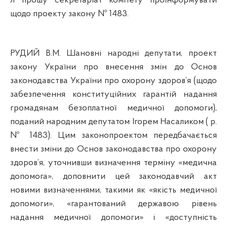
Я прошу секретаріат комітету проінформувати
щодо проекту закону № 1483.
РУДИЙ В.М. Шановні народні депутати, проект
закону України про внесення змін до Основ
законодавства України про охорону здоров’я (щодо
забезпечення конституційних гарантій надання
громадянам безоплатної медичної допомоги),
поданий народним депутатом Ігорем Насаликом
(
р.
№ 1483). Цим законопроектом передбачається
внести зміни до Основ законодавства про охорону
здоров’я, уточнивши визначення терміну «медична
допомога», доповнити цей законодавчий акт
новими визначеннями, такими як «якість медичної
допомоги», «гарантований державою
р
івень
надання медичної допомоги» і «доступність