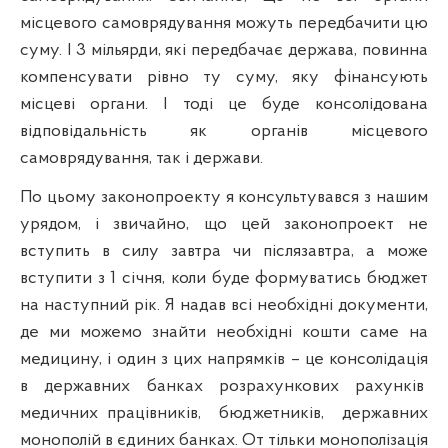
місцевого самоврядування можуть передбачити цю
суму. І 3 мільярди, які передбачає держава, повинна
компенсувати рівно ту суму, яку фінансують
місцеві органи. І тоді це буде консолідована
відповідальність як органів місцевого
самоврядування, так і держави.
По цьому законопроекту я консультувався з нашим
урядом, і звичайно, що цей законопроект не
вступить в силу завтра чи
п
іслязавтра, а може
вступити з 1 січня, коли буде формуватись бюджет
на наступний рік. Я надав всі необхідні документи,
де ми можемо знайти необхідні кошти саме на
медицину, і один з цих напрямків – це консолідація
в державних банках розрахункових рахунків
медичних працівникі
в
,
бюджетник
ів,
державних
монополій в єдиних банках. От тільки монополізація