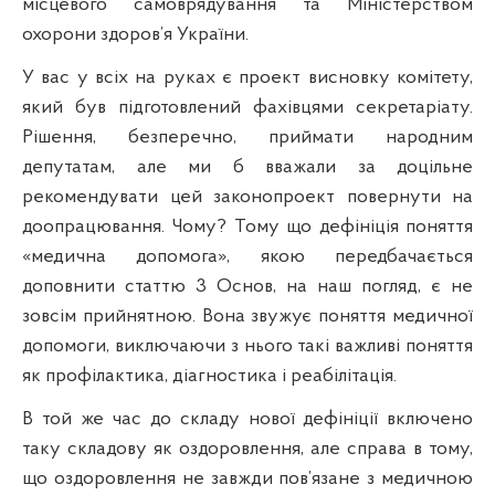
місцевого самоврядування та Міністерством
охорони здоров’я України.
У вас у
вс
іх на руках є проект висновку комітету,
який був підготовлений фахівцями секретаріату.
Р
ішення, безперечно, приймати народним
депутатам, але ми б вважали за доцільне
рекомендувати цей законопроект повернути на
доопрацювання. Чому? Тому що дефініція поняття
«медична допомога», якою передбачається
доповнити статтю 3 Основ, на наш
погляд
, є не
зовсім прийнятною. Вона звужує поняття медичної
допомоги, виключаючи з нього такі важливі поняття
як
проф
ілактика, діагностика і реабілітація.
В той же час
до
складу нової дефініції включено
таку складову як оздоровлення, але справа в тому,
що оздоровлення не завжди пов’язане з медичною