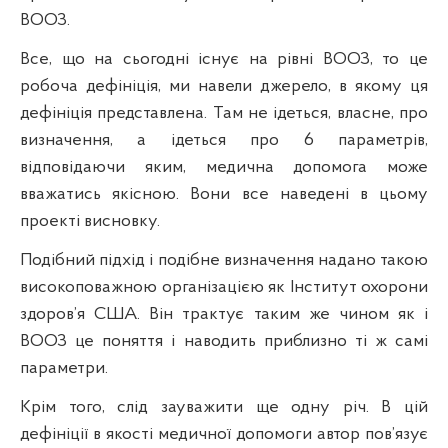
ВООЗ.
Все, що на сьогодні існує на
р
івні ВООЗ, то це
робоча дефініція, ми навели джерело, в якому ця
дефініція представлена. Там не ідеться, власне, про
визначення, а ідеться про 6 параметрі
в
,
відповідаючи яким, медична допомога може
вважатись якісною.
Вони
все наведені в цьому
проекті висновку.
Подібний
п
ідхід і подібне визначення надано такою
високоповажною організацією як Інститут охорони
здоров’я США.
В
і
н
трактує таким же чином як і
ВООЗ це поняття і наводить приблизно ті ж самі
параметри.
Крім того, слід зауважити ще одну
р
іч. В цій
дефініції в якості медичної допомоги автор пов’язує