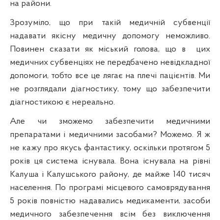
на райони.
Зрозуміло, що
при
такій медичній субвенції
надавати якісну медичну допомогу неможливо.
Повинен сказати як міський голова, що в
цих
медичних субвенціях не передбачено невідкладної
допомоги, тобто все це лягає
на
плечі пацієнтів. Ми
не розглядали діагностику, тому що забезпечити
діагностикою є нереально.
Але чи зможемо забезпечити медичними
препаратами і медичними засобами? Можемо. Я ж
не кажу про якусь фантастику, оскільки протягом 5
років ця система існувала. Вона існувала на
р
івні
Калуша і Калушського району, де майже 140 тисяч
населення. По програмі місцевого самоврядування
5 років повністю надавались медикаменти, засоби
медичного забезпечення
вс
ім без виключення