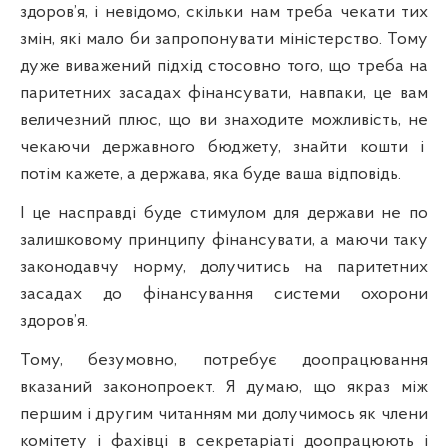
здоров’я, і невідомо, скільки нам треба чекати тих
змін, які мало би запропонувати міністерство. Тому
дуже виважений
п
ідхід стосовно того, що треба на
паритетних засадах фінансувати, навпаки, це вам
величезний плюс, що ви знаходите можливість, не
чекаючи державного бюджету, знайти кошти і
потім кажете, а держава, яка буде ваша відповідь.
І це насправді буде стимулом для держави не по
залишковому принципу фінансувати, а маючи таку
законодавчу норму, долучитись на паритетних
засадах до фінансування системи охорони
здоров’я.
Тому, безумовно, потребує доопрацювання
вказаний законопроект. Я думаю, що якраз між
першим і другим читанням ми долучимось як члени
комітету і фахівці в секретаріаті доопрацюють і