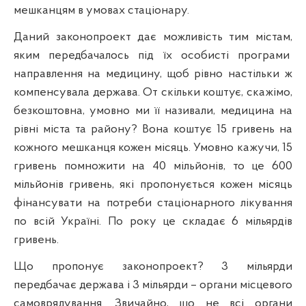
мешканцям в умовах стаціонару.
Даний законопроект дає можливість тим містам,
яким передбачалось
п
ід їх особисті програми
направлення на медицину, щоб рівно настільки ж
компенсувала держава. От скільки кошту
є,
скажімо,
безкоштовна, умовно ми її називали, медицина на
рівні міста та району? Вона коштує 15 гривень на
кожного
мешканця кожен місяць. Умовно кажучи, 15
гривень помножити на 40 мільйонів, то це 600
мільйонів гривень, які пропонується кожен місяць
фінансувати на потреби стаціонарного лікування
по
вс
ій Україні. По року це складає 6 мільярдів
гривень.
Що пропонує законопроект? 3 мільярди
передбачає держава і 3 мільярди – органи місцевого
самоврядування. Звичайно, що не
вс
і органи