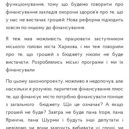
функціонування, тому що будемо говорити про
фінансування закладів охорони здоров’я про те, що
у нас не вистачає грошей.
Нова реформа
п
ідходить
зовсім по-іншому до фінансування.
Я теж мав можливість працювати заступником
м
іського голови міста Харкова, і ми теж говорили
про те, що грошей з бюджету ніколи не буде
вистачати. Розроблялись міські програми і ми їх
фінансували.
По цьому законопроекту, можливо я недопочув, але
наскільки я розумію, паритетне фінансування плюс
те, що фінансує місто потрібно фінансувати
п
ізніше
з загального
бюджету. Що це означа
є?
А якщо
грошей не буде? Завтра не буде пана Ігоря, пана
Яриніча, пана Шурми і будуть інші депутати і
невідомо чи вони захочуть вибивати ці гроші, чи