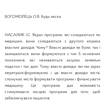
БОГОМОЛЕЦЬ О.В. Будь ласка.
НАСАЛИК І.С. Якраз програми, які складаються по
медицині, вони складаються з
другого
кошика
власних доходів. Чому? Власні доходи як були, так і
залишаються, вони формуються з тих 5 основних
показникі
в
,
як
і називаються акцизи, земельні
податки і так далі. Тому власні доходи, які ми зараз
перетрансформовуємо і це власні доходи міста,
спонукає місто формувати програми і фінансувати
медицину. Ця програма дає можливість
стимулювати місцеві програми для того, щоб
забезпечувати пацієнті
в
.