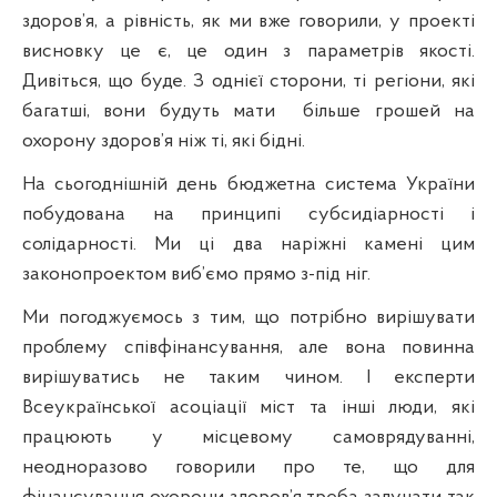
здоров’я, а рівність, як ми вже говорили, у проекті
висновку це є, це один з параметрів якості.
Дивіться, що буде.
З
однієї сторони, ті регіони, які
багатші, вони будуть мати
більше грошей на
охорону здоров’я ніж ті, які бідні.
На сьогоднішній день бюджетна система України
побудована на принципі субсидіарності і
солідарності. Ми ці два наріжні камені цим
законопроектом виб’ємо прямо з-під ніг.
Ми погоджуємось з тим, що потрібно вирішувати
проблему співфінансування, але вона повинна
вирішуватись не таким чином. І експерти
Всеукраїнської асоціації мі
ст
та інші люди, які
працюють у місцевому самоврядуванні,
неодноразово говорили про те, що для