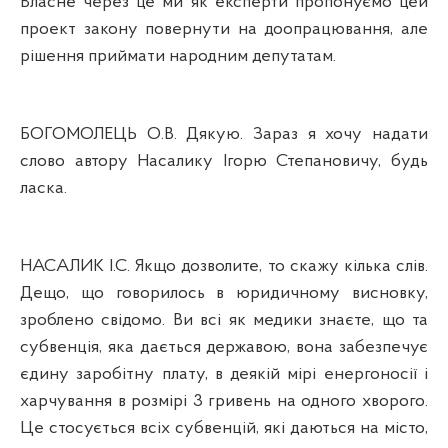
Власне через це ми як експерти пропонуємо цей
проект закону повернути на доопрацювання, але
р
ішення приймати народним депутатам.
БОГОМОЛЕЦЬ О.В. Дякую. Зараз я хочу надати
слово автору Насалику Ігорю Степановичу, будь
ласка.
НАСАЛИК І.С. Якщо дозволите, то скажу кілька слів.
Дещо, що говорилось в юридичному висновку,
зроблено
св
ідомо. Ви
вс
і як медики знаєте, що та
субвенція, яка дається державою, вона забезпечує
єдину заробітну плату, в деякій мірі енергоносії і
харчування в розмірі 3 гривень на одного хворого.
Це стосується
вс
іх субвенцій, які даються на місто,