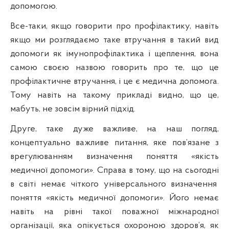
допомогою.
Все-таки, якщо говорити про
проф
ілактику, навіть
якщо ми розглядаємо таке втручання в такий вид
допомоги як імунопрофілактика і щеплення, вона
самою своєю назвою говорить про те, що це
профілактичне втручання, і це є медична допомога.
Тому навіть на такому прикладі видно, що це,
мабуть, не зовсім вірний
п
ідхід.
Друге
, таке дуже важливе, на наш погляд,
концептуально важливе питання, яке пов’язане з
врегулюванням визначення поняття «якість
медичної допомоги». Справа в тому, що на сьогодні
в
св
іті немає чіткого універсального визначення
поняття «якість медичної допомоги». Його немає
навіть на
р
івні такої поважної міжнародної
організації, яка опікується охороною здоров’я, як