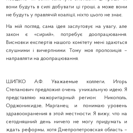
вони будуть в силі добувати ці гроші, а може вони
не будуть у правлячій коаліції, ніхто цього не зна
є.
На
м
ій погляд, сама ідея заслуговує на увагу, але
закон є «сирий», потребує доопрацювання.
Висновки експертів нашого комітету мені здаються
слушними і вичерпними. Тому моя пропозиція –
направляти на доопрацювання.
ШИПКО А.Ф. Уважаемые коллеги, Игорь
Степанович предложил
очень
уникальную
идею. Я
представляю мажоритарный регион:
Никополь,
Орджоникидзе, Марганец
и
понимаю уровень
здравоохранения в этой местности. Я вижу, что на
сегодняшний день ничего не могу придумать и
ждать реформы, хотя Днепропетровская область –