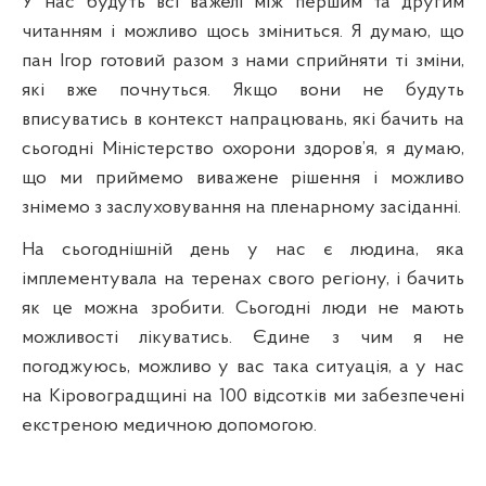
У нас будуть
вс
і важелі між першим та другим
читанням і можливо щось зміниться. Я думаю, що
пан Ігор готовий разом з нами сприйняти ті зміни,
які вже почнуться. Якщо вони не будуть
вписуватись в контекст напрацювань, які бачить на
сьогодні Міністерство охорони здоров’я, я думаю,
що ми приймемо виважене
р
ішення і можливо
знімемо з заслуховування на пленарному засіданні.
На сьогоднішній день у нас є людина, яка
імплементувала на теренах свого регіону, і бачить
як це можна зробити. Сьогодні люди не мають
можливості лікуватись. Єдине з чим я не
погоджуюсь, можливо у вас така ситуація, а у нас
на
К
іровоградщині на 100 відсотків ми забезпечені
екстреною медичною допомогою.