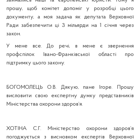
займались наші та європейські юристи. Тому я
прошу, щоб комітет допоміг у розробці цього
документу, а моя задача як депутата Верховно
ї
Р
ади забезпечити ці 3 мільярди на 1 січня через
закон.
У
мене все. До речі, в мене є звернення
профспілок Івано-Франківської області про
п
ідтримку цього закону.
БОГОМОЛЕЦЬ О.В. Дякую,
пане
Ігоре. Прошу
висловити свою експертну думку представників
Міністерства охорони здоров’я.
ХОТІНА С.Г. Міністерство охорони здоров’я
погоджується з висновком експертів Верховної