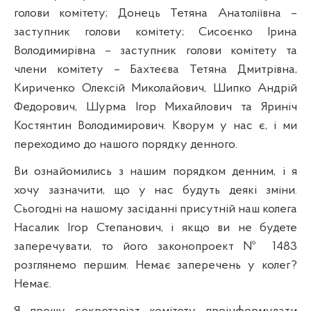
голови комітету; Донець Тетяна Анатоліївна –
заступник голови комітету; Сисоєнко Ірина
Володимирівна – заступник голови комітету та
члени комітету – Бахтеєва Тетяна Дмитрівна,
Кириченко Олексій Миколайович, Шипко Андрій
Федорович, Шурма Ігор Михайлович та Яриніч
Костянтин Володимирович.
Кворум у нас
є,
і ми
переходимо до нашого порядку денного.
Ви ознайомились з нашим порядком денним, і я
хочу зазначити, що у нас будуть деякі зміни.
Сьогодні на нашому засіданні присутній наш колега
Насалик Ігор Степанович, і якщо
ви не
будете
заперечувати, то його законопроект № 1483
розглянемо першим. Немає заперечень у колег?
Нема
є.