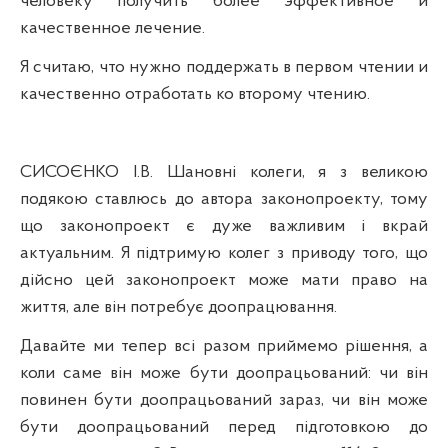
человеку получить более эффективное и
качественное лечение.
Я считаю, что нужно поддержать в первом чтении и
качественно отработать ко второму чтению.
СИСОЄНКО І.В. Шановні колеги, я з
великою
подякою ставлюсь до автора законопроекту, тому
що законопроект є дуже важливим і вкрай
актуальним. Я
п
ідтримую колег з приводу того, що
дійсно цей законопроект може мати право на
життя, але він потребує доопрацювання.
Давайте ми тепер
вс
і разом приймемо рішення, а
коли саме він може бути доопрацьований: чи він
повинен бути доопрацьований зараз, чи він може
бути доопрацьований перед підготовкою до