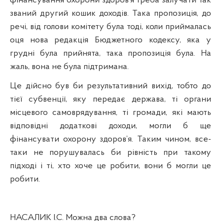
фінансування охорони здоров’я треба залучати так
званий другий кошик доходів. Така пропозиція, до
речі, від голови комітету була тоді,
коли приймалась
оця нова
редакція Бюджетного кодексу, яка у
грудні була прийнята, така пропозиція була. На
жаль, вона не була
п
ідтримана.
Це дійсно був би результативний вихід, тобто до
тієї субвенції, яку передає держава, ті органи
місцевого самоврядування, ті громади, які мають
відповідні додаткові доходи, могли б ще
фінансувати охорону здоров’я. Таким чином, все-
таки не порушувалась би
р
івність при такому
підході і ті, хто хоче це робити, вони б могли це
робити.
НАСАЛИК
І.
С. Можна два слова?