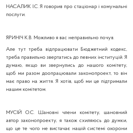
НАСАЛИК І.С.
Я
говорив про стаціонар і комунальні
послуги.
ЯРИНІЧ К.В. Можливо я вас неправильно почув.
Але тут треба відпрацювати Бюджетний кодекс,
треба правильно звертатись до певних інституцій. Я
думаю, якщо ви звернулись до нашого комітету,
щоб ми разом доопрацювали законопроект, то він
має право на життя. Я хотів, щоб ми це
п
ідтримали
нашим комітетом.
МУСІЙ О.С. Шановні члени комітету, шановний
автор законопроекту, я також схиляюсь до думки,
що це те чого не вистачає нашій системі охорони