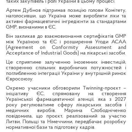
таких закупівель і ролі України в цьому процесі.
Артем Дубнов підтримав позицію голови Комітету,
наголосивши, що Україна може виробляти ліки та
активні фармацевтичні інгредієнти за стандартами
GMP, визнаними в ЄС.
Він закликав до взаємовизнання сертифікатів GMP
між Україною та ЄС і розширення Угоди АСАА
(Agreement on Conformity Assessment and
Acceptance of Industrial Goods) на лікарські засоби.
Це сприятиме залученню іноземних інвестицій,
створенню спільних виробничих потужностей і
поглибленню інтеграції України у внутрішній ринок
Євросоюзу.
Окремо учасники обговорили Twinning-проєкт –
ініціативу ЄС, спрямовану на створення
Української фармацевтичної агенції, яка з 2027
року регулюватиме сферу лікарських засобів і
медичних виробів. Марина Слободніченко
повідомила, що проєкт, реалізований за участю
Литви, Польщі та Німеччини, передбачає розробку
нормативної бази та підготовку кадрів.