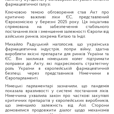
фармацевтичної галузі.
Ключовою темою обговорення став Акт про
критично важливі ліки ЄС, представлений
Єврокомісією у березні 2025 року. Ця ініціатива
спрямована на забезпечення стабільного
постачання ліків і зменшення залежності Європи від
азійських ринків, зокрема Китаю та Індії.
Михайло Радуцький наголосив, що українська
фармацевтична індустрія, попри війну, здатна
виробляти якісні препарати для ринків України та
ЄС. Він закликав німецьких колег підтримати
поправки до Акту, які підкреслюють стратегічну
роль України в європейській фармацевтичній
безпеці, через представників Німеччини в
Європарламенті.
Німецькі парламентарі зазначили, що пандемія
показала вразливості у системі постачання ліків.
Німеччина ухвалила закон про часткові закупівлі
критичних препаратів у європейських виробників,
що зменшило залежність від Азії. Сторони
домовилися продовжити діалог щодо механізмів