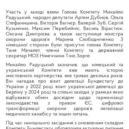
Участь у заході взяли Голова Комітету Михайло
Радуцький, народні депутати Артем Дубнов, Ольга
Стефанишина, Вікторія Вагнєр, Валерій Зуб, Сергій
Кузьміних, Максим Перебийніс, Василь Вірастюк,
Оксана Дмитрієва, а також заступниця міністра
охорони здоров’я Марина Слободніченко. З
німецької сторони були присутні голова Комітету
Таня Мачалет, члени Комітету та державний
секретар МОЗ Німеччини Тіно Зорге.
Михайло Радуцький зазначив, що німецький та
український Комітети вже мають історію
змістовного партнерства, яке триває декілька років.
Він нагадав про візит делегації Бундестагу до
України у 2022 році, візит української делегації до
Берліну у 2024 році та спільні заходи, у рамках яких
відбувався обмін досвідом щодо гармонізації
законодавства з правом ЄС, цифрової
трансформації охорони здоров’я, легалізації
медичного канабісу та інших питань.
Під час нинішнього засідання з оновленим складом
Комітету Бундестагу обговорили актуальні питання