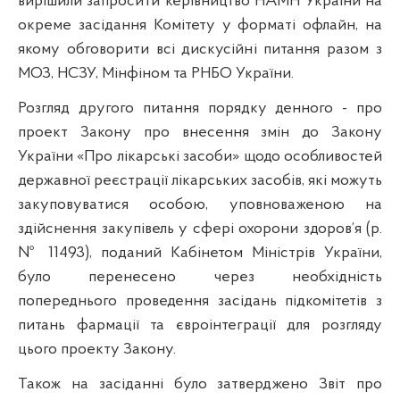
вирішили запросити керівництво НАМН України на
окреме засідання Комітету у форматі офлайн, на
якому обговорити всі дискусійні питання разом з
МОЗ, НСЗУ, Мінфіном та РНБО України.
Розгляд другого питання порядку денного - про
проект Закону про внесення змін до Закону
України «Про лікарські засоби» щодо особливостей
державної реєстрації лікарських засобів, які можуть
закуповуватися особою, уповноваженою на
здійснення закупівель у сфері охорони здоров’я (р.
№ 11493), поданий Кабінетом Міністрів України,
було перенесено через необхідність
попереднього проведення засідань підкомітетів з
питань фармації та євроінтеграції для розгляду
цього проекту Закону.
Також на засіданні було затверджено Звіт про