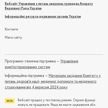
Вебсайт Управління з питань звернень громадян Апарату
Верховної Ради України
Інформаційні ресурси державних органів України
Контакти
Мапа сайту
Програмно-технічна підтримка —
Управління
комп'ютеризованих систем
Iнформаційна підтримка —
Матеріали засідання Комітету з
питань здоров'я нації, медичної допомоги та медичного
страхування від 4 вересня 2024 року
Вебсайт працює у тестовому режимі. Окремі функції
можуть не працювати. Якщо ви маєте зауваження або