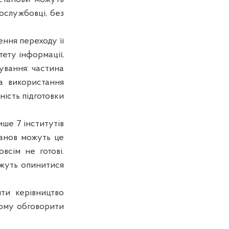
ослужбовці, без
ення переходу її
тету інформації,
тування: частина
на використання
ність підготовки
ше 7 інститутів
танов можуть це
всім не готові.
ожуть опинитися
ти керівництво
кому обговорити