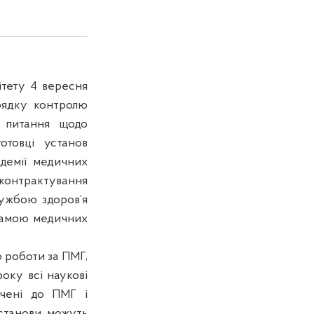
ітету 4 вересня
рядку контролю
о питання щодо
отовці установ
адемії медичних
 контрактування
ужбою здоров’я
рамою медичних
о роботи за ПМГ,
року всі наукові
чені до ПМГ і
станови можуть