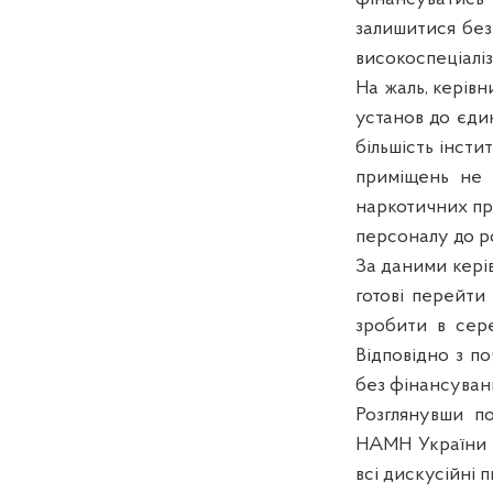
залишитися без
високоспеціалі
На жаль, керівн
установ до єди
більшість інсти
приміщень не в
наркотичних пре
персоналу до р
За даними кері
готові перейти
зробити в сере
Відповідно з п
без фінансуван
Розглянувши п
НАМН України н
всі дискусійні 