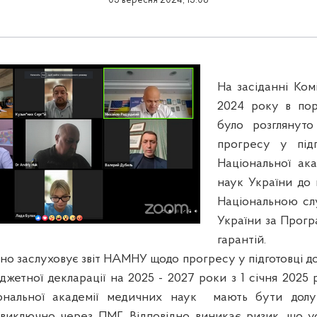
05 вересня 2024, 13:08
На засіданні Ком
2024 року в по
було розглянут
прогресу у підг
Національної ак
наук України до
Національною сл
України за Прог
гарантій.
но заслуховує звіт НАМНУ щодо прогресу у підготовці д
жетної декларації на 2025 - 2027 роки з 1 січня 2025 
ональної академії медичних наук
мають бути долу
 виключно через ПМГ. Відповідно виникає ризик, що у