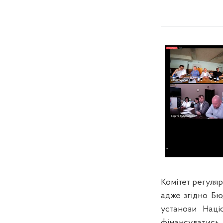
Комітет регуляр
адже згідно Бюд
установи Наці
фінансуватись