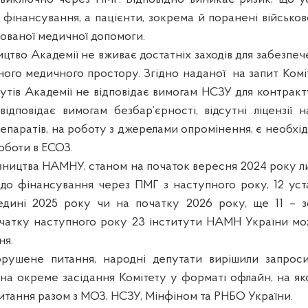
 фінансування, а пацієнти, зокрема й поранені військов
зованої медичної допомоги.
ицтво Академії не вживає достатніх заходів для забезпеч
ного медичного простору. Згідно наданої
на запит Комі
тутів Академії не відповідає вимогам НСЗУ для контрак
ідповідає вимогам безбар’єрності, відсутні ліцензії 
паратів, на роботу з джерелами опромінення, є необхід
оботи в ЕСОЗ.
вництва НАМНУ, станом на початок вересня 2024 року ли
 до фінансування через ПМГ з наступного року, 12 ус
дині 2025 року чи на початку 2026 року, ще 11 – зо
очатку наступного року 23 інститути НАМН України м
ня.
орушене питання, народні депутати вирішили запроси
а окреме засідання Комітету у форматі офлайн, на я
питання разом з МОЗ, НСЗУ, Мінфіном та РНБО України.