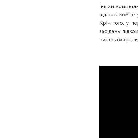
іншим комітета
відання Комітет
Крім того, у пе
засідань підко
питань охорони 