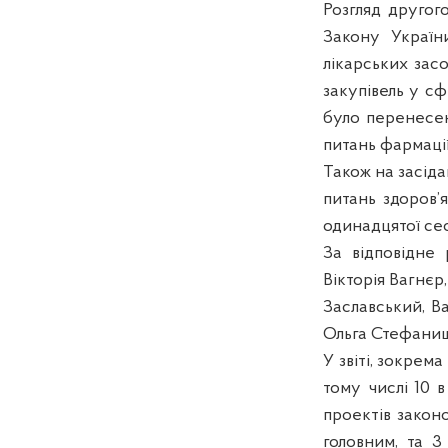
Розгляд другог
Закону Україн
лікарських зас
закупівель у сф
було перенесен
питань фармації
Також на засіда
питань здоров’
одинадцятої сес
За відповідне 
Вікторія Вагнєр
Заславський, В
Ольга Стефани
У звіті, зокрема
тому числі 10 в
проектів законо
головним, та 3