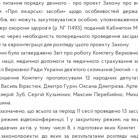
о питання порядку денного - про проект Закону про в
и «Про лікарські засоби» щодо особливостей держав
обів, які можуть закуповуватися особою, уповноважено
ері охорони здоров’я (р. № 11493), поданий Кабінетом Мі
о через необхідність попереднього проведення засідань
 та євроінтеграції для розгляду цього проекту Закону.
нні було затверджено Звіт про роботу Комітету Верховно
я нації, медичної допомоги та медичного страхування з
ії Верховної Ради України дев’ятого скликання (лютий – с
рішення Комітету проголосували 12 народних депутат
, Василь Вірастюк, Дмитро Гурін, Оксана Дмитрієва, Ар
алерій Зуб, Сергій Кузьміних, Максим Перебийніс, Мих
шина.
 зазначено, що всього за період 11 сесії проведено 13 зас
 режимі відеоконференції, 1 у закритому режимі, на як
давчих актів, у тому числі 8, з підготовки яких Коміте
 законопроекти, до яких за результатами розгляду на