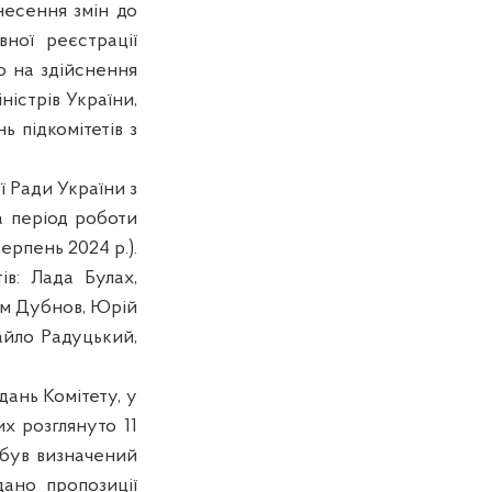
несення змін до
ної реєстрації
ю на здійснення
ністрів України,
 підкомітетів з
ї Ради України з
а період роботи
ерпень 2024 р.).
ів: Лада Булах,
тем Дубнов, Юрій
айло Радуцький,
ідань Комітету, у
их розглянуто 11
т був визначений
дано пропозиції