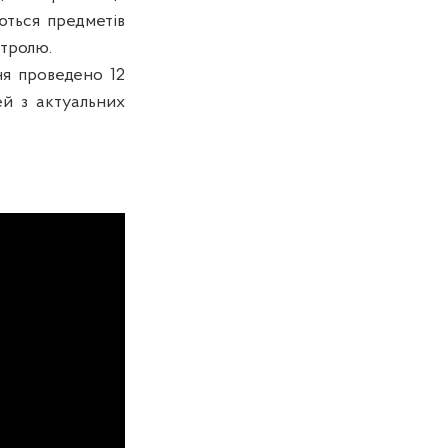
ються предметів
нтролю.
ння проведено 12
ей з актуальних