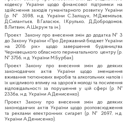
кодексу України щодо фінансової підтримки на
здійснення заходів гуманітарного розвитку України
(р. № 3598,
н.д
. України С.
Заліщук
, М.
Джемільов
,
Д.Силантьєв, В.
Галасюк
, І.
Крулько
, Д.
Добродомов
,
В.Литвин, А.
Шкрум
та ін.).
Проект
Закону про внесення змін до додатка № 3
до Закону України «Про Державний бюджет України
на 2016 рік» щодо завершення будівництва
Чернівецького обласного
перинатального
центру
(р.
№ 3756,
н.д
. України М.
Бурбак
).
Проект Закону про внесення змін до деяких
законодавчих актів України щодо зменшення
вживання тютюнових виробів та алкогольних напоїв і
їх шкідливого впливу на здоров’я молоді та посилення
відповідальності за порушення у цій сфері
(р. №
2336а,
н.д
. України А.Денисенко).
Проект Закону про внесення змін до деяких
законодавчих актів України щодо розповсюдження
та реклами електронних сигарет
(р. № 2697,
н.д
.
України А.Денисенко).