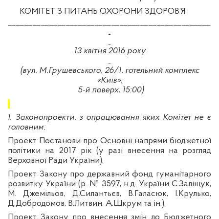
КОМІТЕТ З ПИТАНЬ ОХОРОНИ ЗДОРОВ’Я
___________________________________________________
13 квітня 2016 року
(вул. М.Грушевського, 26/1, готельний комплекс
«Київ»,
5-й поверх, 1
5
:
0
0
)
І. Законопроекти, з опрацювання яких Комітет не є
головним:
Проект Постанови про Основні напрями бюджетної
політики на 2017 рік (у разі внесення на розгляд
Верховної Ради України).
Проект Закону про державний фонд гуманітарного
розвитку України (р. № 3597,
н.д
. України
С.
Заліщук
,
М.
Джемільов
, Д.Силантьєв, В.
Галасюк
, І.
Крулько
,
Д.
Добродомов
, В.Литвин, А.
Шкрум
та ін.).
Проект Закону про внесення змін до Бюджетного