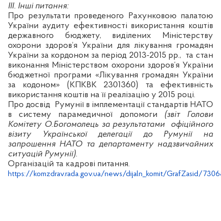
ІІІ. Інші питання:
Про
результати проведеного Рахунковою палатою
України аудиту ефективності використання коштів
державного бюджету, виділених Міністерству
охорони здоров‘я України для лікування громадян
України за кордоном за період 2013-2015 рр.,
та стан
виконання Міністерством охорони здоров‘я України
бюджетної програми «Лікування громадян України
за кодоном» (КПКВК 2301360)
та ефективність
використання коштів на її реалізацію у 2015 році.
Про досвід
Румунії в імплементації стандартів НАТО
в систему
парамедичної
допомоги
(звіт Голови
Комітету О.Богомолець за результатами
о
фіційного
візиту Української делегації до Румунії
на
запрошення НАТО та департаменту надзвичайних
ситуацій Румунії).
Організацій та кадрові питання.
https://komzdrav.rada.gov.ua/news/dijaln_komit/GrafZasid/7306