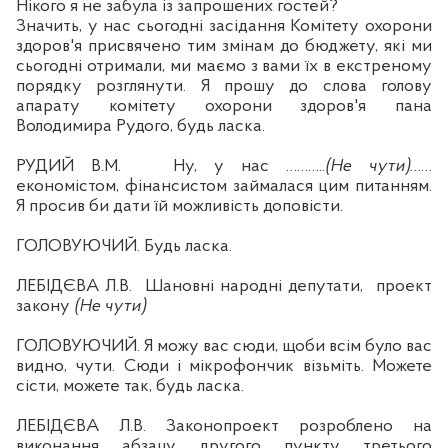
Нікого я не забула із запрошених гостей?
Значить, у нас сьогодні засідання Комітету охорони
здоров'я присвячено тим змінам до бюджету, які ми
сьогодні отримали, ми маємо з вами ї
х
в екстреному
порядку розглянути. Я
прошу до слова голову
апарату комітету охорони здоров
'я пана
Володимира Рудого, будь ласка.
РУДИЙ В.М.
Ну, у нас ………..
(Не чути)
……
економістом, фінансистом займалася цим питанням.
Я
просив би дати їй можливість доповісти.
ГОЛОВУЮЧИЙ. Будь ласка.
ЛЕБІ
ДЄВА
Л.В.
Шановні народні депутати,
проект
закону
(Не чути)
ГОЛОВУЮЧИЙ. Я можу вас сюди, щоби
вс
ім було вас
видно, чути. Сюди і мікрофончик візьміть. Можете
сісти, можете так, будь ласка.
ЛЕБІДЄВА Л.В. Законопроект розроблено на
виконання абзацу другого пункту третього