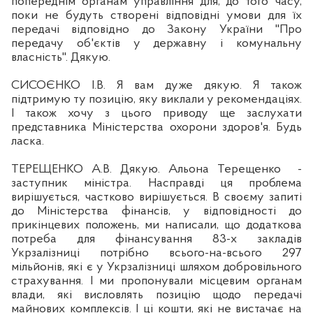
попереднім органам управління для, до того часу,
поки не будуть створені відповідні умови для їх
передачі відповідно
до
Закону України "Про
передачу об'єктів у державну і комунальну
власність". Дякую.
СИСОЄНКО
І.
В. Я вам дуже дякую. Я також
п
ідтримую ту позицію, яку виклали у рекомендаціях.
І також хочу з цього приводу ще заслухати
представника Міністерства охорони здоров'я. Будь
ласка.
ТЕРЕЩЕНКО А.В. Дякую. Альона Терещенко
-
заступник міністра. Насправді ця проблема
вирішується, частково вирішується.
В своєму запиті
до Міністерства фінансів, у відповідності до
прикінцевих положень, ми написали, що додаткова
потреба для фінансування 83-х закладів
Укрзалізниці потрібно всього-на-всього 297
мільйонів, які є у Укрзалізниці шляхом добровільного
страхування. І ми пропонували місцевим органам
влади, які висловлять позицію щодо передачі
майнових
комплексів. І ці кошти, які не вистачає на