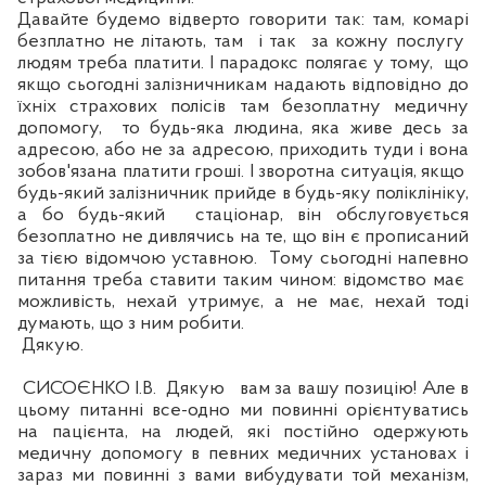
Давайте будемо відверто говорити так: там, комарі
безплатно не літають, там
і так
за кожну послугу
людям треба платити. І парадокс полягає у тому,
що
якщо сьогодні залізничникам надають відповідно до
їхніх страхових полісів там безоплатну медичну
допомогу,
то будь-яка людина, яка живе десь за
адресою, або не за адресою, приходить туди і вона
зобов
'язана платити гроші. І зворотна ситуація, якщо
будь-який залізничник прийде в будь-яку поліклініку,
а бо будь-який
стаціонар, він обслуговується
безоплатно не дивлячись на те, що він є прописаний
за тією відомчою
уставною
.
Тому сьогодні напевно
питання треба ставити таким чином: відомство має
можливість, нехай утриму
є,
а не має, нехай тоді
думають, що з ним робити.
Дякую.
СИСОЄНКО І.В.
Дякую
вам за
вашу
позицію! Але в
цьому питанні
все-одно
ми повинні орієнтуватись
на пацієнта, на людей, які постійно одержують
медичну допомогу в певних медичних установах і
зараз ми повинні з вами вибудувати той механізм,