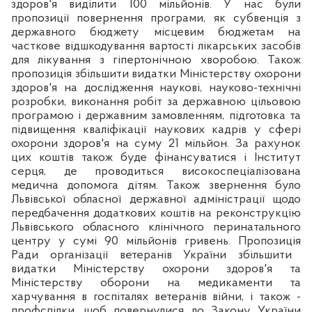
здоров'я виділити 100 мільйонів. У нас були
пропозиції повернення програми, як субвенція з
державного бюджету місцевим бюджетам на
часткове відшкодування вартості лікарських засобів
для лікування з гіпертонічною хворобою. Також
пропозиція збільшити видатки Міністерству охорони
здоров'я на
досл
ідження наукові, науково-технічні
розробки, виконання робіт за державною цільовою
програмою і державним замовленням, підготовка та
підвищення кваліфікації наукових кадрів у сфері
охорони здоров'я на суму 21 мільйон. За рахунок
цих коштів також буде фінансуватися і Інститут
серця, де
проводиться високоспеціал
ізована
медична допомога дітям.
Також звернення було
Львівської обласної державної адміністрації щодо
передбачення додаткових коштів на реконструкцію
Львівського обласного клінічного перинатального
центру у сумі 90 мільйонів гривень.
Пропозиція
Р
ади організації ветеранів України збільшити
видатки Міністерству охорони здоров'я та
Міністерству оборони на медикаменти та
харчування в госпіталях ветеранів війни, і також -
профспілки, щоб повернулися до Закону України