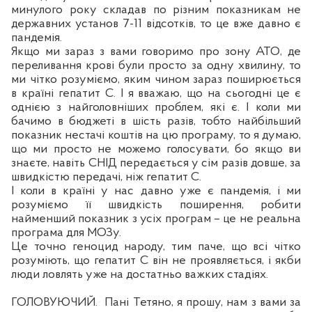
минулого року складав по
р
ізним показникам не
державних установ 7-11 відсотків, то це вже давно є
пандемія.
Якщо ми зараз з вами говоримо про зону АТО, де
переливання крові були просто за одну хвилину, то
ми чітко розуміємо, яким чином зараз поширюється
в країні гепатит С. І я вважаю, що на сьогодні це є
однією з найголовніших проблем, які
є.
І коли ми
бачимо в бюджеті в шість разів, тобто найбільший
показник нестачі коштів на цю програму, то я думаю,
що ми просто не можемо голосувати, бо якщо ви
знаєте, навіть СНІД
передається
у сім разів довше, за
швидкістю передачі, ніж гепатит С.
І коли в
країн
і у нас давно уже є пандемія, і ми
розуміємо її швидкість поширення, робити
найменший показник з усіх програм – це не реальна
програма для МОЗу.
Це точно геноцид народу, тим паче, що всі чітко
розуміють, що гепатит
С
він не проявляється, і якби
люди ловлять уже на достатньо важких стадіях.
ГОЛОВУЮЧИЙ.
Пані Тетяно, я прошу, нам з вами за