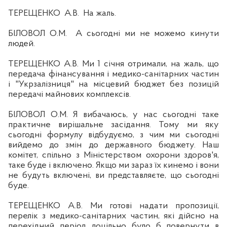
ТЕРЕЩЕНКО
А.В.
На
жаль.
Б
ІЛОВОЛ О.М.
А сьогодні ми не можемо кинути
людей.
ТЕРЕЩЕНКО А.В. Ми 1 січня отримали, на жаль, що
передача фінансування і медико-санітарних частин
і "Укрзалізниця" на місцевий бюджет без позицій
передачі майнових комплексі
в
.
Б
ІЛОВОЛ О.М. Я вибачаюсь, у нас сьогодні таке
практичне вирішальне засідання. Тому ми яку
сьогодні формулу відбудуємо, з чим ми сьогодні
вийдемо до змі
н
до державного бюджету. Наш
комітет, спільно з Міністерством охорони здоров'я,
таке буде і включено. Якщо ми зараз їх кинемо і вони
не будуть
включен
і, ви представляєте, що сьогодні
буде.
ТЕРЕЩЕНКО А.В. Ми готові надати пропозиції,
перелік з медико-санітарних частин, які дійсно на
перехідний період
доц
ільно було б повернути в