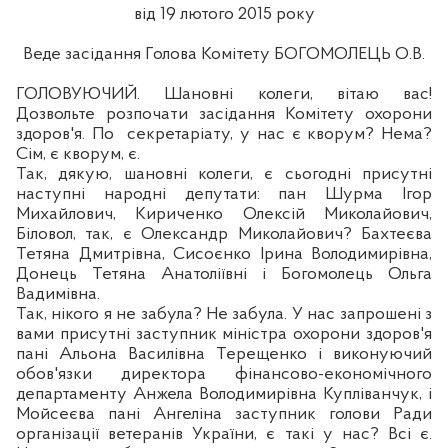
від 19
лютого
2015 року
Веде засідання Голова Комітету БОГОМОЛЕЦЬ О.В.
ГОЛОВУЮЧИЙ. Шановні колеги,
вітаю
вас!
Дозвольте розпочати засідання Комітету охорони
здоров
'я. По
секретаріату, у нас є кворум? Нема?
Сім, є кворум,
є.
Так, дякую, шановні колеги, є сьогодні присутні
наступні народні депутати: пан Шурма Ігор
Михайлович, Кириченко Олексій Миколайович,
Біловол, так, є Олександр Миколайович? Бахтеєва
Тетяна Дмитрівна, Сисоєнко Ірина Володимирівна,
Донець Тетяна Анатоліївні і Богомолець Ольга
Вадимівна.
Так, нікого я не забула? Не забула. У нас запрошені з
вами присутні заступник міністра охорони здоров'я
пані Альона Василівна Терещенко і виконуючий
обов'язки директора фінансово-економічного
департаменту Анжела Володимирівна Купліванчук, і
Мойсеєва пані Ангеліна заступник голови
Р
ади
організації ветеранів України, є такі у нас? Всі
є.