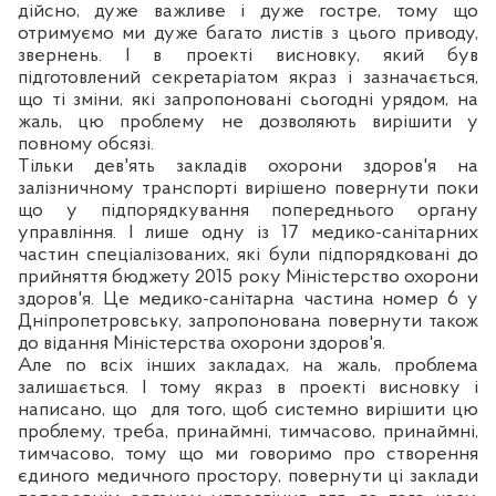
дійсно, дуже важливе і дуже гостре, тому що
отримуємо ми дуже багато листів з цього приводу,
звернень. І в проекті висновку, який був
п
ідготовлений секретаріатом якраз і зазначається,
що ті зміни, які запропоновані сьогодні урядом, на
жаль, цю проблему не дозволяють вирішити у
повному обсязі.
Тільки дев'ять закладів охорони здоров'я на
залізничному транспорті вирішено повернути поки
що у
п
ідпорядкування попереднього органу
управління. І лише одну із 17 медико-санітарних
частин спеціалізованих, які були підпорядковані до
прийняття бюджету 2015 року Міністерство охорони
здоров'я. Це медико-санітарна частина номер 6 у
Дніпропетровську, запропонована повернути також
до
відання Міністерства охорони здоров'я.
Але по
вс
іх інших закладах, на жаль, проблема
залишається. І тому якраз в проекті висновку і
написано, що
для того, щоб системно вирішити цю
проблему, треба, принаймні, тимчасово, принаймні,
тимчасово, тому що ми говоримо про створення
єдиного медичного простору, повернути ці заклади