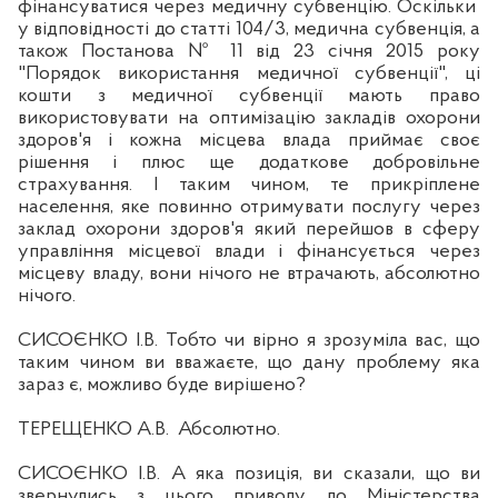
фінансуватися через
медичну субвенцію. Оскільки
у відповідності до статті 104/3, медична субвенція, а
також Постанова № 11 від 23 січня 2015 року
"Порядок використання медичної субвенції", ці
кошти з медичної субвенції мають право
використовувати на оптимізацію закладів охорони
здоров'я і кожна місцева влада приймає своє
р
ішення і плюс ще додаткове добровільне
страхування. І таким чином, те прикріплене
населення, яке повинно отримувати послугу через
заклад охорони здоров'я який перейшов в сферу
управління місцевої влади і фінансується через
місцеву владу,
вони
нічого не втрачають, абсолютно
нічого.
СИСОЄНКО І.В. Тобто чи вірно я зрозуміла вас, що
таким чином ви вважаєте, що дану проблему яка
зараз
є,
можливо буде вирішено?
ТЕРЕЩЕНКО А.В.
Абсолютно.
СИСОЄНКО І.В. А яка позиція, ви сказали, що ви
звернулись з цього приводу до Міністерства