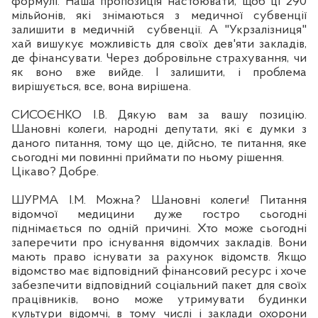
формулі. Наша пропозиція настоювати, щоб ці 290
мільйонів, які знімаються з медичної субвенції
залишити в медичній
субвенції. А "Укрзалізниця"
хай вишукує можливість для своїх
дев'яти
закладів,
де фінансувати. Через доброві
льне
страхування, чи
як воно вже вийде. І залишити, і проблема
вирішується, все, вона вирішена.
СИСОЄНКО І.В. Дякую вам за
вашу
позицію.
Шановні колеги, народні депутати, які є думки з
даного питання, тому що це, дійсно, те питання, яке
сьогодні ми повинні приймати по ньому
р
ішення.
Ц
ікаво?
Добре
.
ШУРМА
І.
М. Можна? Шановні колеги! Питання
відомчої медицини дуже гостро сьогодні
п
іднімається по одній причині. Хто може сьогодні
заперечити про існування відомчих закладів. Вони
мають право існувати за рахунок відомств. Якщо
відомство має відповідний фінансовий ресурс і хоче
забезпечити відповідний
соц
іальний пакет для своїх
працівників, воно може утримувати будинки
культури відомчі, в тому числі і заклади охорони