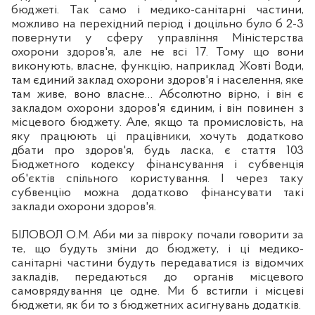
бюджеті. Так само і медико-санітарні частини,
можливо на перехідний період і доцільно було б 2-3
повернути у сферу управління Міністерства
охорони здоров'я, але не всі 17. Тому що вони
виконують, власне, функцію, наприклад Жовт
і В
оди,
там єдиний заклад охорони здоров'я і населення, яке
там живе, воно власне… Абсолютно вірно, і він є
закладом охорони здоров'я єдиним, і він повинен з
місцевого бюджету. Але, якщо та промисловість, на
яку працюють ці працівники, хочуть додатково
дбати про здоров'я, будь ласка, є стаття 103
Бюджетного
кодексу фінансування і субвенція
об'єктів спільного користування. І через таку
субвенцію можна додатково фінансувати такі
заклади охорони здоров'я.
БІЛОВОЛ О.М. Аби ми за
п
івроку почали говорити за
те, що будуть зміни до бюджету, і ці медико-
санітарні частини будуть передаватися із відомчих
закладів, передаються до органів місцевого
самоврядування це одне. Ми б встигли і місцеві
бюджети, як
би то
з бюджетних асигнувань додатків.