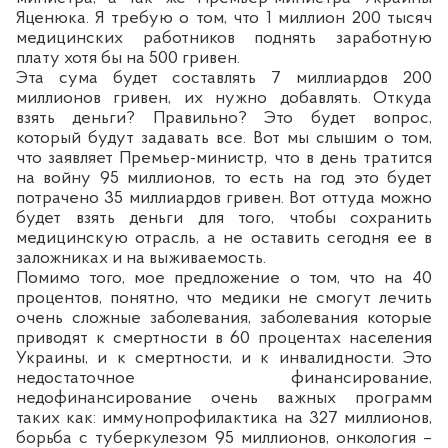
Яценюка. Я
требую о том
, что 1 миллион 200 тысяч
медицинских работников поднять заработную
плату хотя бы на 500 гривен.
Эта сума будет составлять 7 миллиардов 200
миллионов гривен, их нужно добавлять. Откуда
взять деньги? Правильно? Это будет вопрос,
который будут задавать все. Вот мы слышим о том,
что заявляет Премьер-министр, что в день тратится
на войну 95 миллионов, то есть на год это будет
потрачено 35 миллиардов гривен. Вот оттуда можно
будет взять деньги для того, чтобы сохранить
медицинскую отрасль, а не оставить сегодня ее в
заложниках и на выживаемость.
Помимо того, мое предложение о том, что на 40
процентов, понятно, что медики не смогут лечить
очень сложные заболевания, заболевания которые
приводят к смертности в 60 процентах населения
Украины, и к смертности, и к инвалидности. Это
недостаточное финансирование,
недофинансирование очень важных программ
таких как: иммунопрофилактика на 327 миллионов,
борьба с туберкулезом 95 миллионов, онкология –