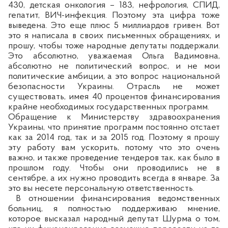
430, детская онкология – 183, нефрология, СПИД,
гепатит, ВИЧ-инфекция. Поэтому эта цифра тоже
выведена. Это еще плюс 5 миллиардов гривен. Вот
это я написала в своих письменных обращениях, и
прошу, чтобы тоже народные депутаты поддержали.
Это абсолютно, уважаемая Ольга Вадимовна,
абсолютно не политический вопрос, и не мои
политические амбиции, а это вопрос национальной
безопасности Украины. Отрасль не может
существовать, имея 40 процентов финансирования
крайне необходимых государственных программ.
Обращение к Министерству здравоохранения
Украины, что принятие программ постоянно отстает
как за 2014 год, так и за 2015 год. Поэтому я прошу
эту работу вам ускорить, потому что это очень
важно, и также проведение тендеров так, как было в
прошлом году. Чтобы они проводились не в
сентябре, а их нужно проводить всегда в январе. За
это вы несете персональную ответственность.
В отношении финансирования ведомственных
больниц, я полностью поддерживаю мнение,
которое высказал народный депутат Шурма о том,