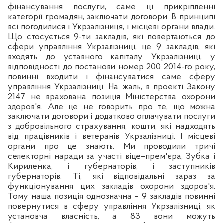
фінансування послуги,
саме ц
і прикріпленні
категорії громадян, заключати договори. В принципі
вс
і погодилися і Укрзалізниця, і місцеві органи влади.
Що стосується 9-ти закладів, які повертаються до
сфери управління Укрзалізниці, це 9 закладів, які
входять до уставного капіталу Укрзалізниці, у
відповідності до постанови номер 200 2014-го року,
повинні входити і фінансуватися саме сферу
управління Укрзалізниці. На жаль, в проекті Закону
2147 не врахована позиція Міністерства охорони
здоров'я. Але
це не
говорить про те, що можна
заключати договори і додатково оплачувати послуги
з добровільного страхування, кошти, які надходять
від працівників і ветеранів Укрзалізниці. І місцеві
органи про це знають.
Ми проводили тричі
селекторні наради за участі віце–прем'єра, Зубка і
Кириленка, і губернаторів, і заступників
губернаторів. Ті, які відповідальні зараз за
функціонування цих закладів охорони здоров'я.
Тому наша позиція однозначна – 9 закладів повинні
повернутися в сферу управління Укрзалізниці, як
установча власність, а
83 вони можуть