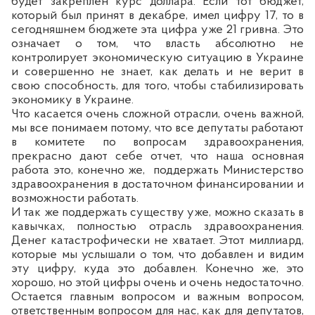
будет закреплен курс доллара. Если тот бюджет,
который был принят в декабре, имел цифру 17, то в
сегодняшнем бюджете эта цифра уже 21 гривна. Это
означает о том, что власть абсолютно не
контролирует экономическую ситуацию в Украине
и совершенно не знает, как делать и не верит в
свою способность, для того, чтобы стабилизировать
экономику в Украине.
Что касается очень сложной отрасли, очень важной,
мы все понимаем потому, что все депутаты работают
в комитете по вопросам здравоохранения,
прекрасно дают себе отчет, что наша основная
работа это, конечно же,
поддержать Министерство
здравоохранения в достаточном финансировании и
возможности работать.
И так же поддержать существу уже, можно сказать в
кавычках, полностью отрасль здравоохранения.
Денег катастрофически не хватает. Этот миллиард,
которые мы услышали о том, что добавлен и видим
эту цифру, куда это добавлен. Конечно же, это
хорошо, но этой цифры очень и
очень недостаточно
.
Остается главным вопросом и важным вопросом,
ответственным вопросом для нас, как для депутатов,