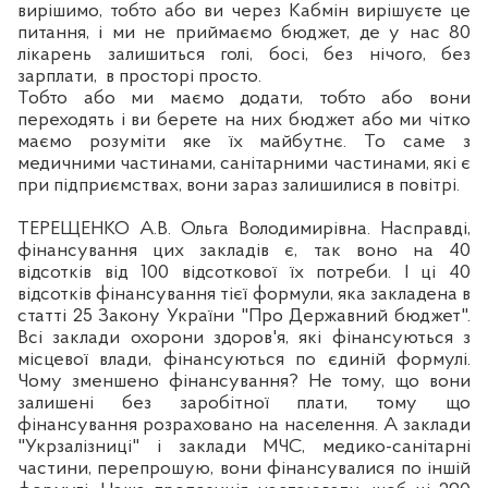
вирішимо, тобто або ви через Кабмін вирі
шуєте
це
питання, і ми не приймаємо бюджет, де у нас 80
лікарень залишиться голі, босі, без нічого, без
зарплати,
в просторі просто.
Тобто або ми маємо додати, тобто або вони
переходять і ви берете на них бюджет або ми чітко
маємо розуміти яке їх майбутн
є.
То саме з
медичними частинами, санітарними частинами, які є
при підприємствах, вони зараз залишилися в повітрі.
ТЕРЕЩЕНКО А.В. Ольга Володимирівна. Насправді,
фінансування цих закладів є, так воно на 40
відсотків
в
ід 100 відсоткової їх потреби. І ці 40
відсотків фінансування тієї формули, яка закладена в
статті 25 Закону України "Про Державний бюджет".
Вс
і заклади охорони здоров'я, які фінансуються з
місцевої влади, фінансуються по єдиній формулі.
Чому зменшено фінансування? Не тому, що
вони
залишені без заробітної плати, тому що
фінансування розраховано на населення. А заклади
"Укрзалізниці" і заклади МЧС, медико-санітарні
частини, перепрошую, вони фінансувалися по іншій