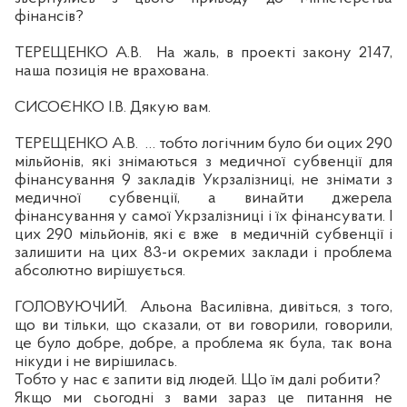
фінансі
в
?
ТЕРЕЩЕНКО А.В.
На
жаль, в проекті закону 2147,
наша позиція не врахована.
СИСОЄНКО
І.
В. Дякую вам.
ТЕРЕЩЕНКО А.В.
… тобто логічним було би оцих 290
мільйонів, які знімаються з медичної субвенції для
фінансування 9 закладів Укрзалізниці, не знімати з
медичної субвенції, а винайти джерела
фінансування у самої Укрзалізниці і їх фінансувати. І
цих 290 мільйонів, які є вже
в медичній субвенції і
залишити на цих 83-и
окремих заклади і проблема
абсолютно вирішується.
ГОЛОВУЮЧИЙ.
Альона Василівна, дивіться, з того,
що
ви т
ільки, що сказали, от ви говорили, говорили,
це було добре, добре, а проблема як була, так вона
нікуди і не вирішилась.
Тобто у нас є запити від людей. Що їм далі робити?
Якщо ми сьогодні з вами зараз це питання не