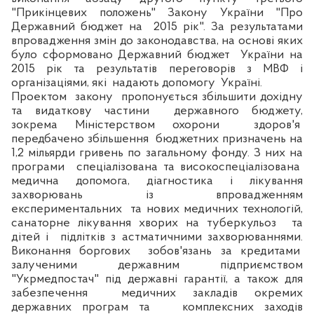
"Прикінцевих положень" Закону України "Про
Державний бюджет на
2015
р
ік". За результатами
впровадження змін до законодавства, на основі яких
було сформовано Державний бюджет
України на
2015
р
ік та результатів переговорів з МВФ і
організаціями, які
надають допомогу
Україні.
Проектом
закону
пропонується збільшити дохідну
та видаткову частини
державного бюджету,
зокрема Міністерством охорони
здоров'я
передбачено збільшення
бюджетних призначень на
1,2 мільярди гривень по загальному фонду.
З
них на
програми
спеціалізована та високоспеціалізована
медична допомога, діагностика і лікування
захворювань
із
впровадженням
експериментальних
та нових медичних технологій,
санаторне лікування хворих на туберкульоз
та
дітей і
підлітків з астматичними захворюваннями.
Виконання боргових
зобов'язань за кредитами
залученими державним
п
ідприємством
"Укрмедпостач" під державні гарантії, а також для
забезпечення
медичних закладів окремих
державних програм та
комплексних заходів