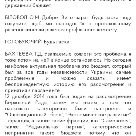
державний бюджет.
БІЛОВОЛ О.М.
Добре
. Ви їх зараз, будь ласка, тоді
озвучите, щоб ми сьогодні їх в протокольному
р
ішенні винесли рішення профільного комітету.
ГОЛОВУЮЧИЙ. Будь ласка.
БАХТЕЄ
ВА Т.
Д. Уважаемые коллеги, это проблема, я
тоже потом на ней в конце остановлюсь. Но сегодня
наиболее актуальная проблема это бюджет, который
был за все годы независимости Украины, самые
проблемные и, можно сказать, имеет
беспрецедентную историю его рассмотрения и
принятия в парламенте.
12 декабря 2014 года был подан на рассмотрение
Верховной Рады, затем мы знаем о том, что
насколько категорично были настроены и
"Оппозиционный
блок", "Экономическое развитие"
- фракция, а также такие фракции, как "Самопоміч",
также "Радикальная партия", категорическом
непринятии такого бюджета, потому что он