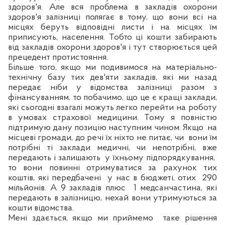
здоров'я. Але вся проблема в закладів охорони
здоров'я залізниці полягає в тому, що вони всі на
місцях беруть відповідні листи і на
м
ісцях їм
приписують, населення. Тобто ці кошти забирають
від закладів охорони здоров'я і тут створюється цей
прецедент протистояння.
Більше того, якщо ми подивимося на матеріально-
технічну базу тих
дев'яти
закладів, які ми назад
передає ніби у відомства залізниці разом з
фінансуванням, то побачимо, що це є кращі заклади,
які сьогодні взагалі можуть легко перейти на роботу
в умовах страхової медицини. Тому я повністю
п
ідтримую дану позицію наступним чином. Якщо
на
місцеві громади, до речі їх ніхто не пита
є,
чи
вони їм
потрібні ті заклади медичні, чи непотрібні, вже
передають і залишають
у їхньому підпорядкування,
то вони повинні отримуватися за рахунок тих
коштів, які передбачені
у нас в бюджеті, отих
290
мільйонів. А 9 закладів плюс
1 медсанчастина, які
передають в залізницю, нехай
вони
утримуються за
кошти відомства.
Мені здається, якщо ми приймемо
таке
р
ішення