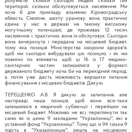
розумієте, скільки сьогодні людей, скільки тих
територій, скільки обслуговується населення. Ми
хоча б для прикладу візьмемо Кіровоградську
область, Смоліне, шахту уранову, вона практично
єдина у нас в державі на такому високому
могутньому потенціалі, де проживає 12 тисяч
населення, і, практично, вона їх обслугову
є.
Сьогодні
вона вичеркнута і передана на місцевий бюджет,
тому яка позиція Міністерства охорони здоров'я,
щоб ми сьогодні вибудували цю позиці
ю, і як ми
повинні по впливати, щоб ці 16 із 17 медико-
санітарних частин залишилися у форматі
державного бюджету хоча би на перехідний період,
а потім уже дасть можливість вирішити питання
фінансування з місцевих бюджетів. Дякую.
ТЕРЕЩЕНКО А.В. Я дякую за запитання, але
насправді наша позиція, щоб
вони
все-таки
залишилися в медичній субвенції і перейшли на
місцевий бюджет. Можливо не
вс
і, переглянути так
само як із цими 9 закладами "Укрзалізниці", які в
уставний фонд "Укрзалізниці". Тому що із 94 тільки 9
п
ідуть в "Укрзалізницю", решта на місцевому