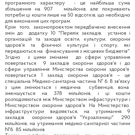
програмного характеру
- це найбільша сума
збільшення на 907
мільйонів, але покривають
потреби ці кошти лише на 50 відсотків, що необхідно
для виконання цих програм.
Крім
того,
законопроектом передбачено внесення
змі
н
до
додатку 10 "Перелік закладів,
установ і
організацій та заходів освіти, культури, охорони
здоров'я та фізичної культури і спорту, які
передаються на
фінансування з місцевих бюджетів".
Згідно
з цими змінами
до сфери управління
повертається
9 закладів охорони здоров'я і до
сфери управління Міністерства охорони здоров'я
повертається 1 заклад охорони здоров'я – це
спеціальна
Медико-сан
ітарна частина № 6.
В зв'язку
з цим змінюється і медична
субвенція, вона
зменшується на 378 мільйонів, і ці кошти
розподіляються між Міністерством інфраструктури і
Міністерством охорони здоров'я. На Міністерство
інфраструктури виділяється, на утримання 9
закладів
охорони здоров'я "Укрзалізниці"
290
мільйонів, на утримання медико-сан
ітарної частини
№6
85 мільйоні
в
.