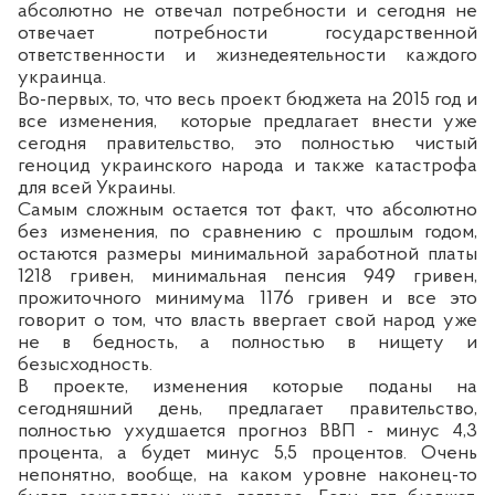
абсолютно не отвечал потребности и сегодня не
отвечает потребности государственной
ответственности и жизнедеятельности каждого
украинца.
Во-первых, то, что весь проект бюджета на 2015 год и
все изменения,
которые предлагает внести уже
сегодня правительство, это полностью чистый
геноцид украинского народа и также катастрофа
для всей Украины.
Самым сложным остается тот факт, что абсолютно
без изменения, по сравнению с прошлым годом,
остаются размеры минимальной заработной платы
1218 гривен, минимальная пенсия 949 гривен,
прожиточного минимума 1176 гривен и все это
говорит о том, что власть ввергает свой народ уже
не в бедность, а полностью в нищету и
безысходность.
В проекте,
изменения
которые поданы на
сегодняшний день, предлагает правительство,
полностью ухудшается прогноз ВВП - минус 4,3
процента, а будет минус 5,5 процентов. Очень
непонятно, вообще, на каком уровне наконец-то