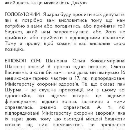
який дасть на це можливість. Дякую.
ГОЛОВУЮЧИЙ.
Я зараз буду просити
вс
іх депутатів,
які є, потрібно вам висловитись тому що нам
потрібно з вами або погодитись, або прийняти той
бюджет, який нам запропонували, або його не
прийняти, або прийняти з відповідними правками.
Тому я прошу, щоб кожен з вас висловив свою
позицію.
Б
ІЛОВОЛ О.М. Шановна Ольга Володимирівна!
Шановні колеги! Я просто одне питання, Олена
Василівна, я хотів би вам … яка доля, ми плануємо 16
медико-санітарних частин із 17, які
п
ідпорядковані
Міністерству охорони здоров'я. Те, що сказав пан
Шурма – це слушна пропозиції, ми в цьому всі
одностайні, що відомчі лікарні, це відомче
фінансування, відомчі кошти, залізниця з ними
справлялась,
знаємо
справиться. А ті, які
п
ідпорядковані Міністерству охорони здоров'я, яка
їх зараз доля, тому що сьогодні місцеві бюджети
почали від них відмовлятись, ви прекрасно