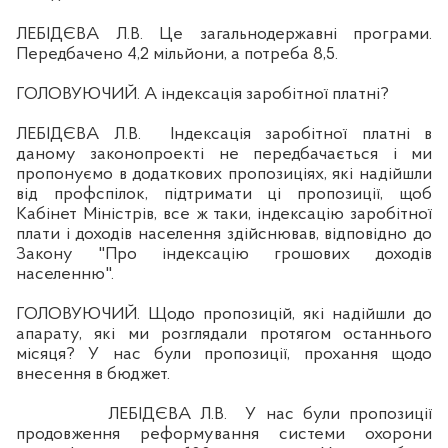
ЛЕБІ
ДЄВА
Л.В. Це загальнодержавні програми.
Передбачено 4,2 мільйони, а потреба 8,5.
ГОЛОВУЮЧИЙ. А індексація заробітної платні?
ЛЕБІДЄВА Л.В.
Індексація заробітної платні в
даному законопроекті не передбачається і ми
пропонуємо в додаткових пропозиціях, які надійшли
від профспілок,
п
ідтримати ці пропозиції, щоб
Кабінет Міністрів, все ж таки, індексацію заробітної
плати і доходів населення здійснював, відповідно до
Закону "Про індексацію грошових доходів
населенню".
ГОЛОВУЮЧИЙ. Щодо пропозицій, які надійшли до
апарату, які ми розглядали протягом останнього
місяця? У нас були пропозиції, прохання щодо
внесення в бюджет.
ЛЕБІ
ДЄВА
Л.В.
У нас були пропозиції
продовження реформування системи охорони