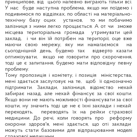
принципове, від
цього напевно виграють тільки всі.
У нас
буде наступна проблема, якщо ми поїдемо і
подивимося по відділках, по області на матеріально-
технічну базу оцих
установ,
то ми побачимо
залізниця з ними легко прощається.
А от чи
зможе
місцева територіальна громада
утримувати цей
заклад,
і чи він їй потрібен на території, оце вже
маючи свою мережу, яку ми намагаємося
на
сьогоднішній день, будемо так
відверто казати
оптимізувати,
якщо не говорити про скорочення,
тоді це є запитання, будемо мати відповідну певну
проблему.
Тому пропозиція і комітету, і позиція
міністерства,
мені здається заслуговує на те,
щоб
її однозначно
п
ідтримати. Заклади, залізниця, відомство нехай
забирає назад, але нехай фінансує за свої кошти.
Якщо вони не мають можливості фінансувати за свої
кошти, ну значить тоді
це не
є їхні заклади і нехай
переходять,
переводять їх на рейки страхової
медицини. До речі, коли говорять про
реформу
охорони здоров'я, мені здається, що оті заклади
можуть стати базовими
для
відпрацювання моделі
страхової медицини.