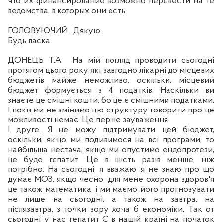
что их
финансирование
возможно перевести на те
ведомства, в которых они есть.
ГОЛОВУЮЧИЙ.
Дякую.
Будь ласка.
ДОНЕЦЬ Т.А.
На мій погляд проводити сьогодні
протягом цього року які завгодно лікарні до місцевих
бюджетів майже неможливо, оскільки, місцевий
бюджет формується з 4 податків. Наскільки ви
знаєте це смішні кошти, бо це є смішними податками.
І поки ми не змінимо цю структуру говорити про це
можливості нема
є.
Це
перше
зауваження.
І
друге
. Я не можу
п
ідтримувати цей бюджет,
оскільки, якщо ми подивимося на всі програми, то
найбільша нестача, якщо ми опустимо ендопротези,
це буде гепатит. Це в шість разів менше, ніж
потрібно. На сьогодні, я вважаю, я не знаю про що
думає МОЗ, якщо чесно, для мене охорона здоров'я
це також математика, і ми маємо його прогнозувати
не лише на сьогодні, а також на завтра, на
п
іслязавтра, з точки зору хоча б економіки. Так от
сьогодні у нас гепатит С в нашій країні на початок