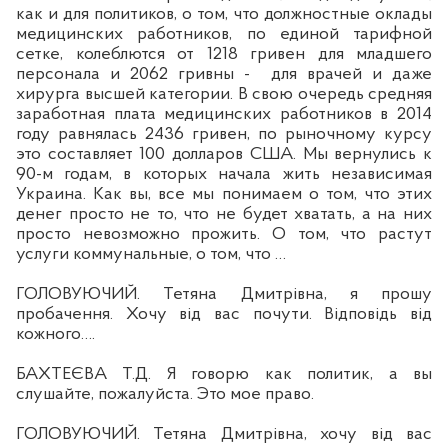
как и для политиков, о том, что должностные оклады
медицинских работников, по единой тарифной
сетке, колеблются от 1218 гривен для младшего
персонала и 2062 гривны -
для врачей и даже
хирурга высшей категории. В свою очередь средняя
заработная плата медицинских работников в 2014
году равнялась 2436 гривен, по рыночному курсу
это составляет 100 долларов США. Мы вернулись к
90-м годам, в которых начала жить независимая
Украина. Как вы, все мы понимаем о том, что этих
денег просто не то, что не будет хватать, а на них
просто невозможно прожить. О том, что растут
услуги коммунальные, о том, что …
ГОЛОВУЮЧИЙ. Тетяна Дмитрівна, я прошу
пробачення. Хочу від вас почути. Відповідь від
кожного….
БАХТЕЄ
ВА Т.
Д. Я говорю как политик, а вы
слушайте, пожалуйста. Это мое право.
ГОЛОВУЮЧИЙ. Тетяна Дмитрівна, хочу від вас