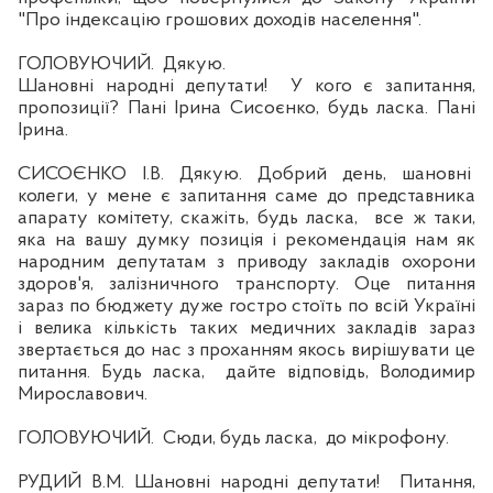
"Про індексацію грошових доходів населення".
ГОЛОВУЮЧИЙ.
Дякую.
Шановні народні депутати!
У кого є запитання,
пропозиції? Пані Ірина Сисоєнко, будь ласка. Пані
Ірина.
СИСОЄНКО
І.
В. Дякую. Добрий день, шановні
колеги,
у
мене
є запитання саме до представника
апарату комітету, скажіть, будь ласка,
все ж таки,
яка на вашу думку позиція і рекомендація нам як
народним депутатам з приводу закладів охорони
здоров'я, залізничного транспорту. Оце питання
зараз по бюджету дуже гостро стоїть по
вс
ій Україні
і велика кількість таких медичних закладів зараз
звертається до нас з проханням якось вирішувати це
питання. Будь ласка,
дайте відповідь, Володимир
Мирославович.
ГОЛОВУЮЧИЙ.
Сюди, будь ласка,
до
м
ікрофону.
РУДИЙ В.М. Шановні народні депутати!
Питання,