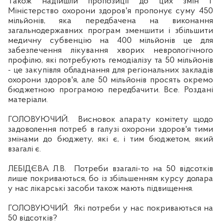
Також надійшли пропозиції до цих змін і
Міністерство охорони здоров'я пропонує суму 450
мільйонів, яка передбачена на виконання
загальнодержавних програм зменшити і збільшити
медичну субвенцію на 400 мільйонів це для
забезпечення лікування хворих неврологічного
проф
ілю, які потребують гемодіалізу та 50 мільйонів
- це закупівля обладнання для регіональних закладів
охорони здоров'я, але 50 мільйонів просять окремо
бюджетною
програмою передбачити. Все.
Роздан
і
матеріали.
ГОЛОВУЮЧИЙ.
Висновок апарату комітету щодо
задоволення потреб в галузі охорони здоров'я тими
змінами до бюджету, які
є,
і тим бюджетом, який
взагалі є.
ЛЕБІДЄВА Л.В.
Потреби взагал
і-
то на 50 відсотків
лише покриваються, бо із збільшенням курсу долара
у нас лікарські засоби також мають підвищення.
ГОЛОВУЮЧИЙ.
Які потреби у нас покриваються на
50 відсоткі
в
?