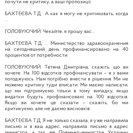
почути не критику, а
ваш
і пропозиції.
БАХТЕЄ
ВА Т.
Д.
А как я могу не критиковать, когда
…
ГОЛОВУЮЧИЙ. Чекайте, я прошу вас…
БАХТЕЄ
ВА Т.
Д. … Министерство здравоохранения
на сегодняшний день профинансировано на 40
процентов от потребности.
ГОЛОВУЮЧИЙ. Тетяна Дмитрівна, скажіть, що ви
хочете. На 100 відсотків
проф
інансувати – я з вами
погоджуюсь. Нам потрібно внести в
р
ішення. Ми не
можемо критику туди вписати. Ми маємо написати,
що ми
п
ідтримуємо тільки в тому випадку, якщо
видатки будуть профінансовані на 100 відсотків.
Якщо ви хочете це сказати – скажіть, бо ми
критикуємо, але не даємо висновків.
БАХТЕЄ
ВА Т.
Д. Я не только сказала, я уже направила
письмо и в ваш адрес, направила письмо в адрес
министра, а так же Премьер-министра Украины