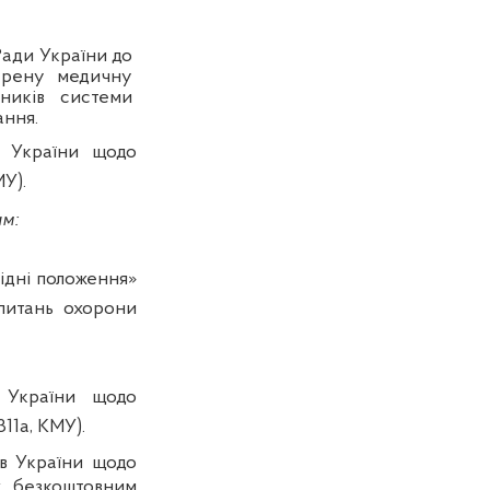
ади України до
трену медичну
ників системи
ання.
в України щодо
МУ
)
.
им:
ідні положення»
питань охорони
 України щодо
11а, КМУ).
ів України щодо
ах безкоштовним