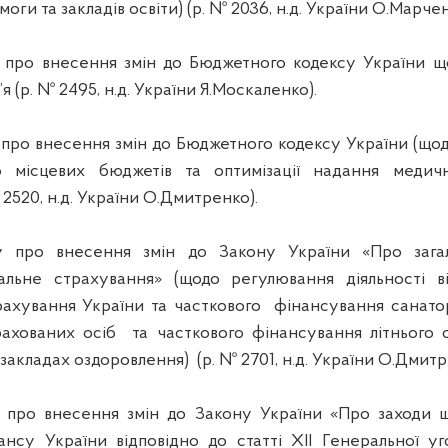
моги та закладів освіти) (р. № 2036,
н.д
. України О.Марчен
 про внесення змін до Бюджетного кодексу України що
я (р. № 2495,
н.д
. України Я.Москаленко).
про внесення змін до Бюджетного кодексу України (що
 місцевих бюджетів та оптимізації надання медичн
№ 2520,
н.д
. України О.Дмитренко).
 про внесення змін до Закону України «Про загал
альне страхування» (щодо регулювання діяльності в
рахування України та часткового
фінансування санато
рахованих осіб
та часткового фінансування літнього 
х закладах оздоровлення)
(р. № 2701,
н.д
. України О.Дмитр
про внесення змін до Закону України «Про заходи що
ансу України відповідно до статті ХІІ Генеральної уг