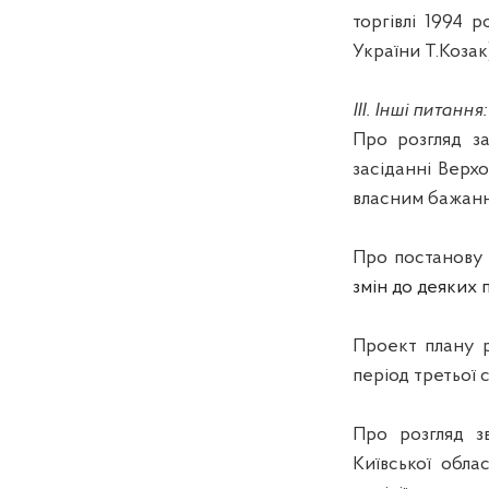
торгівлі 1994 
України Т.Козак)
ІІІ. Інші питання:
Про розгляд з
засіданні Верх
власним бажанн
Про постанов
змін до деяких
Проект плану
період третьої 
Про розгляд з
Київської обла