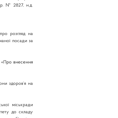
 (р. № 2827,
н.д
.
ро розгляд на
маної посади за
«Про внесення
они здоров’я на
ької міськради
ітету до складу