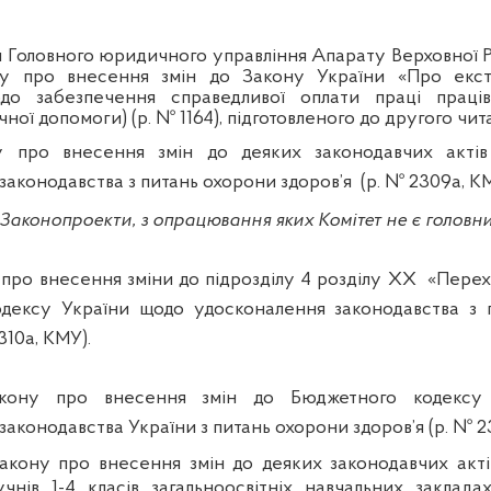
 Головного юридичного управління Апарату Верховної Р
ну про внесення змін до Закону України «Про екс
до забезпечення справедливої оплати праці праців
ної допомоги) (р. № 1164), підготовленого до другого чит
 про внесення змін до деяких законодавчих акті
законодавства з питань охорони здоров’я
(р. № 2309а, К
. Законопроекти, з опрацювання яких Комітет не є головн
 про
внесення зміни до підрозділу
4
розділу
XX
«Перех
одексу України щодо удосконалення законодавства з 
310а, КМУ).
кону про внесення змін до Бюджетного кодексу
аконодавства України з питань охорони здоров’я (р. № 23
акону про внесення змін до деяких законодавчих акт
чнів 1-4 класів загальноосвітніх навчальних заклад