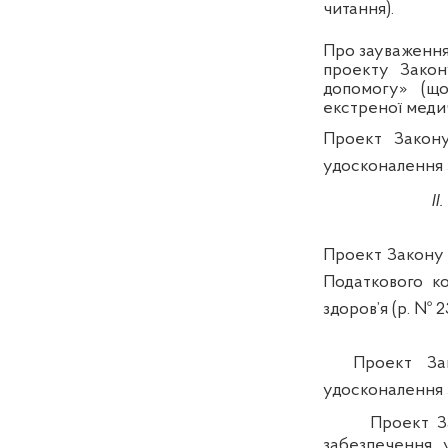
читання).
Про зауваження
проекту Зако
допомогу» (що
екстреної медич
Проект Закону
удосконалення 
ІІ
Проект Закону
Податкового к
здоров’я (р. № 2
Проект За
удосконалення з
Проект З
забезпечення у