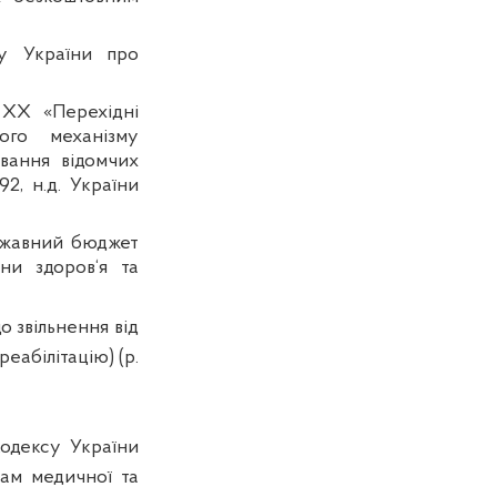
у України про
 ХХ «Перехідні
ого механізму
вання відомчих
192,
н.д
. України
ржавний бюджет
ни здоров‘я та
 звільнення від
еабілітацію) (р.
одексу України
рам медичної та