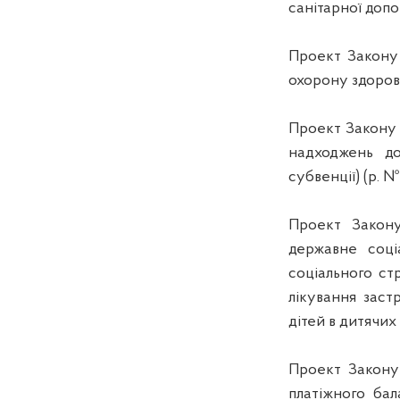
санітарної допо
Проект Закону
охорону здоров’
Проект Закону 
надходжень до
субвенції) (р. 
Проект Закону
державне соці
соціального ст
лікування заст
дітей в дитячи
Проект Закону 
платіжного бал