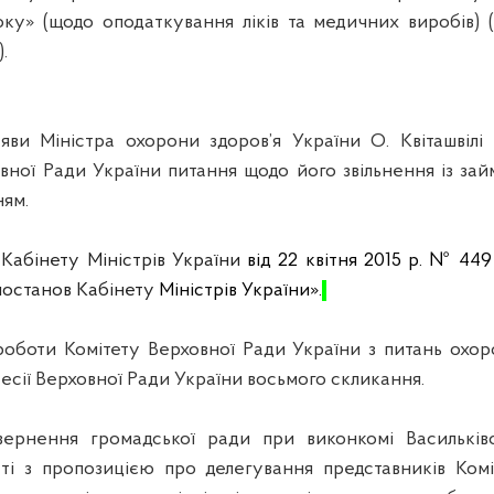
року» (щодо оподаткування ліків та медичних виробів)
.
аяви Міністра охорони здоров’я України О.
Квіташвілі
п
овної Ради України питання щодо його звільнення із зай
ям.
у
Кабінету Міністрів України
від 22 квітня 2015 р. № 449
 постанов Кабінету
Міністрів України».
роботи Комітету Верховної Ради України з питань охор
сесії Верховної Ради України восьмого скликання.
вернення громадської ради при виконкомі Васильківс
сті з пропозицією про делегування представників Ком