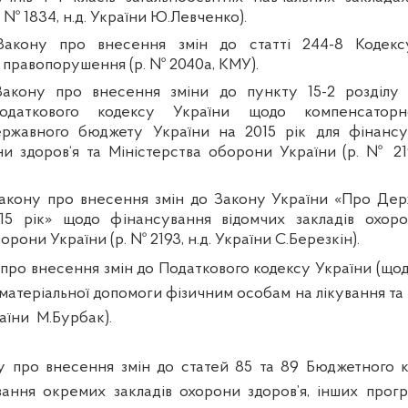
. № 1834,
н.д
. України Ю.
Левченко
).
акону про внесення змін до статті 244-8 Кодекс
і правопорушення (р. № 2040а, КМУ).
акону про внесення зміни до пункту 15-2 розділу
одаткового кодексу України щодо компенсаторн
ржавного бюджету України на 2015 рік для фінансу
ни здоров‘я та Міністерства оборони України (р. № 2
акону про внесення змін до Закону України «Про Де
15 рік» щодо фінансування відомчих закладів охоро
орони України (р. № 2193,
н.д
. України С.
Березкін
).
про внесення змін до Податкового кодексу України (щодо
атеріальної допомоги фізичним особам на лікування та р
раїни
М.
Бурбак
).
 про внесення змін до статей 85 та 89 Бюджетного к
ання окремих закладів охорони здоров’я, інших прог