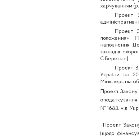
харчуванням (р
Проект З
адміністративн
Проект З
положення» П
наповнення Де
закладів охоро
С.
Березкін
).
Проект З
України на 20
Міністерства об
Проект Закону 
оподаткування м
№ 1683,
н.д
. Ук
Проект Закону
(щодо фінансув