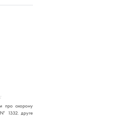
:
ни про охорону
. № 1332, друге