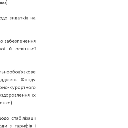
ко).
до видатків на
до забезпечення
ої й освітньої
ьнообов’язкове
ідділень Фонду
рно-курортного
оздоровлення їх
енко).
до стабілізації
оди з тарифів і