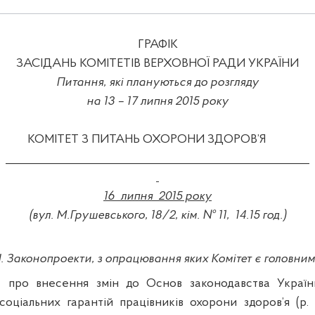
ГРАФІК
ЗАСІДАНЬ КОМІТЕТІВ ВЕРХОВНОЇ РАДИ УКРАЇНИ
Питання, які плануються до розгляду
на
1
3
– 17
липня 2015 року
КОМІТЕТ З ПИТАНЬ ОХОРОНИ ЗДОРОВ’Я
_______________________
_____
__________________________
1
6
липня
2015 року
(вул. М.Грушевського, 18/2, кім. № 11,
14.15
год.)
І. Законопроекти, з опрацювання яких Комітет є головним
 про внесення змін до Основ законодавства Украї
соціальних гарантій працівників охорони здоров’я (р