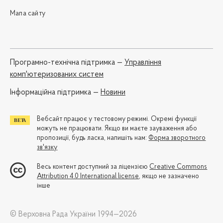
Мапа сайту
Програмно-технічна підтримка —
Управління
комп'ютеризованих систем
Iнформаційна підтримка —
Новини
Вебсайт працює у тестовому режимі. Окремі функції
можуть не працювати. Якщо ви маєте зауваження або
пропозиції, будь ласка, напишіть нам:
Форма зворотного
зв'язку
Весь контент доступний за ліцензією
Creative Commons
Attribution 4.0 International license
, якщо не зазначено
інше
© Верховна Рада України 1994—2026