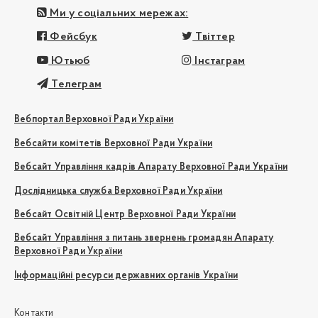
Ми у соціальних мережах:
Фейсбук
Твіттер
Ютьюб
Інстаграм
Телеграм
Вебпортал Верховної Ради України
Вебсайти комітетів Верховної Ради України
Вебсайт Управління кадрів Апарату Верховної Ради України
Дослідницька служба Верховної Ради України
Вебсайт Освітній Центр Верховної Ради України
Вебсайт Управління з питань звернень громадян Апарату
Верховної Ради України
Інформаційні ресурси державних органів України
Контакти