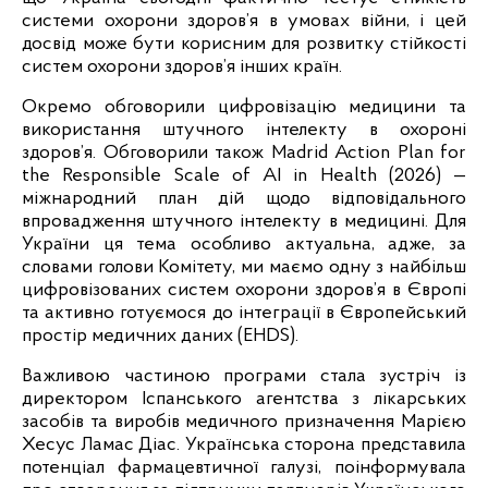
системи охорони здоров’я в умовах війни, і цей 
досвід може бути корисним для розвитку стійкості 
систем охорони здоров’я інших країн. 
Окремо обговорили цифровізацію медицини та 
використання штучного інтелекту в охороні 
здоров’я. Обговорили також Madrid Action Plan for 
the Responsible Scale of AI in Health (2026) — 
міжнародний план дій щодо відповідального 
впровадження штучного інтелекту в медицині. Для 
України ця тема особливо актуальна, адже, за 
словами голови Комітету, ми маємо одну з найбільш 
цифровізованих систем охорони здоров’я в Європі 
та активно готуємося до інтеграції в Європейський 
простір медичних даних (EHDS). 
Важливою частиною програми стала зустріч із 
директором Іспанського агентства з лікарських 
засобів та виробів медичного призначення Марією 
Хесус Ламас Діас. Українська сторона представила 
потенціал фармацевтичної галузі, поінформувала 