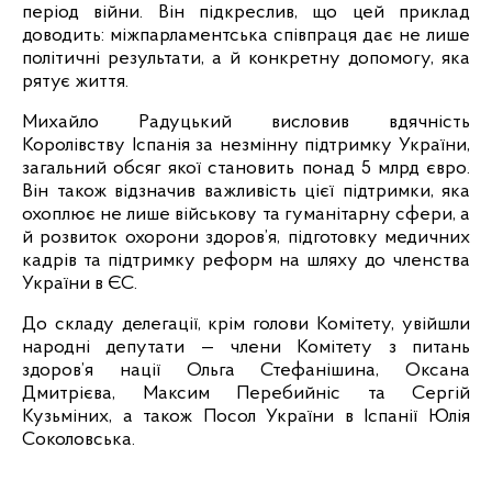
період війни. Він підкреслив, що цей приклад 
доводить: міжпарламентська співпраця дає не лише 
політичні результати, а й конкретну допомогу, яка 
рятує життя. 
Михайло Радуцький висловив вдячність 
Королівству Іспанія за незмінну підтримку України, 
загальний обсяг якої становить понад 5 млрд євро. 
Він також відзначив важливість цієї підтримки, яка 
охоплює не лише військову та гуманітарну сфери, а 
й розвиток охорони здоров’я, підготовку медичних 
кадрів та підтримку реформ на шляху до членства 
України в ЄС.
До складу делегації, крім голови Комітету, увійшли 
народні депутати — члени Комітету з питань 
здоров’я нації Ольга Стефанішина, Оксана 
Дмитрієва, Максим Перебийніс та Сергій 
Кузьміних, а також Посол України в Іспанії Юлія 
Соколовська.