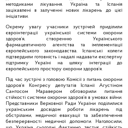
методиками лікування. Україна та Іспанія 
зацікавлені в залученні нових лікарень до цієї 
ініціативи. 
Окрему увагу учасники зустрічей приділили 
євроінтеграції української системи охорони 
здоров’я, створенню Українського 
фармацевтичного агентства та імплементації 
європейського законодавства. Іспанські колеги 
підтвердили готовність і надалі надавати експертну 
підтримку Україні на шляху інтеграції до 
європейського простору охорони здоров’я.
Під час зустрічі з головою Комісії з питань охорони 
здоров’я Конгресу депутатів Іспанії Агустіном 
Сантосом Маравером обговорили питання 
стійкості системи охорони здоров’я в умовах війни. 
Представники Верховної Ради України поділилися 
українським досвідом роботи лікарень під 
обстрілами, медичної евакуації та забезпечення 
безперервності медичної допомоги. Наголосили, 
що Україна сьогодні фактично тестує стійкість 