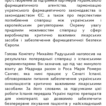
про створення за підтримки партнерів Українського 
фармацевтичного агентства, гармонізацію 
українського фармацевтичного законодавства із 
законодавством ЄС, а також про перспективи 
поглиблення співпраці між українським і 
європейським регуляторами. Окрему увагу 
приділили можливостям співпраці у сфері 
виробництва критично важливих лікарських 
засобів і забезпечення фармацевтичної безпеки 
Європи. 
Голова Комітету Михайло Радуцький наголосив на 
результатах попередньої співпраці з іспанськими 
парламентарями. Він зазначив, що під час минулого 
візиту до Мадрида разом із Роса Марія Ромеро 
Санчес, яка нині працює у Сенаті Іспанії, 
обговорювали питання забезпечення українських 
онкопацієнтів критично важливими лікарськими 
засобами. За його словами, за підсумками цієї 
роботи Іспанія передала Україні партію препаратів 
для хіміотерапії, що дозволило забезпечити 
безперервне лікування пацієнтів у найскладніший 