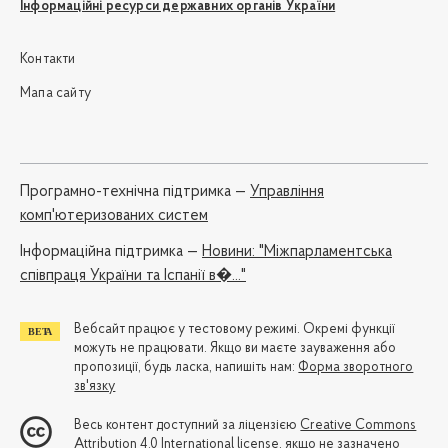
Інформаційні ресурси державних органів України
Контакти
Мапа сайту
Програмно-технічна підтримка —
Управління
комп'ютеризованих систем
Iнформаційна підтримка —
Новини: "Міжпарламентська
співпраця України та Іспанії в�..."
Вебсайт працює у тестовому режимі. Окремі функції
можуть не працювати. Якщо ви маєте зауваження або
пропозиції, будь ласка, напишіть нам:
Форма зворотного
зв'язку
Весь контент доступний за ліцензією
Creative Commons
Attribution 4.0 International license
, якщо не зазначено