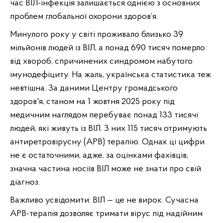
час ВІЛ-інфекція залишається однією з основних 
проблем глобальної охорони здоров’я.
Минулого року у світі проживало близько 39 
мільйонів людей із ВІЛ, а понад 690 тисяч померло 
від хвороб, спричинених синдромом набутого 
імунодефіциту. На жаль, українська статистика теж 
невтішна. За даними Центру громадського 
здоров'я, станом на 1 жовтня 2025 року під 
медичним наглядом перебуває понад 133 тисячі 
людей, які живуть із ВІЛ. З них 115 тисяч отримують 
антиретровірусну (АРВ) терапію. Однак ці цифри 
не є остаточними, адже, за оцінками фахівців, 
значна частина носіїв ВІЛ може не знати про свій 
діагноз.
Важливо усвідомити: ВІЛ — це не вирок. Сучасна 
АРВ-терапія дозволяє тримати вірус під надійним 