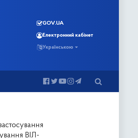
GOV.UA
Електронний кабінет
Українською
застосування
кування ВІЛ-