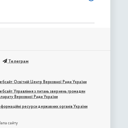
Телеграм
ебсайт Освітній Центр Верховної Ради України
ебсайт Управління з питань звернень громадян
парату Верховної Ради України
нформаційні ресурси державних органів України
апа сайту