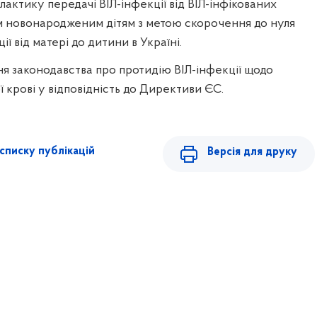
актику передачі ВІЛ-інфекції від ВІЛ-інфікованих
ім новонародженим дітям з метою скорочення до нуля
ії від матері до дитини в Україні.
я законодавства про протидію ВІЛ-інфекції щодо
 крові у відповідність до Директиви ЄС.
списку публікацій
Версія для друку