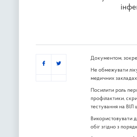
інфе
Документом, зокре
Поділитись
Не обмежувати ліку
медичних закладах
Посилити роль перв
профілактики, скрин
тестування на ВІЛ 
Використовувати дл
обіг згідно з поря