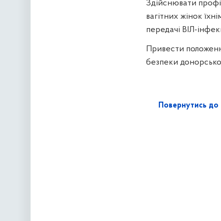
Здійснювати профіл
вагітних жінок їхн
передачі ВІЛ-інфекц
Привести положенн
безпеки донорської
Повернутись до 