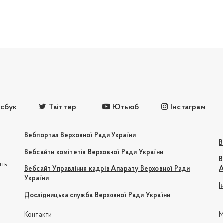
сбук
Твіттер
Ютьюб
Інстаграм
Вебпортал Верховної Ради України
В
Вебсайти комітетів Верховної Ради України
В
іть
Вебсайт Управління кадрів Апарату Верховної Ради
А
України
І
e
Дослідницька служба Верховної Ради України
Контакти
М