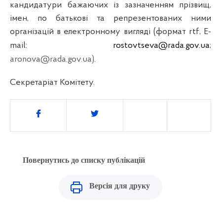
кандидатури бажаючих із зазначенням прізвищ,
імен, по батькові та репрезентованих ними
організацій
в
електронному
вигляді
(формат
rtf
,
E
-
mail
:
rostovtseva@rada.gov.ua
;
aronova@rada.gov.ua)
.
C
екретаріат
Комітету.
Поділитись
Повернутись до списку публікацій
Версія для друку