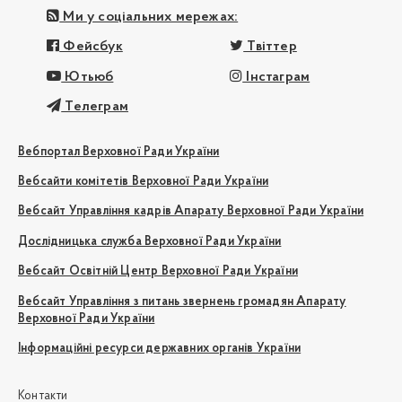
Ми у соціальних мережах:
Фейсбук
Твіттер
Ютьюб
Інстаграм
Телеграм
Вебпортал Верховної Ради України
Вебсайти комітетів Верховної Ради України
Вебсайт Управління кадрів Апарату Верховної Ради України
Дослідницька служба Верховної Ради України
Вебсайт Освітній Центр Верховної Ради України
Вебсайт Управління з питань звернень громадян Апарату
Верховної Ради України
Інформаційні ресурси державних органів України
Контакти