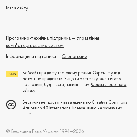
Мапа сайту
Програмно-технічна підтримка —
Управління
комп'ютеризованих систем
Iнформаційна підтримка —
Стенограми
Вебсайт працює у тестовому режимі. Окремі функції
можуть не працювати. Якщо ви маєте зауваження або
пропозиції, будь ласка, напишіть нам:
Форма зворотного
зв'язку
Весь контент доступний за ліцензією
Creative Commons
Attribution 4.0 International license
, якщо не зазначено
інше
© Верховна Рада України 1994—2026