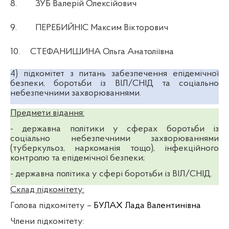
8.
ЗУБ Валерій Олексійович
9.
ПЕРЕБИЙНІС Максим Вікторович
10.
СТЕФАНИШИНА Ольга Анатоліївна
4) підкомітет з питань забезпечення епідемічної
безпеки, боротьби із ВІЛ/СНІД та соціально
небезпечними захворюваннями.
Предмети відання:
- державна політики у сферах боротьби із
соціально небезпечними захворюваннями
(туберкульоз, наркоманія тощо), інфекційного
контролю та епідемічної безпеки;
- державна політика у сфері боротьби із ВІЛ/СНІД.
Склад підкомітету:
Голова підкомітету
–
БУЛАХ Лада Валентинівна
Члени підкомітету: