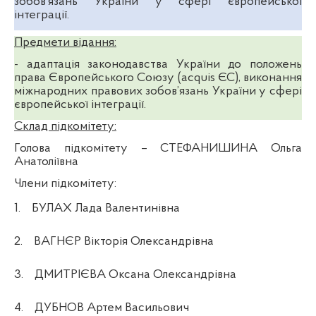
зобов’язань України у сфері європейської
інтеграції.
Предмети відання:
- адаптація законодавства України до положень
права Європейського Союзу (acquis ЄС), виконання
міжнародних правових зобов’язань України у сфері
європейської інтеграції.
Склад підкомітету:
Голова підкомітету
– СТЕФАНИШИНА Ольга
Анатоліївна
Члени підкомітету:
1.
БУЛАХ Лада Валентинівна
2.
ВАГНЄР Вікторія Олександрівна
3.
ДМИТРІЄВА Оксана Олександрівна
4.
ДУБНОВ Артем Васильович