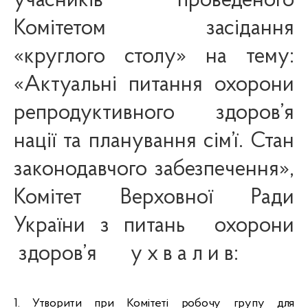
учасників проведеного
Комітетом засідання
«круглого столу» на тему:
«Актуальні питання охорони
репродуктивного здоров’я
нації та планування сім’ї. Стан
законодавчого забезпечення»,
Комітет Верховної Ради
України з питань
охорони
здоров’я
у х в а л и в:
1. Утворити при Комітеті робочу групу для