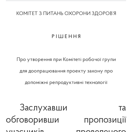
КОМІТЕТ З ПИТАНЬ ОХОРОНИ ЗДОРОВ’Я
Р І Ш Е Н
Н
Я
Про утворення при Комітеті робочої групи
для доопрацювання проекту закону про
допоміжні репродуктивні технології
Заслухавши та
обговоривши пропозиції