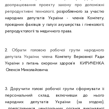
доопрацювання проекту закону про допоміжні
репродуктивні технології
,
розробленого за участю
народних депутатів України - членів Комітету,
провідних фахівців у галузі акушерства і гінекології,
репродуктології
та медичного права.
2.
Обрати головою
робочої
групи
народного
депутата
України
, члена
Комітету Верховно
ї Р
ади
України з питань охорони здоров’я
КИРИЧЕНКА
Олексія Миколайовича.
3. Доручити голові робочої групи сформувати її
персональний склад, включивши до нього
народних депутатів України (за згодою),
представників центральних органів виконавчої