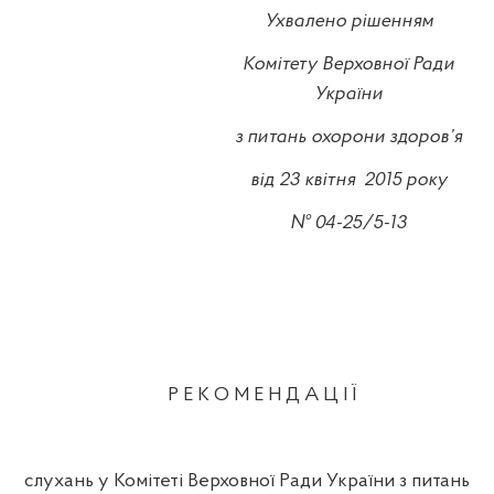
Ухвалено рішенням
Комітету Верховної Ради
України
з питань охорони здоров’я
від 23 квітня
2015 року
№ 04-2
5
/
5
-
13
Р Е К О М Е Н Д А Ц І Ї
слухань у Комітеті Верховної Ради України з питань