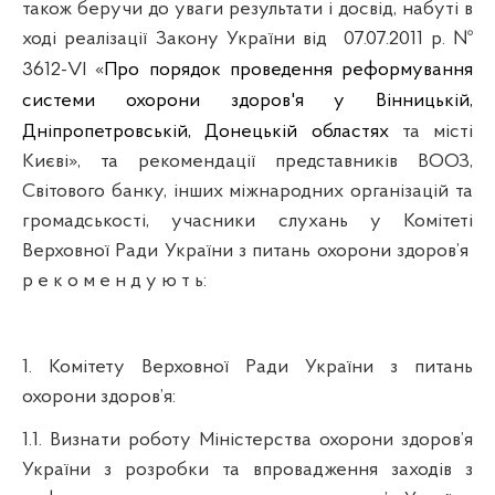
також беручи до уваги результати і досвід, набуті в
ході реалізації Закону України від
07.07.2011 р. №
3612-VI «
Про порядок проведення реформування
системи охорони здоров'я у Вінницькій,
Дніпропетровській, Донецькій областях
та місті
Києві», та рекомендації представників ВООЗ,
Світового банку, інших міжнародних організацій та
громадськості, учасники слухань у Комітеті
Верховної Ради України з питань охорони здоров’я
р е к о м е н д у ю т ь:
1.
Комітету
Верховно
ї
Р
ади
України
з
питань
охорони
здоров’я
:
1.1. Визнати роботу Міністерства охорони здоров
’
я
України з розробки та впровадження заходів з