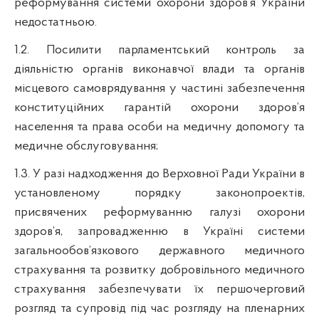
реформування системи охорони здоров
’
я України
недостатньою.
1.2.
Посилити
парламентський
контроль за
діяльністю
органів
виконавчої
влади
та
органів
м
ісцевого
самоврядування
у
частині
забезпечення
конституційних
гарантій
охорони
здоров’я
населення
та права особи на
медичну
допомогу
та
медичне
обслуговування
;
1.3. У
разі
надходження
до
Верховної
Ради
України
в
установленому
порядку
законопроектів
,
присвячених
реформуванню
галузі
охорони
здоров’я
,
запровадженню
в
Україні
системи
загальнообов’язкового
державного
медичного
страхування
та
розвитку
добровільного
медичного
страхування
забезпечувати
їх
першочерговий
розгляд
та
супровід
під
час
розгляду
на
пленарних