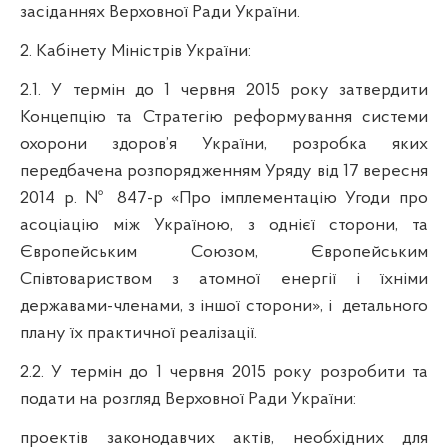
засіданнях
Верховно
ї
Р
ади
України
.
2. Кабінету Міністрів України:
2.1. У термін до 1 червня 2015 року
затвердити
Концепцію та Стратегію реформування системи
охорони здоров’я України, розробка яких
передбачена розпорядженням Уряду від 17 вересня
2014 р. № 847-р «Про імплементацію Угоди про
асоціацію між Україною, з однієї сторони, та
Європейським Союзом, Європейським
Співтовариством з атомної енергії і їхніми
державами-членами, з іншої сторони», і
детального
плану їх практичної реалізації.
2.2. У термін до 1 червня 2015 року розробити та
подати на розгляд Верховної Ради України:
проектів законодавчих актів, необхідних для