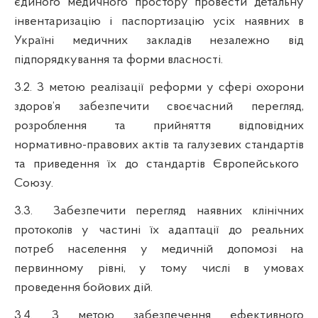
єдиного медичного простору провести детальну
інвентаризацію і паспортизацію усіх наявних в
Україні медичних закладів незалежно від
підпорядкування та форми власності.
3.2. З метою реалізації реформи у сфері охорони
здоров’я з
абезпечити своєчасний перегляд,
розроблення та прийняття відповідних
нормативно-правових актів та галузевих стандартів
та приведення їх до стандартів Європейського
Союзу
.
3.3.
Забезпечити перегляд наявних клінічних
протоколів у частині
їх адаптації до реальних
потреб населення у медичній допомозі на
первинному рівні
, у тому числі в умовах
проведення бойових дій.
3.4. З метою забезпечення ефективного