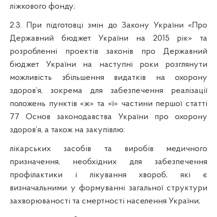
ліжкового фонду;
2.3. При
п
ідготовці
змін
до Закону
України
«Про
Державний
бюджет
України
на 2015
рік
» та
розробленні
проектів
законів
про
Державний
бюджет
України
на
наступні
роки
розглянути
можливість
збільшення
видатків
на
охорону
здоров’я
,
зокрема
для
забезпечення
реалізації
положень
пунктів
«ж» та «
ї
»
частини
першої
статті
77 Основ
законодавства
України
про
охорону
здоров’я
, а
також
на
закупівлю
:
лікарських засобів та виробів медичного
призначення, необхідних для забезпечення
профілактики і лікування хвороб, які є
визначальними у формуванні загальної структури
захворюваності та смертності населення України;