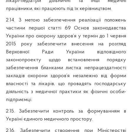
лікарі-педіатри дільничні та інші медичні
працівники, які працюють під їх керівництвом.
2.14. З метою забезпечення реалізації положень
частини першої статті 69 Основ законодавства
України про охорону здоров’я у термін до 1 червня
2015 року забезпечити внесення на розгляд
Верховної Ради України відповідного
законопроекту щодо встановлення порядку
забезпечення бланками листка непрацездатності
закладів охорони здоров’я незалежно від форми
власності та лікарів, що провадять господарську
діяльність з
медичної практики як фізичні особи-
підприємці.
2.15. Забезпечити контроль за формуванням в
Україні єдиного медичного простору.
2.1
6
.
Забезпечити створення при Міністерстві