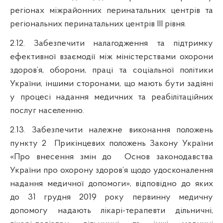
регіонах міжрайонних
перинатальних
центрів та
регіональних
перинатальних
центрів ІІІ рівня.
2.12. Забезпечити налагодження та підтримку
ефективної взаємодії між міністерствами охорони
здоров’я, оборони, праці та соціальної політики
України, іншими сторонами, що мають бути задіяні
у процесі надання медичних та реабілітаційних
послуг населенню.
2.13. Забезпечити належне виконання положень
пункту 2 Прикінцевих положень Закону України
«Про внесення змін до Основ законодавства
України про охорону здоров’я щодо удосконалення
надання медичної допомоги», відповідно до яких
до 31 грудня 2019 року первинну медичну
допомогу надають лікарі-терапевти дільничні,