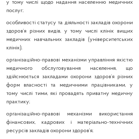
у
тому
числі
щодо
надання
населенню
медичних
послуг
;
особливості
статусу та
діяльності
закладів
охорони
здоров’я
р
ізних
видів
, у тому
числі
клінік
вищих
медичних
навчальних
закладів
(
університетських
клінік
);
організаційно-правові
механізми
управління
якістю
медичного
обслуговування
населення
,
що
здійснюється
закладами
охорони
здоров’я
р
ізних
форм
власності
та
медичними
працівниками
, у
тому
числі
тими
,
які
провадять
приватну
медичну
практику;
організаційно-правові
механізми
використання
фінансових
,
кадрових
і
матеріально-технічних
ресурсів
закладів
охорони
здоров
’я
;