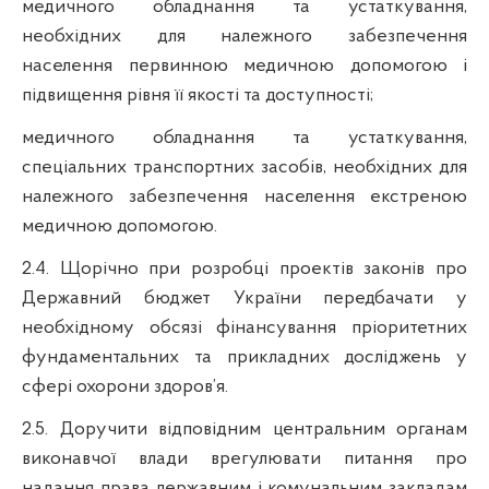
медичного
обладнання
та
устаткування
,
необхідних
для
належного
забезпечення
населення
первинною
медичною
допомогою
і
п
ідвищення
рівня
її
якості
та
доступності
;
медичного
обладнання
та
устаткування
,
спец
іальних
транспортних
засобів
,
необхідних
для
належного
забезпечення
населення
екстреною
медичною
допомогою
.
2.4.
Щорічно
при
розробці
проектів
законів
про
Державний
бюджет
України
передбачати
у
необхідному
обсязі
фінансування
пр
іоритетних
фундаментальних
та
прикладних
досліджень
у
сфері
охорони
здоров’я
.
2.5.
Доручити
відповідним
центральним
органам
виконавчої
влади
врегулювати
питання
про
надання
права
державним
і
комунальним
закладам