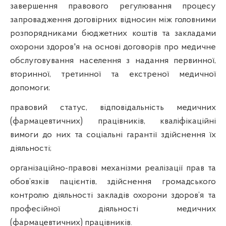
завершення
правового
регулювання
процесу
запровадження
договірних
відносин
між
головними
розпорядниками
бюджетних
коштів
та закладами
охорони
здоров'я
на
основі
договорів
про
медичне
обслуговування
населення
з
надання
первинної
,
вторинної
,
третинної
та
екстреної
медичної
допомоги
;
правовий статус, відповідальність медичних
(фармацевтичних) працівників, кваліфікаційні
вимоги до них та соціальні гарантії здійснення їх
діяльності;
організаційно-правові механізми реалізації прав та
обов’язків пацієнтів, здійснення громадського
контролю діяльності закладів охорони здоров’я та
професійної діяльності медичних
(фармацевтичних) працівників.