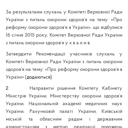
За результатами слухань у Комітеті Верховної Ради
України з питань охорони здоров’я на тему: «Про
реформу охорони здоров
’
я в Україні», що відбулися
16 січня 2015 року, Комітет Верховної Ради України
з питань охорони здоров’я у х в а л и в:
Затвердити Рекомендації
учасників слухань у
Комітеті Верховної Ради України з питань охорони
здоров’я на тему: «Про реформу охорони здоров
’
я в
Україні»
(
додаються).
2.
Направити рішення Комітету Кабінету
Міністрів України,
Міністерству охорони здоров’я
України,
Національній академії медичних наук
України, Рахунковій палаті України, Київській
міській та обласним радам і державним
адміністраціям з метою реалізації положень