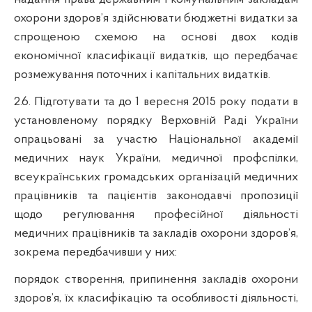
охорони
здоров’я
здійснювати
бюджетні
видатки
за
спрощеною
схемою на
основі
двох
кодів
економічної
класифікації
видатків
,
що
передбачає
розмежування
поточних
і
капітальних
видаткі
в
.
2.6.
П
ідготувати
та до 1
вересня
2015 року подати в
установленому
порядку
Верховній
Раді
України
опрацьовані
за
участю
Національної
академії
медичних
наук
України
,
медичної
профспілки
,
всеукраїнських
громадських
організацій
медичних
працівників
та
пацієнтів
законодавчі
пропозиції
щодо
регулювання
професійної
діяльності
медичних
працівників
та
закладів
охорони
здоров’я
,
зокрема
передбачивши
у них:
порядок
створення
,
припинення
закладів
охорони
здоров’я
,
їх
класифікацію
та
особливості
діяльності
,