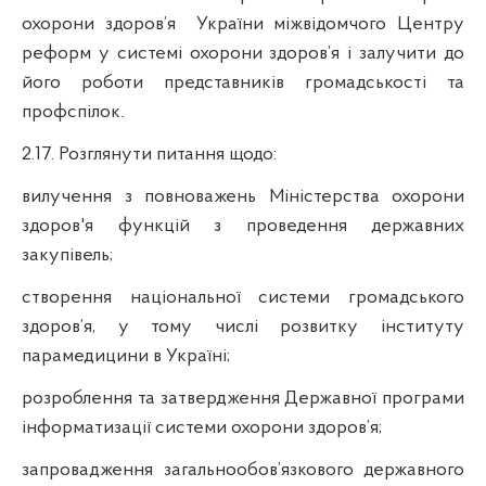
охорони здоров
’
я
України міжвідомчого Центру
реформ у системі охорони здоров
’
я і залучити до
його роботи представників громадськості та
профспілок
.
2.17.
Розглянути
питання
щодо
:
вилучення з повноважень Міністерства охорони
здоров'я функцій з проведення державних
закупівель;
створення
національної
системи
громадського
здоров’я
,
у
тому
числі
розвитку
інституту
парамедицини
в
Україні
;
розроблення
та
затвердження
Д
ержавної
програми
інформатизації
системи
охорони
здоров’я
;
запровадження загальнообов’язкового державного