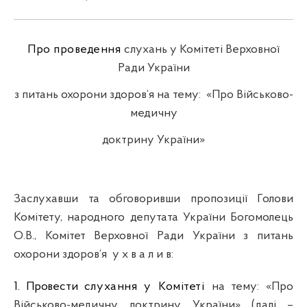
Про проведення
слухань у Комітеті Верховної
Ради України
з питань охорони здоров‘я на тему:
«Про Військово
-
медичну
доктрину України»
Заслухавши та обговоривши пропозиції Голови
Комітету, народного депутата України Богомолець
О.В., Комітет Верховної Ради України з питань
охорони здоров‘я
у х в а л и в:
1. Провести
слухання у Комітеті
на тему:
«Про
В
ійськово-медичну доктрину України» (далі –