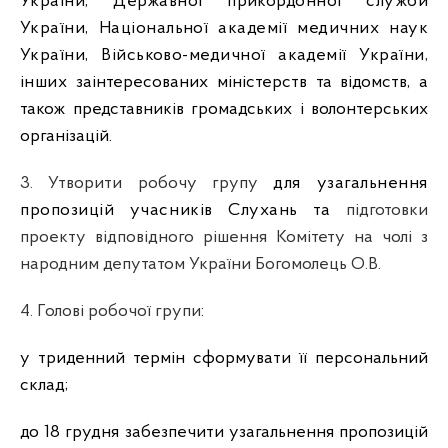
України, Державної прикордонної служби
України, Національної академії медичних наук
України, Військово-медичної академії України,
інших
заінтересованих міністерств та відомств, а
також представників громадських і волонтерських
організацій.
3. Утворити робочу групу
для узагальнення
пропозицій учасників Слухань та
підготовки
проекту відповідного рішення Комітету
на чолі з
народним депутатом України Богомолець О.В.
4. Голові робочої групи:
у триденний термін сформувати її персональний
склад;
до 18 грудня забезпечити узагальнення пропозицій