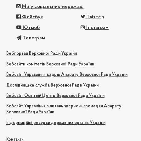
Ми у соціальних мережах:
Фейсбук
Твіттер
Ютьюб
Інстаграм
Телеграм
Вебпортал Верховної Ради України
Вебсайти комітетів Верховної Ради України
Вебсайт Управління кадрів Апарату Верховної Ради України
Дослідницька служба Верховної Ради України
Вебсайт Освітній Центр Верховної Ради України
Вебсайт Управління з питань звернень громадян Апарату
Верховної Ради України
Інформаційні ресурси державних органів України
Контакти