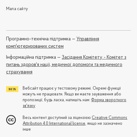
Мапа сайту
Програмно-технічна підтримка —
Управління
комп'ютеризованих систем
Iнформаційна підтримка —
Засідання Комітету - Комітет з
питань здоров'я нації, медичної допомоги та медичного
страхування
Вебсайт працює у тестовому режимі. Окремі функції
можуть не працювати. Якщо ви маєте зауваження або
пропозиції, будь ласка, напишіть нам:
Форма зворотного
зв'язку
Весь контент доступний за ліцензією
Creative Commons
Attribution 4.0 International license
, якщо не зазначено
інше