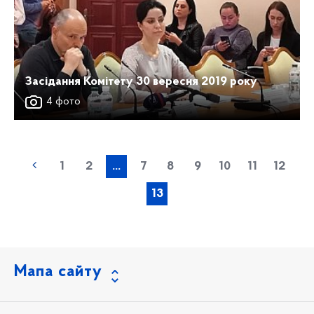
Засідання Комітету 30 вересня 2019 року
4 фото
1
2
...
7
8
9
10
11
12
13
Мапа сайту