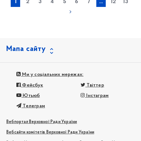
1
2
3
4
5
6
7
...
12
13
Мапа сайту
Ми у соціальних мережах:
Фейсбук
Твіттер
Ютьюб
Інстаграм
Телеграм
Вебпортал Верховної Ради України
Вебсайти комітетів Верховної Ради України