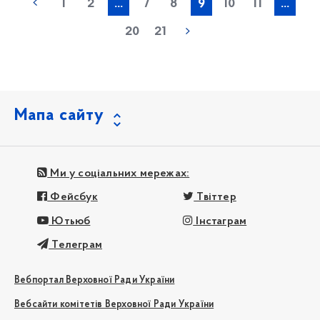
1
2
...
7
8
9
10
11
...
20
21
Мапа сайту
Ми у соціальних мережах:
Фейсбук
Твіттер
Ютьюб
Інстаграм
Телеграм
Вебпортал Верховної Ради України
Вебсайти комітетів Верховної Ради України