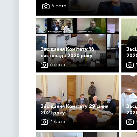
6 фото
Засідання Комітету 16
Засі
листопада 2020 року
202
6 фото
6
Засідання Комітету 29 січня
Засі
2021 року
202
4 фото
4