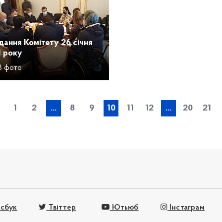
дання Комітету 26 січня
1 року
 фото
1
2
...
8
9
10
11
12
...
20
21
сбук
Твіттер
Ютьюб
Інстаграм