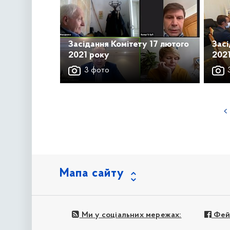
Засідання Комітету 17 лютого
Засі
2021 року
202
3 фото
3
наступна »
Мапа сайту
Ми у соціальних мережах:
Фей