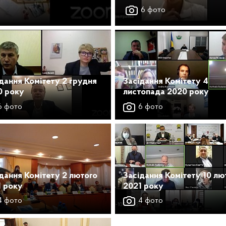
6 фото
дання Комітету 2 грудня
Засідання Комітету 4
0 року
листопада 2020 року
 фото
6 фото
дання Комітету 2 лютого
Засідання Комітету 10 лю
1 року
2021 року
 фото
4 фото