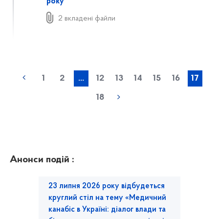
року
2 вкладені файли
1
2
...
12
13
14
15
16
17
18
Анонси подій :
23 липня 2026 року відбудеться
круглий стіл на тему «Медичний
канабіс в Україні: діалог влади та