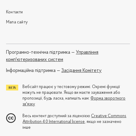
Контакти
Мапа сайту
Програмно-технічна підтримка —
Управління
комп'ютеризованих систем
Iнформаційна підтримка —
Засідання Комітету
Вебсайт працює у тестовому режимі. Окремі функції
можуть не працювати. Якщо ви маєте зауваження або
пропозиції, будь ласка, напишіть нам:
Форма зворотного
зв'язку
Весь контент доступний за ліцензією
Creative Commons
Attribution 4.0 International license
, якщо не зазначено
інше