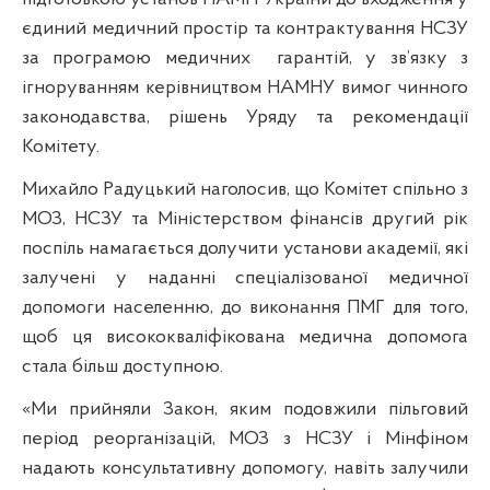
єдиний медичний простір та контрактування НСЗУ
за програмою медичних
гарантій, у зв’язку з
ігноруванням керівництвом НАМНУ вимог чинного
законодавства, рішень Уряду та рекомендації
Комітету.
Михайло Радуцький наголосив, що Комітет спільно з
МОЗ, НСЗУ та Міністерством фінансів другий рік
поспіль намагається долучити установи академії, які
залучені у наданні спеціалізованої медичної
допомоги населенню, до виконання ПМГ для того,
щоб ця висококваліфікована медична допомога
стала більш доступною.
«Ми прийняли Закон, яким подовжили пільговий
період реорганізацій, МОЗ з НСЗУ і Мінфіном
надають консультативну допомогу, навіть залучили