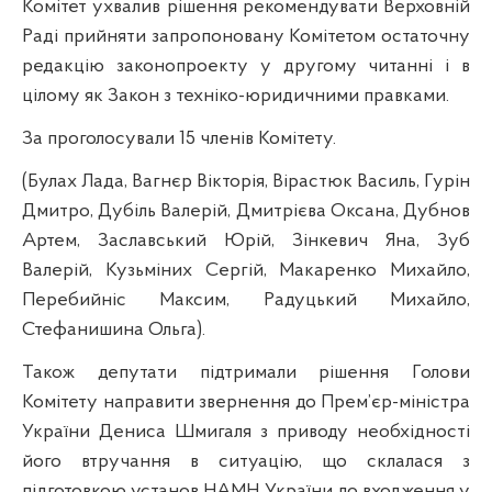
Комітет ухвалив рішення рекомендувати Верховній
Раді прийняти запропоновану Комітетом остаточну
редакцію законопроекту у другому читанні і в
цілому як Закон з техніко-юридичними правками.
За проголосували 15 членів Комітету.
(Булах Лада, Вагнєр Вікторія, Вірастюк Василь, Гурін
Дмитро, Дубіль Валерій, Дмитрієва Оксана, Дубнов
Артем, Заславський Юрій, Зінкевич Яна, Зуб
Валерій, Кузьміних Сергій, Макаренко Михайло,
Перебийніс Максим, Радуцький Михайло,
Стефанишина Ольга).
Також депутати підтримали рішення Голови
Комітету направити звернення до Прем’єр-міністра
України Дениса Шмигаля з приводу необхідності
його втручання в ситуацію, що склалася з
підготовкою установ НАМН України до входження у