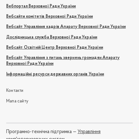
Вебпортал Верховної Ради України
Вебсайти комітетів Верховної Ради України
Вебсайт Управління кадрів Апарату Верховної Ради України
Дослідницька служба Верховної Ради України
Вебсайт Освітній Центр Верховної Ради України
Вебсайт Управління з питань звернень громадян Апарату
Верховної Ради України
Інформаційні ресурси державних органів України
Контакти
Мапа сайту
Програмно-технічна підтримка —
Управління