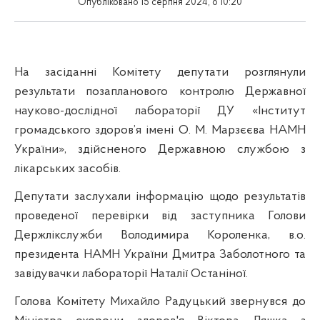
Опубліковано 15 серпня 2024, о 10:20
На засіданні Комітету депутати розглянули
результати позапланового контролю Державної
науково-дослідної лабораторії ДУ «Інститут
громадського здоров’я імені О. М. Марзєєва НАМН
України», здійсненого Державною службою з
лікарських засобів.
Депутати заслухали інформацію щодо результатів
проведеної перевірки від заступника Голови
Держлікслужби Володимира Короленка, в.о.
президента НАМН України Дмитра Заболотного та
завідувачки лабораторії Наталії Останіної.
Голова Комітету Михайло Радуцький звернувся до