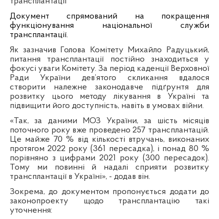
трансплантації
Документ спрямований на покращення
функціонування національної служби
трансплантації.
Як зазначив Голова Комітету Михайло Радуцький,
питання трансплантації постійно знаходиться у
фокусі уваги Комітету. За період каденції Верховної
Ради України дев’ятого скликання вдалося
створити належне законодавче підґрунтя для
розвитку цього методу лікування в Україні та
підвищити його доступність, навіть в умовах війни.
«Так, за даними МОЗ України, за шість місяців
поточного року вже проведено 257 трансплантацій.
Це майже 70 % від кількості втручань, виконаних
протягом 2022 року (361 пересадка), і понад 80 %
порівняно з цифрами 2021 року (300 пересадок).
Тому ми повинні й надалі сприяти розвитку
трансплантації в Україні», - додав він.
Зокрема, до документом пропонується додати до
законопроекту щодо трансплантацію такі
уточнення: