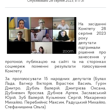
Опубліковано 28 серпня 2023, о 17:31
На засіданні
Комітету 28
серпня 2023
року
депутати
підтримали
рішення про
занесення у
протокол, публікацію на сайті та на сторінках
соцмереж поіменні результати голосування
Комітету.
За проголосувати 15 народних депутатів (Булах
Лада, Вагнєр Вікторія, Вірастюк Василь, Гурін
Дмитро, Дубіль Валерій, Дмитрієва Оксана,
Дубневич Ярослав, Дубнов Артем, Заславський
Юрій, Зуб Валерій, Кузьміних Сергій, Макаренко
Михайло, Перебийніс Максим, Радуцький Михайло,
Стефанишина Ольга).