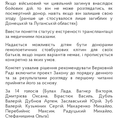
Якщо військовий чи цивільний загинув внаслідок
бойових дій, то він не може розглядатись, як
посмертний донор, навіть якщо він залишив свою
згоду. (раніше це стосувалося лише загиблих у
Донецькій та Луганській областях).
Ввести поняття статусу екстреності трансплантації
за медичними показами;
Надається можливість дітям бути донорами
гемопоетичних стовбурових клітин для своїх
батьків, якщо інших варіантів немає, і прописується
конкретно за яких умов..
Комітет ухвалив рішення рекомендувати Верховній
Раді включити проект Закону до порядку денного
та за результатами розгляду в першому читанні
прийняти його за основу.
За 14 голосів (Булах Лада, Вагнєр Вікторія,
Дмитрієва Оксана, Вірастюк Василь, Дубіль
Валерій, Дубнов Артем, Заславський Юрій, Зуб
Валерій, Кузьміних Сергій, Макаренко Михайло,
Перебийніс Максим, Радуцький Михайло,
Стефанишина Ольга).