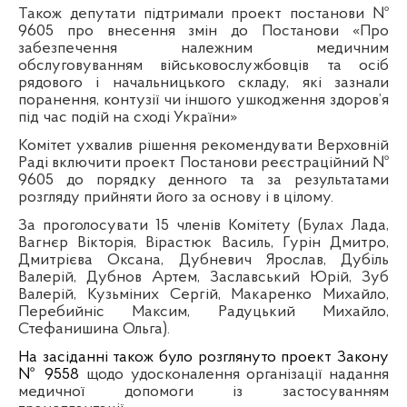
Також депутати підтримали проект постанови №
9605 про внесення змін до Постанови «Про
забезпечення належним медичним
обслуговуванням військовослужбовців та осіб
рядового і начальницького складу, які зазнали
поранення, контузії чи іншого ушкодження здоров’я
під час подій на сході України»
Комітет ухвалив рішення рекомендувати Верховній
Раді включити проект Постанови реєстраційний №
9605 до порядку денного та за результатами
розгляду прийняти його за основу і в цілому.
За проголосувати 15 членів Комітету (Булах Лада,
Вагнєр Вікторія, Вірастюк Василь, Гурін Дмитро,
Дмитрієва Оксана, Дубневич Ярослав, Дубіль
Валерій, Дубнов Артем, Заславський Юрій, Зуб
Валерій, Кузьміних Сергій, Макаренко Михайло,
Перебийніс Максим, Радуцький Михайло,
Стефанишина Ольга).
На засіданні також було розглянуто проект Закону
№ 9558
щодо удосконалення організації надання
медичної допомоги із застосуванням