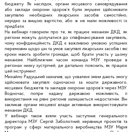
бюджету. Як наслідок, органи місцевого самоврядування 
або заклади охорони здоров’я були змушені здійснювати 
закупівлю необхідних лікарських засобів самостійно, 
нерідко за вищою вартістю, або ж не мали можливості їх 
придбати.
На вебінарі говорили про те, як працює механізм ДКД, як 
регіони можуть долучатися до співфінансування закупівель, 
чому конфіденційність ДКД є важливою умовою успішних 
перемовин щодо цін та умов закупівлі лікарських засобів і які 
кроки мають зробити громади, щоб брати участь у цьому 
механізмі. Найближчим часом команда МЗУ проведе в 
регіонах низку зустрічей, де детально пояснить, як працює 
цей інструмент.
Михайло Радуцький зазначив, що ухвалені зміни дають змогу 
здійснювати закупівлі одночасно за кошти державного, 
місцевих бюджетів та закладів охорони здоров’я через МЗУ. 
Водночас, попри надану державою можливість, її 
використання на рівні регіонів залишається недостатнім. Він 
закликав органи місцевої влади активніше використовувати 
механізм ДКД.
У вебінарі також взяли участь заступник генерального 
директора МЗУ Сергій Заболотний, керівниця проєктів та 
програм у сфері матеріального виробництва МЗУ Марія 