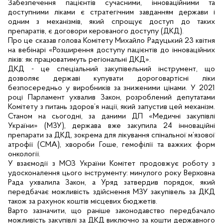
Забезпечення пацієнтів сучасними, інноваційними та 
доступними ліками є стратегічним завданням держави і 
одним з механізмів, який спрощує доступ до таких 
препаратів, є договори керованого доступу (ДКД). 
Про це сказав голова Комітету 
Михайло Радуцький 23 квітня 
на вебінарі 
«Розширення доступу пацієнтів до інноваційних 
ліків: як працюватимуть регіональні ДКД».
ДКД - це спеціальний закупівельний інструмент, що 
дозволяє державі купувати дороговартісні ліки 
безпосередньо у виробників за зниженими цінами. У 2021 
році Парламент ухвалив Закон, розроблений депутатами 
Комітету з питань здоров’я нації, який запустив цей механізм. 
Станом на сьогодні, за даними 
ДП «Медичні закупівлі 
України» (
МЗУ), держава вже закупила 24 інноваційні 
препарати за ДКД, зокрема для лікування спінальної м’язової 
атрофії (СМА), хвороби Гоше, гемофілії та важких форм 
онкології.
У взаємодії з МОЗ України Комітет продовжує роботу з 
удосконалення цього інструменту: минулого року Верховна 
Рада ухвалила Закон, а Уряд затвердив порядок, який 
передбачає можливість здійснення МЗУ закупівель за ДКД 
також за рахунок коштів місцевих бюджетів.
Варто зазначити, що раніше законодавство передбачало 
можливість закупівлі за ДКД виключно за кошти державного 