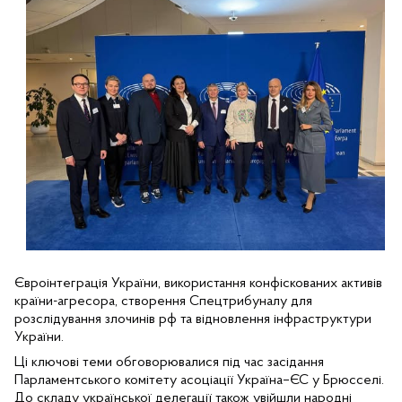
Євроінтеграція України, використання конфіскованих активів 
країни-агресора, створення Спецтрибуналу для 
розслідування злочинів рф та відновлення інфраструктури 
України.
Ці ключові теми обговорювалися під час засідання 
Парламентського комітету асоціації Україна–ЄС у Брюсселі. 
До складу української делегації також увійшли народні 