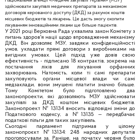
Національній агенції «Медичні закупівлі України» (МЗУ)
здійснювати закупівлі медичних препаратів за механізмом
договорів керованого доступу (ДКД) за рахунок коштів
місцевих бюджетів та лікарень. Це дасть змогу охопити
лікуванням інноваційними ліками ще більше пацієнтів.
У 2021 році Верховна Рада ухвалила закон Комітету з
питань здоров'я нації щодо впровадження механізму
ДКД. Він дозволяє МЗУ, завдяки конфіденційності
умов, укладати прямі договори з виробниками на
вигідних умовах. Цей підхід уже довів свою
ефективність - підписано 18 контрактів, зокрема на
постачання ліків для лікування орфанних
захворювань. Натомість, коли ті самі препарати
закуповують органи місцевої влади чи самі
медзаклади, вони змушені платити значно більше.
Тому Комітетом було підготовлено два
законопроекти, які дозволяють МЗУ здійснювати
закупівлі за ДКД коштом місцевих бюджетів.
Законопроект № 13134 вносить відповідні зміни до
Податкового кодексу, а №13135 — передбачає
податкові пільги для таких закупівель.
Сьогодні парламент підтримав у цілому
законопроєкт №13134: 248 народних депутатів
проголосували за. Раніше, на початку червня було