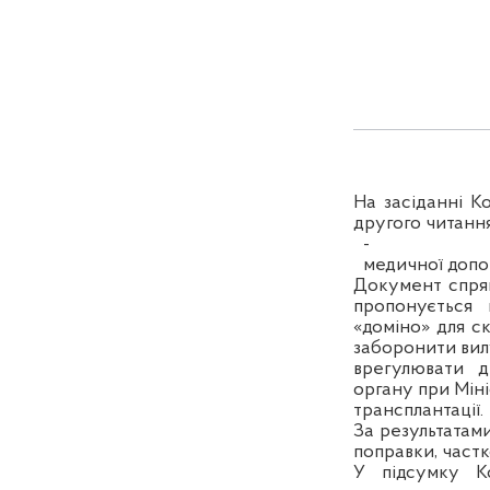
На засіданні К
другого читання
-
медичної допом
Документ спрям
пропонується
«доміно» для с
заборонити вилу
врегулювати д
органу при Міні
трансплантації.
За результатам
поправки, частк
У підсумку К