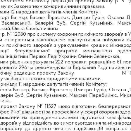
 Комітетом остаточну редакцію проекту Закону
р. № 
лому як Закон з техніко-юридичними правками.
али 12 народних депутатів-членів Комітету:
кторі Вагнєр, Василь Вірастюк, Дмитро Гурін, Оксана Д
Заславський, Валерій Зуб, Сергій Кузьміних, Макс
кий, Ольга Стефанишина.
 р. № 12030 про систему охорони психічного здоров’я в У
м створюється законодавче підґрунтя для побудови с
ни психічного здоров’я з урахуванням кращих міжнаро
зації Всеукраїнської програми ментального здор
за ініціативи Першої Леді України Олени Зеленської.
или рішення врахувати 222 поправки, редакційно 51 поп
ідхилити 296 та рекомендувати Верховній Раді прийнят
аточну редакцію проекту Закону
№ 1
ому як Закон з техніко-юридичними правками.
римали 11 народних депутатів-членів Комітету:
кторія Вагнєр, Василь Вірастюк, Дмитро Гурін, Оксана 
алерій Зуб, Сергій Кузьміних, Максим Перебийніс, Мих
шина.
проект Закону № 11527 щодо підготовки, безперервно
фесійної діяльності за професіями у сфері охорони здоро
ований на приведення системи підготовки кваліфіков
здоров’я у відповідність до вимог сьогодення та міжнарод
опроекту до другого читання надійшло 38 поправок і