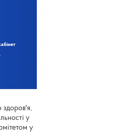
кабінет
здоров'я,
льності у
омітетом у