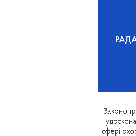
РАД
Законопр
удоскона
сфері охо