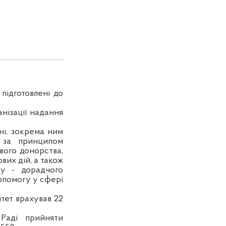
підготовлені до
нізації надання
ні, зокрема ним
ї за принципом
вого донорства,
вих дій, а також
ту - дорадчого
допомогу у сфері
тет врахував 22
Раді прийняти