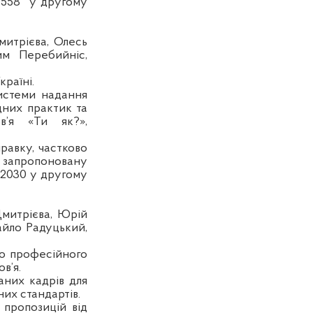
9558
у другому
митрієва, Олесь
им Перебийніс,
країні.
истеми надання
дних практик та
ов’я «Ти як?»,
равку, частково
и запропоновану
2030 у другому
Дмитрієва, Юрій
айло Радуцький,
го професійного
в’я.
аних кадрів для
них стандартів.
 пропозицій від