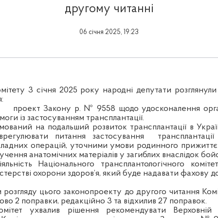
другому читанні
06 січня 2025, 19:23
омітету 3 січня 2025 року народні депутати розглянули 
:
проект Закону р. № 9558 щодо удосконалення орга
оги із застосуванням трансплантації.
ований на подальший розвиток трансплантації в Украї
 врегулювати питання застосування
трансплантаці
кладних операцій, уточними умови родинного прижиттє
чення анатомічних матеріалів у загиблих внаслідок бойо
іяльність Національного трансплантологічного коміте
стерстві охорони здоров’я, який буде надавати фахову 
и розгляду цього законопроекту до другого читання Комі
ово 2 поправки, редакційно 3 та відхилив 27 поправок.
омітет ухвалив рішення рекомендувати Верховній 