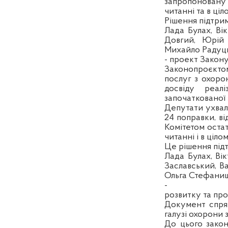
запропоновану
читанні та в ці
Рішення підтрим
Лада Булах, Ві
Довгий, Юрій 
Михайло Радуць
- проект Закону
Законопроєкто
послуг з охоро
досвіду реалі
започаткованої 
Депутати ухвал
24 поправки, в
Комітетом ост
читанні і в ціл
Це рішення підт
Лада Булах, Ві
Заславський, В
Ольга Стефани
-
розвитку та про
Документ спрям
галузі охорони 
До цього закон