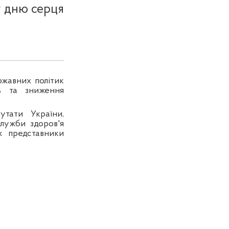
у дню серця
ржавних політик
ь та зниження
утати України,
служби здоров'я
ж представники