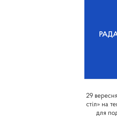
РАД
29 вересня
стіл» на те
для по