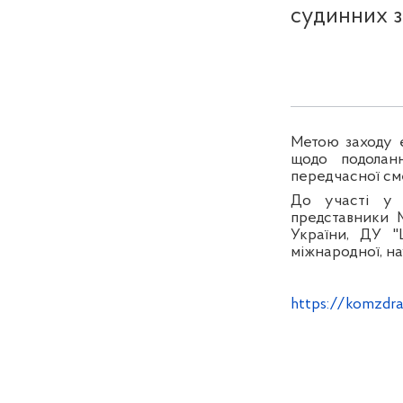
судинних з
Метою заходу є
щодо подолан
передчасної сме
До участі у з
представники М
України, ДУ "
міжнародної, на
https://komzdr