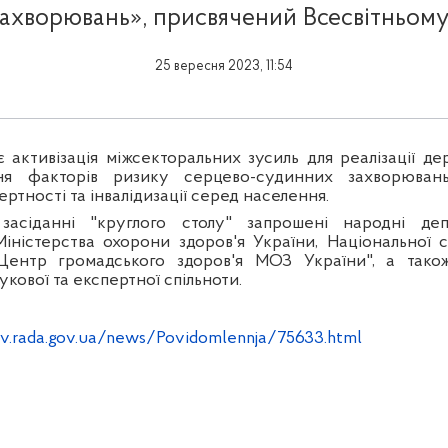
ахворювань», присвячений Всесвітньом
25 вересня 2023, 11:54
 активізація міжсекторальних зусиль для реалізації де
ня факторів ризику серцево-судинних захворюван
ртності та інвалідизації серед населення.
асіданні "круглого столу" запрошені народні деп
іністерства охорони здоров'я України, Національної 
Центр громадського здоров'я МОЗ України", а тако
укової та експертної спільноти.
av.rada.gov.ua/news/Povidomlennja/75633.html