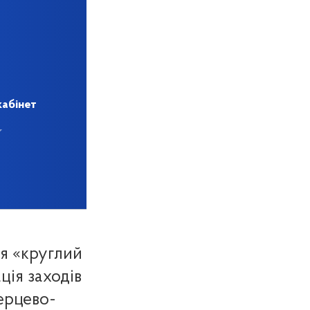
кабінет
ся «круглий
ація заходів
ерцево-