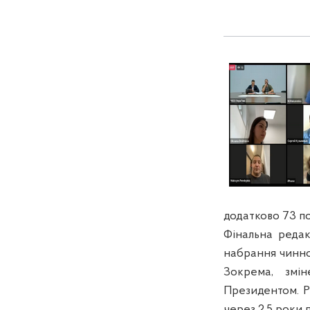
додатково 73 п
Фінальна редак
набрання чинно
Зокрема, змін
Президентом. Р
через 2,5 роки 