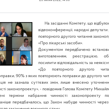
25 липня 2022, 14:00
На засіданні Комітету, що відбуло
відеоконференції, народні депутати 
повторного другого читання законо
«Про лікарські засоби».
Документом передбачено встанови
виготовленням, реєстрацією, об
посилити відповідальність за неякіс
«До повторного другого чита
оправки, 90% з яких повторюють поправки до другого чит
ція не зазнала суттєвих змін, лише внесено уточнен
сті законопроекту», - повідомив Голова Комітету Михайл
ені терміни набрання чинності законопроекту пі
аніше передбачалось, що Закон набуде чинності через 
після закінчення воєнного стану.