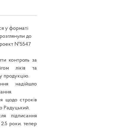
ся у форматі
розглянули до
проект №5547
ти контроль за
ігом ліків та
ну продукцію.
ння надійшло
ання.
ня щодо строків
о Радуцький.
сля підписання
2,5 роки, тепер