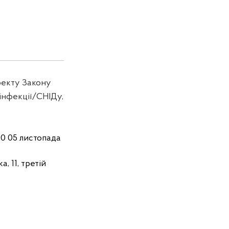
оекту Закону
-інфекції/СНІДу,
00 05 листопада
, 11, третій