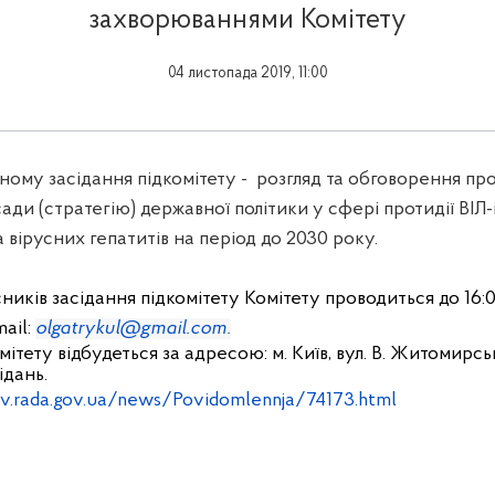
захворюваннями Комітету
04 листопада 2019, 11:00
ному засідання підкомітету - розгляд та обговорення пр
ади (стратегію) державної політики у сфері протидії ВІЛ
 вірусних гепатитів на період до 2030 року.
ників засідання підкомітету Комітету проводиться до 16:
mail:
olgatrykul@gmail.com.
ітету відбудеться за адресою: м. Київ, вул. В. Житомирська
ідань.
av.rada.gov.ua/news/Povidomlennja/74173.html