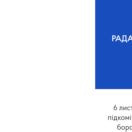
РАД
6 лис
підкомі
боро