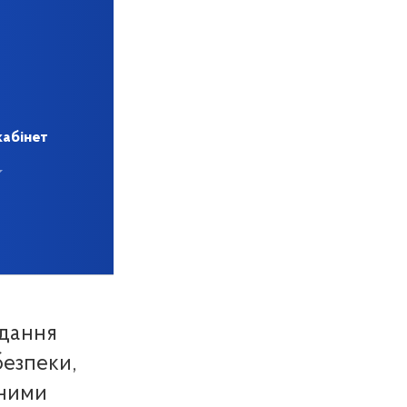
кабінет
ідання
безпеки,
чними