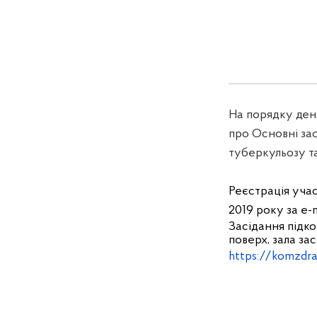
На порядку ден
про Основні зас
туберкульозу та
Реєстрація учас
2019 року за
e-
Засідання підком
поверх, зала зас
https://komzdr