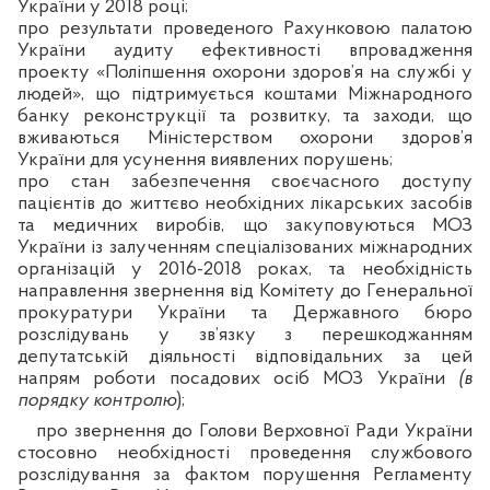
України у 2018 році;
про результати проведеного Рахунковою палатою
України аудиту ефективності впровадження
проекту «Поліпшення охорони здоров’я на службі у
людей», що підтримується коштами Міжнародного
банку реконструкції та розвитку, та заходи, що
вживаються Міністерством охорони здоров’я
України для усунення виявлених порушень;
про стан
забезпечення своєчасного доступу
пацієнтів до життєво необхідних лікарських засобів
та медичних виробів, що закуповуються МОЗ
України із залученням спеціалізованих міжнародних
організацій у 2016-2018 роках, та необхідність
направлення звернення від Комітету до Генеральної
прокуратури України та Державного бюро
розслідувань у зв’язку з перешкоджанням
депутатській діяльності відповідальних за цей
напрям роботи посадових осіб МОЗ України
(в
порядку контролю
);
про звернення до Голови Верховної Ради України
стосовно необхідності проведення службового
розслідування за фактом порушення Регламенту