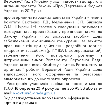
Верховної Ради України у ході підготовки до другого
читання проекту Закону «Про Державний бюджет
України на 2019 рік»;
про звернення народних депутатів України – членів
Комітету Бахтеєвої Т.Д., Мельничука С.П., Біловола
О.М., Шурми І.М. стосовно скасування результатів
голосування за проект Закону про внесення змін до
Закону України «Про лікарські засоби» щодо
забезпечення економічної конкуренції та захисту
прав пацієнтів при здійсненні роздрібної торгівлі
лікарськими засобами (р. № 8591,
доопрацьований),
забезпечення його повторного розгляду з
дотриманням вимог Регламенту Верховної Ради
України та висновок Комітету з питань Регламенту та
організації роботи Верховної Ради України щодо
відповідності його оформлення та реєстрації
альтернативних до нього законопроектів.
Реєстрація учасників засідання проводиться до
15
:00
18 березня
2019 року за т
ел. 255 95 33 або за е-
mail
: vkovtun@v.rada.gov.ua.
Вхід для представників засобів масової інформації за
картками акредитації.