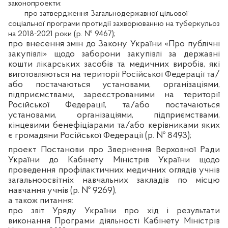
законопроекти:
про затвердження Загальнодержавної цільової
соціальної програми протидії захворюванню на туберкульоз
на 2018-2021 роки (р. № 9467);
про внесення змін до Закону України «Про публічні
закупівлі» щодо заборони закупівлі за державні
кошти лікарських засобів та медичних виробів, які
виготовляються на території Російської Федерації та/
або постачаються установами, організаціями,
підприємствами, зареєстрованими на території
Російської Федерації, та/або постачаються
установами, організаціями, підприємствами,
кінцевими бенефіціарами та/або керівниками яких
є громадяни Російської Федерації (р. № 8493);
проект Постанови про Звернення Верховної Ради
України до Кабінету Міністрів України щодо
проведення профілактичних медичних оглядів учнів
загальноосвітніх навчальних закладів по місцю
навчання учнів (р. № 9269),
а також питання:
про звіт Уряду України про хід і результати
виконання Програми діяльності Кабінету Міністрів