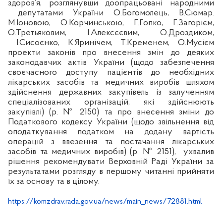
здоров’я, розглянувши доопрацьовані народними
депутатами України О.Богомолець, В.
Сюмар
.
М.
Іоновою
, О.
Корчинською
, Г.
Гопко
, Г.
Загорієм
,
О.Третьяковим, І.Алексєєвим, О.
Дроздиком
,
І.
Сисоєнко
, К.
Яринічем
, Т.Кременем, О.Мусієм
проекти законів про внесення змін до деяких
законодавчих актів України (щодо забезпечення
своєчасного доступу пацієнтів до необхідних
лікарських засобів та медичних виробів шляхом
здійснення державних закупівель із залученням
спеціалізованих організацій, які здійснюють
закупівлі) (р. № 2150) та про внесення зміни до
Податкового кодексу України (щодо звільнення від
оподаткування податком на додану вартість
операцій з ввезення та постачання лікарських
засобів та медичних виробів) (р. № 2151),
ухвалив
рішення рекомендувати Верховній Раді України за
результатами розгляду в першому читанні прийняти
їх за основу та в цілому.
https://komzdrav.rada.gov.ua/news/main_news/72881.html