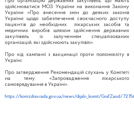
Про організацію державних закупівель, що мають
здійснюватися МОЗ України на виконання Закону
України «Про внесення змін до деяких законів
України щодо забезпечення своєчасного доступу
пацієнтів до необхідних
лікарських засобів та
медичних виробів шляхом здійснення державних
закупівель із залученням спеціалізованих
організацій, які здійснюють закупівлі».
Про хід кампанії з
вакцинації проти поліомієліту в
Україні.
Про затвердження Рекомендацій слухань у Комітеті
на тему: «Запровадження лікарського
самоврядування в Україні».
https://komzdrav.rada.gov.ua/news/dijaln_komit/GrafZasid/7275