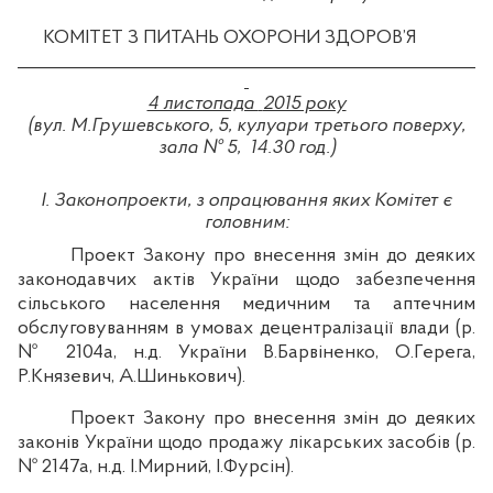
КОМІТЕТ З ПИТАНЬ ОХОРОНИ ЗДОРОВ’Я
_______________________
_____
__________________________
4 листопада
2015 року
(вул. М.Грушевського, 5, кулуари третього поверху,
зала № 5,
14.30
год.)
І. Законопроекти, з опрацювання яких Комітет є
головним:
Проект Закону про внесення змін до деяких
законодавчих актів України щодо забезпечення
сільського населення медичним та аптечним
обслуговуванням в умовах децентралізації влади (р.
№ 2104а,
н.д
. України В.
Барвіненко
, О.
Герега
,
Р.
Князевич
, А.
Шинькович
).
Проект Закону про внесення змін до деяких
законів України щодо продажу лікарських засобів
(р.
№ 2147а,
н.д
. І.Мирний, І.
Фурсін
).