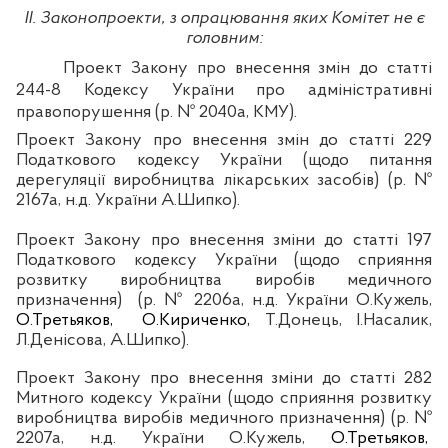
ІІ. Законопроекти, з опрацювання яких Комітет не є
головним:
Проект Закону про внесення змін до статті
244-8 Кодексу України про адміністративні
правопорушення (р. № 2040а, КМУ).
Проект Закону про внесення змін до статті 229
Податкового кодексу України (щодо питання
дерегуляції виробництва лікарських засобів)
(р. №
2167а,
н.д
. України А.
Шипко
).
Проект Закону про внесення зміни до статті 197
Податкового кодексу України (щодо сприяння
розвитку виробництва виробів медичного
призначення)
(р. №
2206а,
н.д
. України
О.Кужель,
О.
Третьяков,
О.Кириченко,
Т.Донець, І.
Насалик
,
Л.
Денісова
, А.
Шипко
).
Проект Закону про внесення зміни до статті 282
Митного кодексу України (щодо сприяння розвитку
виробництва виробів медичного призначення) (р. №
2207а,
н.д
. України О.Кужель,
О.
Третьяков,