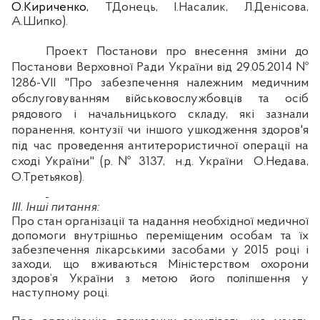
О.Кириченко,
ТДонець
, І.
Насалик
, Л.
Денісова
,
А.
Шипко
).
Проект Постанови про внесення зміни до
Постанови Верховної Ради України від 29.05.2014 №
1286-VІІ "Про забезпечення належним медичним
обслуговуванням військовослужбовців та осіб
рядового і начальницького складу, які зазнали
поранення, контузії чи іншого ушкодження здоров'я
під час проведення антитерористичної операції на
сході України" (р. № 3137,
н.д
. України
О.
Недава
,
О.Третьяков).
ІІІ. Інші питання:
Про стан організації та
надання необхідної медичної
допомоги внутрішньо переміщеним особам та їх
забезпечення лікарськими засобами у 2015 році і
заходи
, що вживаються Міністерством охорони
здоров‘я України з метою його поліпшення у
наступному році.