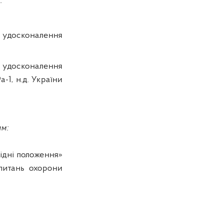
:
 удосконалення
 удосконалення
а-1,
н.д
. України
им:
ідні положення»
питань охорони