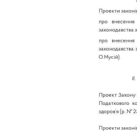
Проекти законів
про внесення 
законодавства з
про внесення 
законодавства з
О.Мусій).
ІІ
Проект Закону
Податкового к
здоров’я (р. № 2
Проекти законів