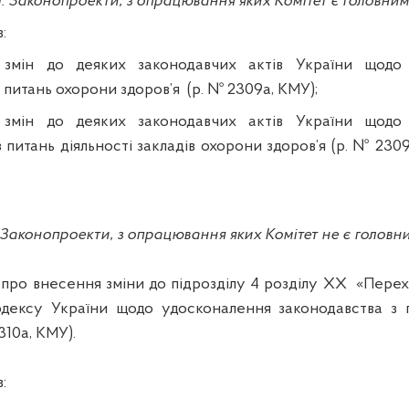
І. Законопроекти, з опрацювання яких Комітет є головним
:
змін до деяких законодавчих актів України щодо
 питань охорони здоров’я
(р. № 2309а, КМУ
)
;
змін до деяких законодавчих актів України щодо
 питань діяльності закладів охорони здоров’я (р. № 2309
. Законопроекти, з опрацювання яких Комітет не є головн
 про
внесення зміни до підрозділу
4
розділу
XX
«Перех
одексу України щодо удосконалення законодавства з 
310а, КМУ).
: