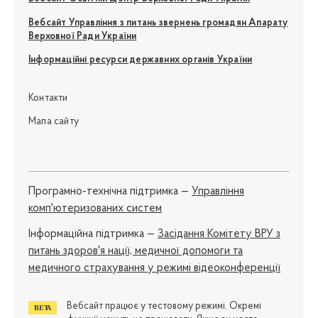
Вебсайт Управління з питань звернень громадян Апарату
Верховної Ради України
Інформаційні ресурси державних органів України
Контакти
Мапа сайту
Програмно-технічна підтримка —
Управління
комп'ютеризованих систем
Iнформаційна підтримка —
Засідання Комітету ВРУ з
питань здоров'я нації, медичної допомоги та
медичного страхування у режимі відеоконференції
Вебсайт працює у тестовому режимі. Окремі