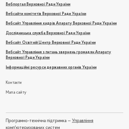
Вебпортал Верховної Ради України
Вебсайти комітетів Верховної Ради України
Вебсайт Управління кадрів Апарату Верховної Ради України
Дослідницька служба Верховної Ради України
Вебсайт Освітній Центр Верховної Ради України
Вебсайт Управління з питань звернень громадян Апарату
Верховної Ради України
Інформаційні ресурси державних органів України
Контакти
Мапа сайту
Програмно-технічна підтримка —
Управління
комп'ютеризованих систем