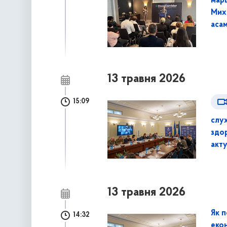
марш
Мих
аса
13 травня 2026
15:09
слух
здор
акт
13 травня 2026
Як 
14:32
екон