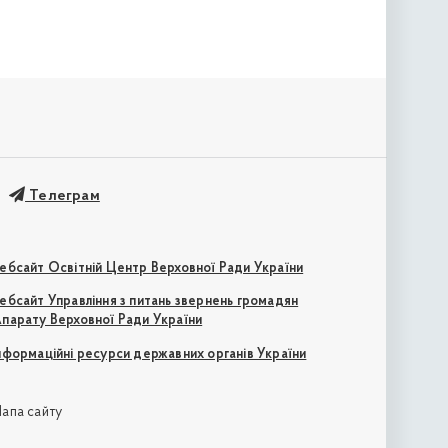
Телеграм
ебсайт Освітній Центр Верховної Ради України
ебсайт Управління з питань звернень громадян
парату Верховної Ради України
нформаційні ресурси державних органів України
апа сайту