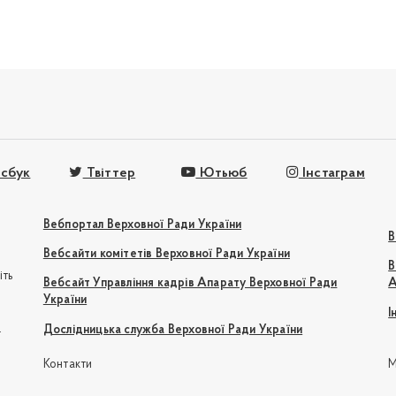
сбук
Твіттер
Ютьюб
Інстаграм
Вебпортал Верховної Ради України
В
Вебсайти комітетів Верховної Ради України
В
іть
Вебсайт Управління кадрів Апарату Верховної Ради
А
України
І
e
Дослідницька служба Верховної Ради України
Контакти
М