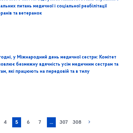
альних питань медичної і соціальної реабілітації
ранів та ветеранок
годні, у Міжнародний день медичної сестри: Комітет
ловлює безмежну вдячність усім медичним сестрам та
ам, які працюють на передовій та в тилу
« попередня
4
5
6
7
...
307
308