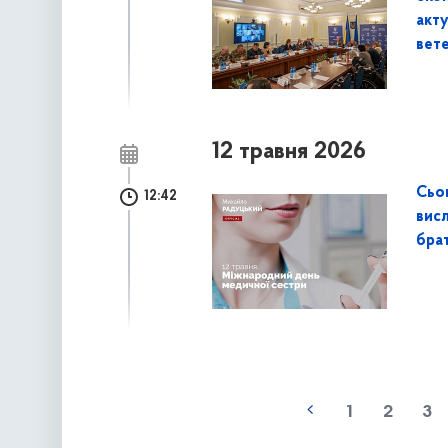
акту
вете
12 травня 2026
Сьо
12:42
вис
брат
наступна »
1
2
3