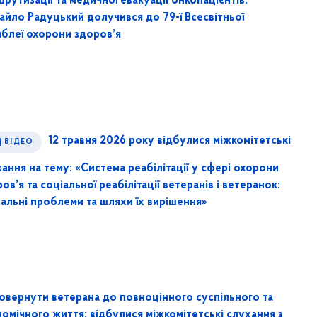
рутизації та медичної евакуації онкопацієнтів:
айло Радуцький долучився до 79-ї Всесвітньої
мблеї охорони здоров’я
12 травня 2026 року відбулися міжкомітетські
ВІДЕО
ання на тему: «Система реабілітації у сфері охорони
ов’я та соціальної реабілітації ветеранів і ветеранок:
уальні проблеми та шляхи їх вирішення»
повернути ветерана до повноцінного суспільного та
омічного життя: відбулися міжкомітетські слухання з