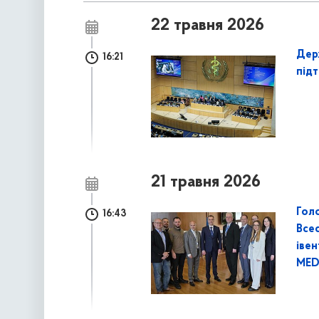
22 травня 2026
Дер
16:21
під
21 травня 2026
Гол
16:43
Всес
івен
MED