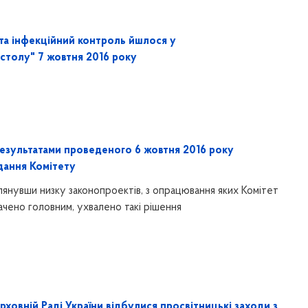
та інфекційний контроль йшлося у
о столу" 7 жовтня 2016 року
результатами проведеного 6 жовтня 2016 року
дання Комітету
лянувши низку законопроектів, з опрацювання яких Комітет
ачено головним, ухвалено такі рішення
рховній Раді України відбулися просвітницькі заходи з