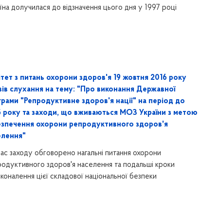
їна долучилася до відзначення цього дня у 1997 році
тет з питань охорони здоров'я 19 жовтня 2016 року
вів слухання на тему: "Про виконання Державної
грами "Репродуктивне здоров'я нації" на період до
5 року та заходи, що вживаються МОЗ України з метою
езпечення охорони репродуктивного здоров'я
елення"
час заходу обговорено нагальні питання охорони
одуктивного здоров'я населення та подальші кроки
коналення цієї складової національної безпеки