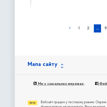
наступна »
1
2
...
9
Мапа сайту
Ми у соціальних мережах:
Фей
Вебсайт працює у тестовому режимі. Окремі
функції можуть не працювати. Якщо ви маєте