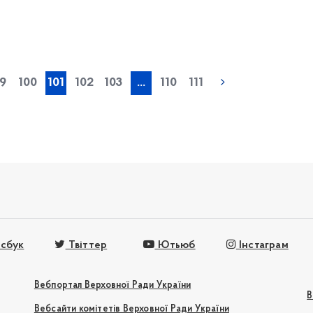
« попередня
9
100
101
102
103
...
110
111
сбук
Твіттер
Ютьюб
Інстаграм
Вебпортал Верховної Ради України
В
Вебсайти комітетів Верховної Ради України