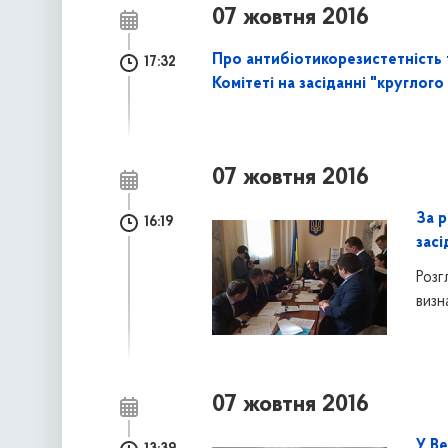
07 жовтня 2016
Про антибіотикорезистетність 
17:32
Комітеті на засіданні "круглог
07 жовтня 2016
За 
16:19
засі
Розг
визн
07 жовтня 2016
У Ве