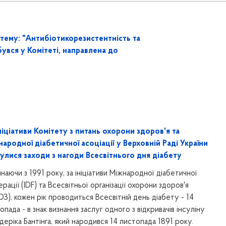
 тему: "Антибіотикорезистентність та
увся у Комітеті, направлена до
ніціативи Комітету з питань охорони здоров'я та
ародної діабетичної асоціації у Верховній Раді України
улися заходи з нагоди Всесвітнього дня діабету
наючи з 1991 року, за ініціативи Міжнародної діабетичної
рації (IDF) та Всесвітньої організації охорони здоров'я
З), кожен рік проводиться Всесвітній день діабету - 14
опада - в знак визнання заслуг одного з відкривачів інсуліну
еріка Бантінга, який народився 14 листопада 1891 року.