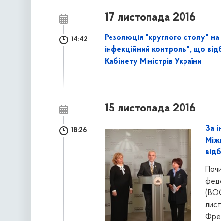
17 листопада 2016
Резолюція "круглого столу" на
14:42
інфекційний контроль", що відб
Кабінету Міністрів України
15 листопада 2016
За і
18:26
Міжн
відб
Почи
феде
(ВОО
лист
Фред