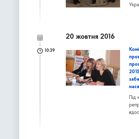
Укра
20 жовтня 2016
Комі
10:39
про
про
201
заб
нас
Під 
репр
вдос