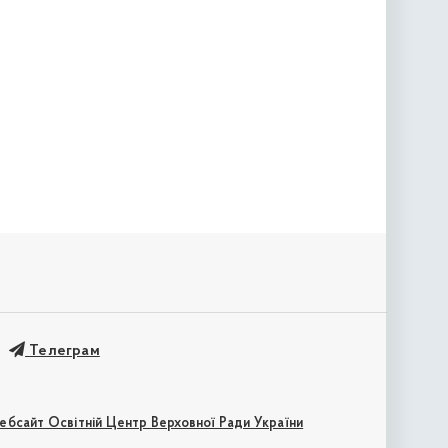
Телеграм
ебсайт Освітній Центр Верховної Ради України