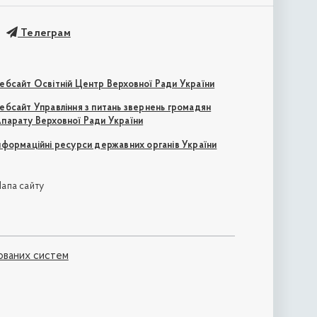
Телеграм
ебсайт Освітній Центр Верховної Ради України
ебсайт Управління з питань звернень громадян
парату Верховної Ради України
нформаційні ресурси державних органів України
апа сайту
ованих систем