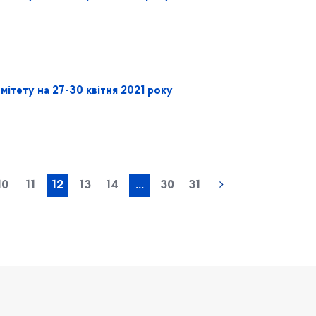
мітету на 27-30 квітня 2021 року
« попередня
10
11
12
13
14
...
30
31