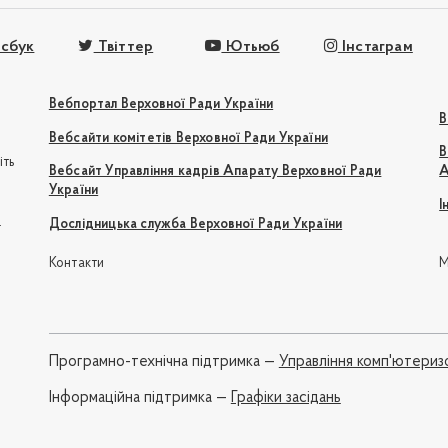
сбук
Твіттер
Ютьюб
Інстаграм
Вебпортал Верховної Ради України
В
Вебсайти комітетів Верховної Ради України
В
іть
Вебсайт Управління кадрів Апарату Верховної Ради
А
України
І
e
Дослідницька служба Верховної Ради України
Контакти
М
Програмно-технічна підтримка —
Управління комп'ютериз
Iнформаційна підтримка —
Графіки засідань