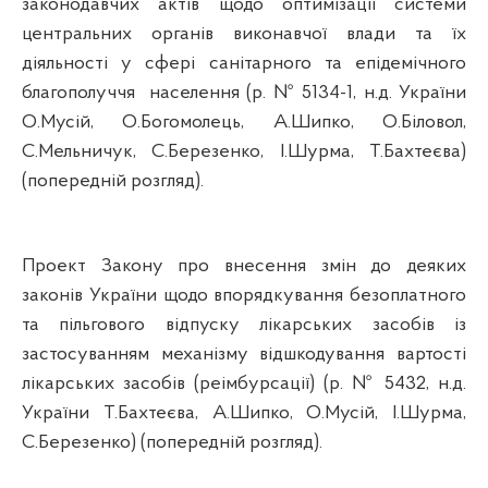
законодавчих актів щодо оптимізації системи
центральних органів виконавчої влади та їх
діяльності у сфері санітарного та епідемічного
благополуччя
населення (р. № 5134-1,
н.д
. України
О.Мусій
,
О.Богомолець
,
А.Шипко
,
О.Біловол
,
С.Мельничук
,
С.Березенко
,
І.Шурма
,
Т.Бахтеєва
)
(попередній розгляд).
Проект Закону про внесення змін до деяких
законів України щодо впорядкування безоплатного
та пільгового відпуску лікарських засобів із
застосуванням механізму відшкодування вартості
лікарських засобів (
реімбурсації
) (р. № 5432,
н.д
.
України
Т.Бахтеєва
,
А.Шипко
,
О.Мусій
,
І.Шурма
,
С.Березенко
) (попередній розгляд).