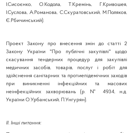
І.Сисоєнко
,
О.Кодола
,
Т.Кремінь
,
Г.Кривошея
,
І.Суслова
,
А.Романова
,
С.Скуратовський
,
М.Поляков
,
Є.Рбичинський
).
Проект Закону про внесення змін до статті 2
Закону України "Про публічні закупівлі" щодо
скасування тендерних процедур для закупівлі
медичних засобів, товарів, послуг і робіт для
здійснення санітарних та протиепідемічних заходів
при виникненні інфекційних та масових
неінфекційних захворювань (р. № 4934,
н.д
.
України
О.Урбанський
,
П.Унгурян
).
ІІ. Інші питання: