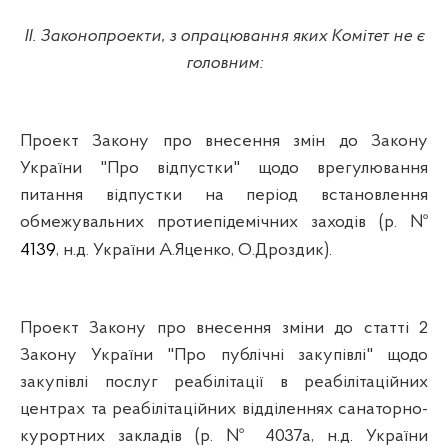
ІІ. Законопроекти, з опрацювання яких Комітет не є
головним:
Проект Закону про внесення змін до Закону
України "Про відпустки" щодо врегулювання
питання відпустки на період встановлення
обмежувальних протиепідемічних заходів (р. №
4139
,
н.д
. України
А.Яценко
,
О.Дроздик
).
Проект Закону про внесення зміни до статті 2
Закону України "Про публічні закупівлі" щодо
закупівлі послуг реабілітації в реабілітаційних
центрах та реабілітаційних відділеннях санаторно-
курортних закладів (р. № 4037а,
н.д
. України