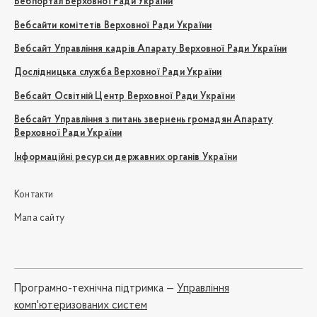
Вебпортал Верховної Ради України
Вебсайти комітетів Верховної Ради України
Вебсайт Управління кадрів Апарату Верховної Ради України
Дослідницька служба Верховної Ради України
Вебсайт Освітній Центр Верховної Ради України
Вебсайт Управління з питань звернень громадян Апарату
Верховної Ради України
Інформаційні ресурси державних органів України
Контакти
Мапа сайту
Програмно-технічна підтримка —
Управління
комп'ютеризованих систем