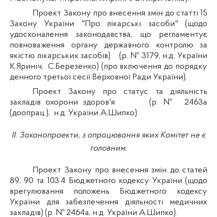
Проект Закону про внесення змін до статті 15
Закону України "Про лікарські засоби" (щодо
удосконалення законодавства, що регламентує
повноваження органу державного контролю за
якістю лікарських засобів)
(р. № 3179,
н.д
. України
К.
Яриніч
,
С.
Березенко
) (про включення до порядку
денного третьої сесії Верховної Ради України).
Проект Закону про статус та діяльність
закладів охорони здоров'я
(р. №
2463а
(
доопрац
.),
н.д
. України А.
Шипко
).
ІІ. Законопроекти, з опрацювання яких Комітет не є
головним:
Проект Закону про внесення змін до статей
89, 90 та 103.4 Бюджетного кодексу України (щодо
врегулювання положень Бюджетного кодексу
України для забезпечення діяльності медичних
закладів) (р. № 2464а,
н.д
. України А.
Шипко
).