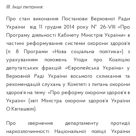
ІІІ. Інші питання:
Про стан виконання Постанови Верховної Ради
України
від 11 грудня 2014 року № 26-
VIII
«Про
Програму діяльності Кабінету Міністрів України» в
частині реформування системи охорони здоров‘я
(п. 8 Програми «Нова соціальна політика») з
урахуванням положень Угоди про Коаліцію
депутатських фракцій «Європейська Україна» у
Верховній Раді України восьмого скликання та
рекомендацій слухань у Комітеті з питань охорони
здоров’я на тему: «Про реформу охорони здоров’я в
Україні» (звіт Міністра охорони здоров’я України
О.
Квіташвілі
).
Про звернення департаменту протидії
наркозлочинності
Національної поліції України