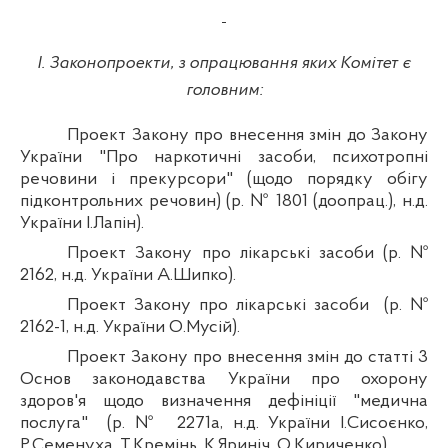
І. Законопроекти, з опрацювання яких Комітет є
головним:
Проект Закону про внесення змін до Закону
України "Про наркотичні засоби, психотропні
речовини і прекурсори" (щодо порядку обігу
підконтрольних речовин) (р. № 1801 (
доопрац
.),
н.д
.
України І.Лапін).
Проект Закону про лікарські засоби (р. №
2162,
н.д
. України А.
Шипко
).
Проект Закону про лікарські засоби
(р. №
2162-1,
н.д
. України О.Мусій).
Проект Закону про внесення змін до статті 3
Основ законодавства України про охорону
здоров'я щодо визначення дефініції "медична
послуга"
(р. №
2271а,
н.д
. України І.
Сисоєнко
,
Р.
Семенуха
, Т.Кремінь, К.
Яриніч
, О.Кириченко).