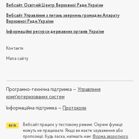
Вебсайт Освітній Центр Верховної Ради України
Вебсайт Управління з питань звернень громадян Апарату
Верховної Ради України
Інформаційні ресурси державних органів України
Контакти
Мапа сайту
Програмно-технічна підтримка —
Управління
комп'ютеризованих систем
Iнформаційна підтримка —
Протоколи
Вебсайт працює у тестовому режимі. Окремі функції
можуть не працювати. Якщо ви маєте зауваження або
пропозиції, будь ласка, напишіть нам:
Форма зворотного