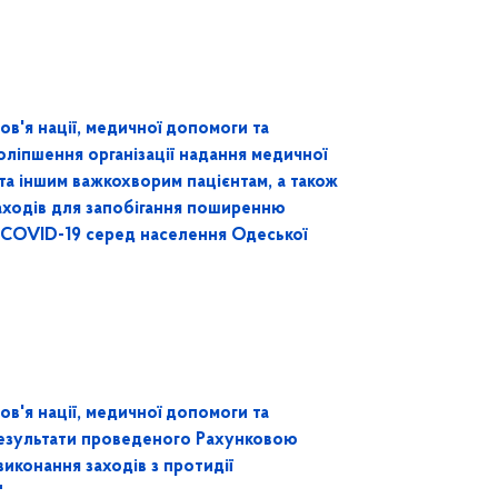
ов'я нації, медичної допомоги та
ліпшення організації надання медичної
а іншим важкохворим пацієнтам, а також
аходів для запобігання поширенню
 СOVID-19 серед населення Одеської
ов'я нації, медичної допомоги та
езультати проведеного Рахунковою
иконання заходів з протидії
"