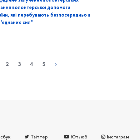
фіційне залучення волонтерських
дання волонтерської допомоги
їни, які перебувають безпосередньо в
'єднаних сил"
2
3
4
5
сбук
Твіттер
Ютьюб
Інстаграм