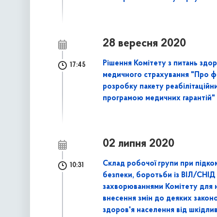
28 вересня 2020
Рішення Комітету з питань здор
17:45
медичного страхування "Про фін
розробку пакету реабілітаційни
програмою медичних гарантій"
02 липня 2020
Склад робочої групи при підком
10:31
безпеки, боротьби із ВІЛ/СНІД
захворюваннями Комітету для 
внесення змін до деяких закон
здоров'я населення від шкідли