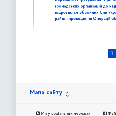
медичного страхування "Про о
громадських організацій до на
підрозділам Збройних Сил Укра
районі проведення Операції об
наступна »
1
Мапа сайту
Ми у соціальних мережах:
Фей