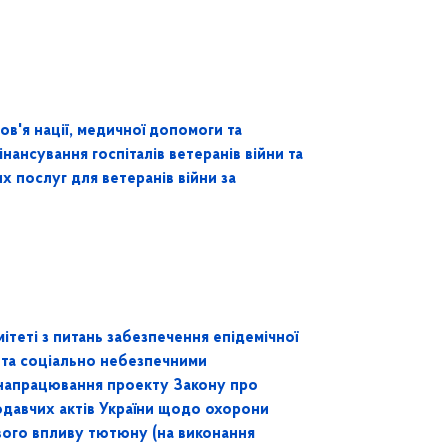
ов'я нації, медичної допомоги та
ансування госпіталів ветеранів війни та
х послуг для ветеранів війни за
ітеті з питань забезпечення епідемічної
 та соціально небезпечними
напрацювання проекту Закону про
одавчих актів України щодо охорони
вого впливу тютюну (на виконання