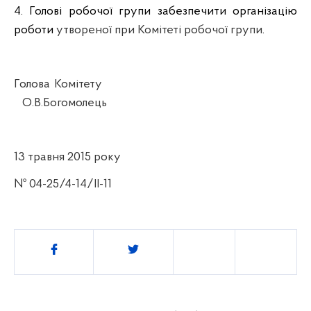
4. Голові робочої групи забезпечити організацію
роботи
утвореної при Комітеті робочої групи
.
Голова Комітету
О.В.Богомолець
13 травня 2015 року
№ 04-25/4-14/ІІ-11
Поділитись